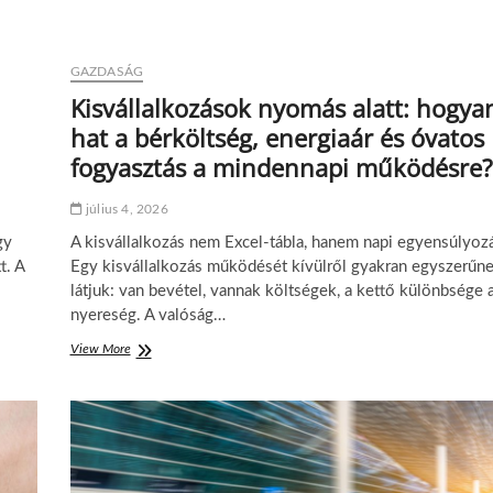
GAZDASÁG
Kisvállalkozások nyomás alatt: hogya
hat a bérköltség, energiaár és óvatos
fogyasztás a mindennapi működésre?
július 4, 2026
gy
A kisvállalkozás nem Excel-tábla, hanem napi egyensúlyoz
t. A
Egy kisvállalkozás működését kívülről gyakran egyszerűn
látjuk: van bevétel, vannak költségek, a kettő különbsége 
nyereség. A valóság…
View More
K
i
s
v
á
l
l
a