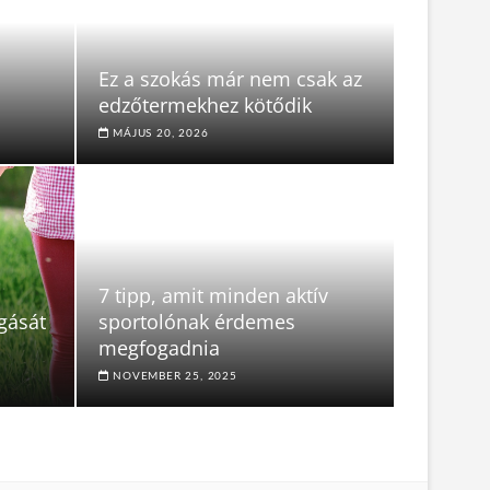
Ez a szokás már nem csak az
edzőtermekhez kötődik
MÁJUS 20, 2026
7 tipp, amit minden aktív
gását
sportolónak érdemes
megfogadnia
NOVEMBER 25, 2025