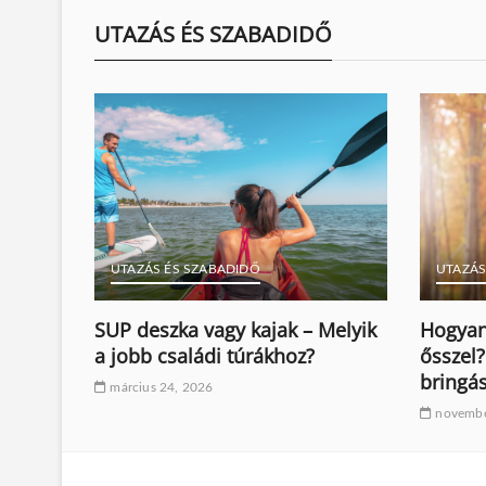
UTAZÁS ÉS SZABADIDŐ
UTAZÁS ÉS SZABADIDŐ
UTAZÁS
ahol a
SUP deszka vagy kajak – Melyik
Hogyan
a jobb családi túrákhoz?
ősszel?
bringá
március 24, 2026
novembe