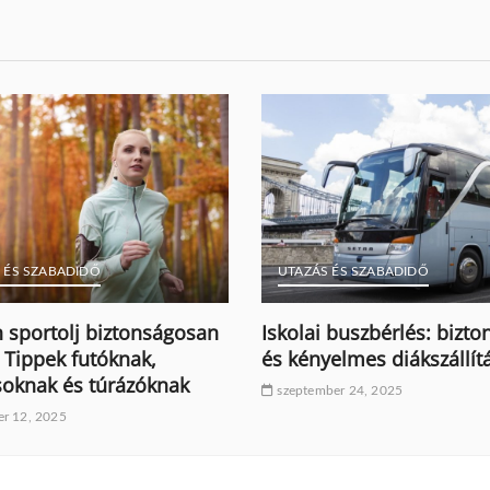
 ÉS SZABADIDŐ
UTAZÁS ÉS SZABADIDŐ
 sportolj biztonságosan
Iskolai buszbérlés: bizt
 Tippek futóknak,
és kényelmes diákszállít
soknak és túrázóknak
szeptember 24, 2025
r 12, 2025