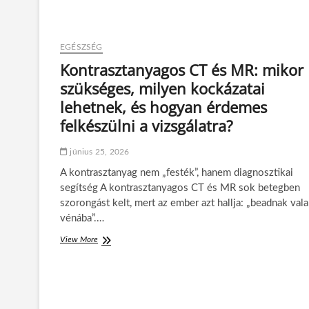
í
t
v
a
r
z
i
EGÉSZSÉG
á
t
r
Kontrasztanyagos CT és MR: mikor
m
a
szükséges, milyen kockázatai
u
k
s
a
lehetnek, és hogyan érdemes
z
t
felkészülni a vizsgálatra?
a
,
v
a
a
h
június 25, 2026
r
i
o
A kontrasztanyag nem „festék”, hanem diagnosztikai
t
k
e
segítség A kontrasztanyagos CT és MR sok betegben
o
l
szorongást kelt, mert az ember azt hallja: „beadnak vala
k
e
vénába”.…
o
k
s
e
View More
K
ó
t
o
r
é
n
á
s
t
n
a
r
:
v
a
m
á