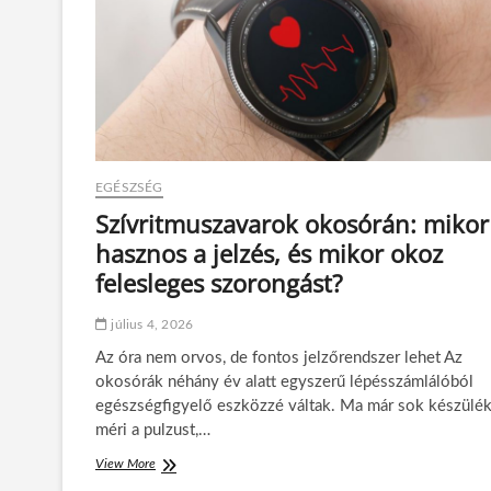
c
k
i
v
á
r
á
s
b
EGÉSZSÉG
a
n
Szívritmuszavarok okosórán: mikor
:
hasznos a jelzés, és mikor okoz
m
i
felesleges szorongást?
m
o
július 4, 2026
z
g
Az óra nem orvos, de fontos jelzőrendszer lehet Az
a
okosórák néhány év alatt egyszerű lépésszámlálóból
t
egészségfigyelő eszközzé váltak. Ma már sok készülé
j
méri a pulzust,…
a
m
View More
S
o
z
s