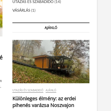
UTAZÁS ÉS SZABADIDŐ
(14)
VÁSÁRLÁS
(1)
AJÁNLÓ
é
m
,
UTAZÁS ÉS SZABADIDŐ
AJÁNLÓ
Különleges élmény: az erdei
pihenés varázsa Noszvajon