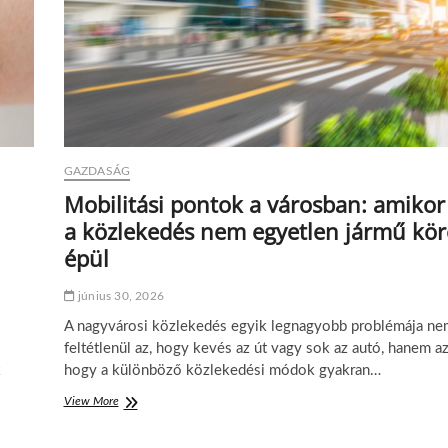
l
k
o
z
á
s
o
k
n
GAZDASÁG
y
o
Mobilitási pontok a városban: amikor
m
a közlekedés nem egyetlen jármű kör
á
s
épül
a
l
június 30, 2026
a
t
A nagyvárosi közlekedés egyik legnagyobb problémája ne
t
feltétlenül az, hogy kevés az út vagy sok az autó, hanem az
:
k
hogy a különböző közlekedési módok gyakran…
h
o
View More
M
g
o
y
b
a