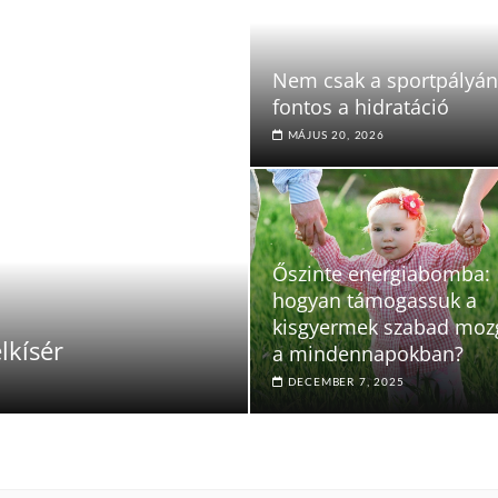
Nem csak a sportpályán
fontos a hidratáció
MÁJUS 20, 2026
Őszinte energiabomba:
hogyan támogassuk a
kisgyermek szabad moz
lkísér
a mindennapokban?
DECEMBER 7, 2025