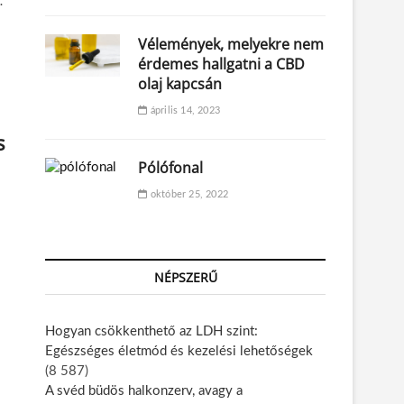
…
Vélemények, melyekre nem
érdemes hallgatni a CBD
olaj kapcsán
április 14, 2023
s
Pólófonal
október 25, 2022
NÉPSZERŰ
Hogyan csökkenthető az LDH szint:
Egészséges életmód és kezelési lehetőségek
(8 587)
A svéd büdös halkonzerv, avagy a