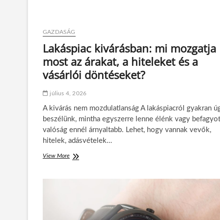
GAZDASÁG
Lakáspiac kivárásban: mi mozgatja
most az árakat, a hiteleket és a
vásárlói döntéseket?
július 4, 2026
A kivárás nem mozdulatlanság A lakáspiacról gyakran ú
beszélünk, mintha egyszerre lenne élénk vagy befagyot
valóság ennél árnyaltabb. Lehet, hogy vannak vevők,
hitelek, adásvételek…
View More
L
a
k
á
s
p
i
a