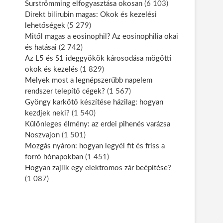
Surströmming elfogyasztása okosan
(6 103)
Direkt bilirubin magas: Okok és kezelési
lehetőségek
(5 279)
Mitől magas a eosinophil? Az eosinophilia okai
és hatásai
(2 742)
Az L5 és S1 ideggyökök károsodása mögötti
okok és kezelés
(1 829)
Melyek most a legnépszerűbb napelem
rendszer telepítő cégek?
(1 567)
Gyöngy karkötő készítése házilag: hogyan
kezdjek neki?
(1 540)
Különleges élmény: az erdei pihenés varázsa
Noszvajon
(1 501)
Mozgás nyáron: hogyan legyél fit és friss a
forró hónapokban
(1 451)
Hogyan zajlik egy elektromos zár beépítése?
(1 087)