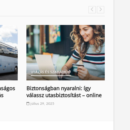
UTAZÁS ÉS SZABADIDŐ
UTAZÁ
onságos
Biztonságban nyaralni: így
Ezek 
ás
válassz utasbiztosítást – online
garan
július 29, 2025
július 7