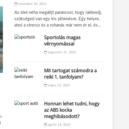
november 18, 2024
Az élet néha megálljt parancsol, hogy ráébredj,
szükséged van egy kis pihenésre. Egy helyre,
ahol a stressz és a rohanás már nem ér el, és…
Sportolás magas
vérnyomással
augusztus 21, 2023
Mit tartogat számodra a
reiki 1. tanfolyam?
május 13, 2023
Honnan lehet tudni, hogy
az ABS kocka
meghibásodott?
m
l
április 18, 2023