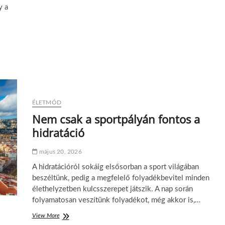
n
d
n
y a
i
n
h
j
s
a
a
á
e
p
t
r
l
i
t
m
k
m
ö
ű
í
ű
b
k
s
k
b
ö
é
ö
p
r
r
d
é
é
é
n
é
s
ÉLETMÓD
z
p
r
e
ü
Nem csak a sportpályán fontos a
e
d
l
?
hidratáció
u
t
a
május 20, 2026
z
á
A hidratációról sokáig elsősorban a sport világában
s
beszéltünk, pedig a megfelelő folyadékbevitel minden
r
élethelyzetben kulcsszerepet játszik. A nap során
a
folyamatosan veszítünk folyadékot, még akkor is,…
é
s
View More
N
é
e