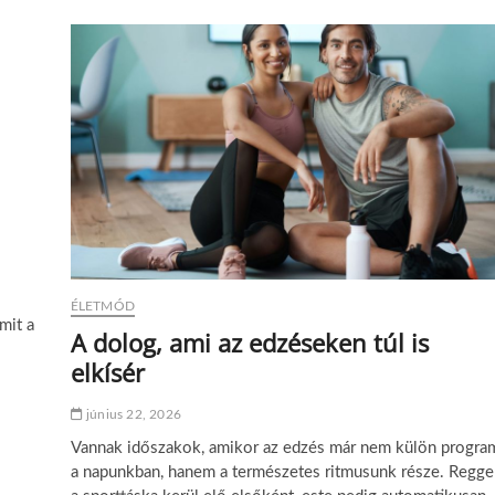
i
n
l
h
i
a
t
t
á
a
s
b
i
é
p
r
o
k
n
ö
t
l
o
t
k
s
a
é
v
g
ÉLETMÓD
á
,
mit a
r
A dolog, ami az edzéseken túl is
e
o
n
elkísér
s
e
b
r
a
június 22, 2026
g
n
i
:
Vannak időszakok, amikor az edzés már nem külön progra
a
a
a napunkban, hanem a természetes ritmusunk része. Regge
á
m
r