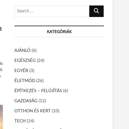
S
e
a
n
r
KATEGÓRIÁK
c
h
…
AJÁNLÓ
(6)
EGÉSZSÉG
(24)
ás
ek
EGYÉB
(3)
a
ÉLETMÓD
(26)
ÉPÍTKEZÉS – FELÚJÍTÁS
(6)
GAZDASÁG
(12)
OTTHON ÉS KERT
(10)
TECH
(14)