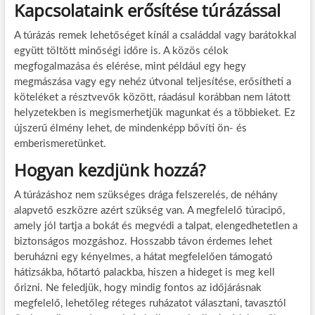
Kapcsolataink erősítése túrázással
A túrázás remek lehetőséget kínál a családdal vagy barátokkal
együtt töltött minőségi időre is. A közös célok
megfogalmazása és elérése, mint például egy hegy
megmászása vagy egy nehéz útvonal teljesítése, erősítheti a
köteléket a résztvevők között, ráadásul korábban nem látott
helyzetekben is megismerhetjük magunkat és a többieket. Ez
újszerű élmény lehet, de mindenképp bővíti ön- és
emberismeretünket.
Hogyan kezdjünk hozzá?
A túrázáshoz nem szükséges drága felszerelés, de néhány
alapvető eszközre azért szükség van. A megfelelő túracipő,
amely jól tartja a bokát és megvédi a talpat, elengedhetetlen a
biztonságos mozgáshoz. Hosszabb távon érdemes lehet
beruházni egy kényelmes, a hátat megfelelően támogató
hátizsákba, hőtartó palackba, hiszen a hideget is meg kell
őrizni. Ne feledjük, hogy mindig fontos az időjárásnak
megfelelő, lehetőleg réteges ruházatot választani, tavasztól