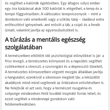
és segíthet a kalóriák égetésében. Egy átlagos súlyú ember
egy óra túrázással akár 500 kalóriát is elégethet, a terep és a
tempó függvényében. A változatos terepviszonyok – mint a
dombokon való emelkedő vagy a sziklás talaj – ráadásul extra
erőfeszítést igényelnek, ami erősíti a láb, a csípő és a fenék
izmait, valamint javítja az egyensúlyérzéket is.
A túrázás a mentális egészség
szolgálatában
A természetben eltöltött idő pszichológiai előnyökkel is jár: a
friss levegő, a természetes környezet és a napsütés segíthet
csökkenteni a stresszt, a szorongást és a depresszió tüneteit.
A természetes környezetben végzett mozgás általában javítja
a hangulatot, ezenkívül a sikeresen megtett táv, a leküzdött
akadályok mind-mind segítenek az önbizalom erősítésében is.
Ne felejtsük el azt sem, hogy a természet nyugalma és
szépsége mindezeken felül további inspiráló forrás lehet, és
ezzel segíthet a mindennapi gondokon való
felülemelkedésben.