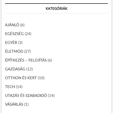
n
r
KATEGÓRIÁK
c
a
h
v
…
AJÁNLÓ
(6)
i
EGÉSZSÉG
(24)
g
á
EGYÉB
(3)
c
ÉLETMÓD
(27)
i
ÉPÍTKEZÉS – FELÚJÍTÁS
(6)
ó
GAZDASÁG
(12)
OTTHON ÉS KERT
(10)
TECH
(14)
UTAZÁS ÉS SZABADIDŐ
(14)
VÁSÁRLÁS
(1)