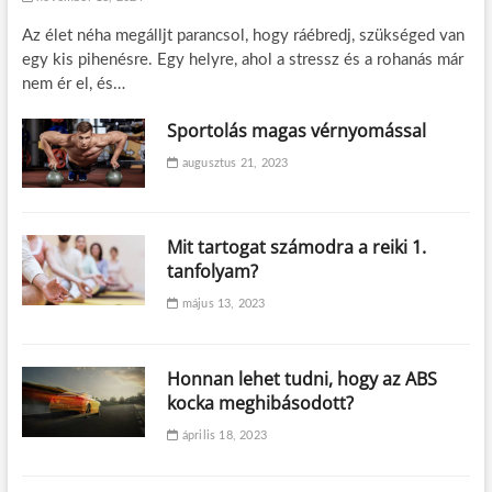
Az élet néha megálljt parancsol, hogy ráébredj, szükséged van
egy kis pihenésre. Egy helyre, ahol a stressz és a rohanás már
nem ér el, és…
Sportolás magas vérnyomással
augusztus 21, 2023
Mit tartogat számodra a reiki 1.
tanfolyam?
május 13, 2023
Honnan lehet tudni, hogy az ABS
kocka meghibásodott?
április 18, 2023