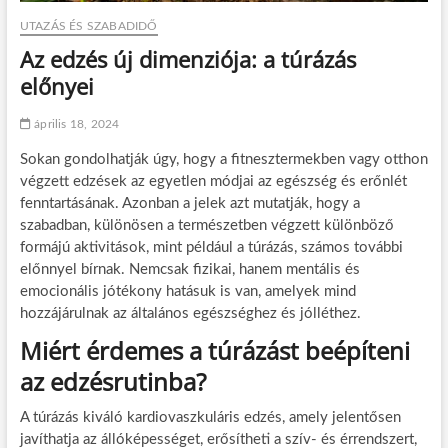
UTAZÁS ÉS SZABADIDŐ
Az edzés új dimenziója: a túrázás
előnyei
április 18, 2024
Sokan gondolhatják úgy, hogy a fitnesztermekben vagy otthon
végzett edzések az egyetlen módjai az egészség és erőnlét
fenntartásának. Azonban a jelek azt mutatják, hogy a
szabadban, különösen a természetben végzett különböző
formájú aktivitások, mint például a túrázás, számos további
előnnyel bírnak. Nemcsak fizikai, hanem mentális és
emocionális jótékony hatásuk is van, amelyek mind
hozzájárulnak az általános egészséghez és jólléthez.
Miért érdemes a túrázást beépíteni
az edzésrutinba?
A túrázás kiváló kardiovaszkuláris edzés, amely jelentősen
javíthatja az állóképességet, erősítheti a szív- és érrendszert,