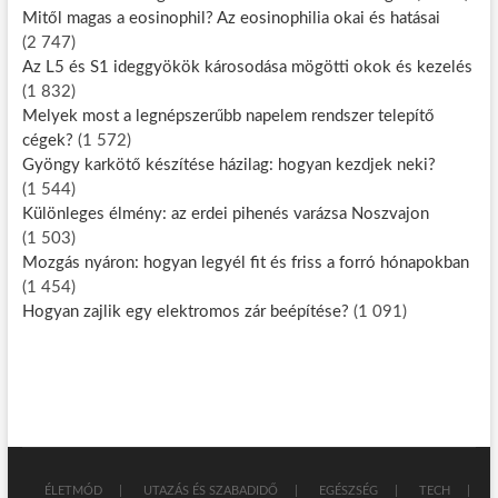
Mitől magas a eosinophil? Az eosinophilia okai és hatásai
(2 747)
Az L5 és S1 ideggyökök károsodása mögötti okok és kezelés
(1 832)
Melyek most a legnépszerűbb napelem rendszer telepítő
cégek?
(1 572)
Gyöngy karkötő készítése házilag: hogyan kezdjek neki?
(1 544)
Különleges élmény: az erdei pihenés varázsa Noszvajon
(1 503)
Mozgás nyáron: hogyan legyél fit és friss a forró hónapokban
(1 454)
Hogyan zajlik egy elektromos zár beépítése?
(1 091)
ÉLETMÓD
UTAZÁS ÉS SZABADIDŐ
EGÉSZSÉG
TECH