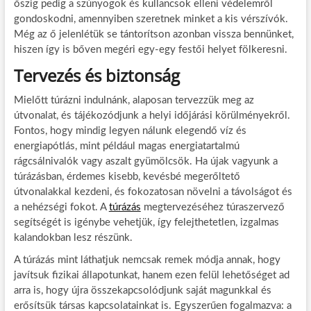
őszig pedig a szúnyogok és kullancsok elleni védelemről
gondoskodni, amennyiben szeretnek minket a kis vérszívók.
Még az ő jelenlétük se tántorítson azonban vissza bennünket,
hiszen így is bőven megéri egy-egy festői helyet fölkeresni.
Tervezés és biztonság
Mielőtt túrázni indulnánk, alaposan tervezzük meg az
útvonalat, és tájékozódjunk a helyi időjárási körülményekről.
Fontos, hogy mindig legyen nálunk elegendő víz és
energiapótlás, mint például magas energiatartalmú
rágcsálnivalók vagy aszalt gyümölcsök. Ha újak vagyunk a
túrázásban, érdemes kisebb, kevésbé megerőltető
útvonalakkal kezdeni, és fokozatosan növelni a távolságot és
a nehézségi fokot. A
túrázás
megtervezéséhez túraszervező
segítségét is igénybe vehetjük, így felejthetetlen, izgalmas
kalandokban lesz részünk.
A túrázás mint láthatjuk nemcsak remek módja annak, hogy
javítsuk fizikai állapotunkat, hanem ezen felül lehetőséget ad
arra is, hogy újra összekapcsolódjunk saját magunkkal és
erősítsük társas kapcsolatainkat is. Egyszerűen fogalmazva: a