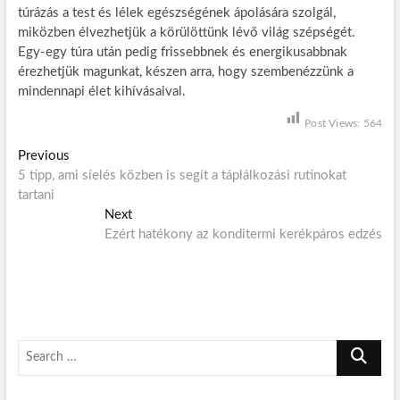
túrázás a test és lélek egészségének ápolására szolgál,
miközben élvezhetjük a körülöttünk lévő világ szépségét.
Egy-egy túra után pedig frissebbnek és energikusabbnak
érezhetjük magunkat, készen arra, hogy szembenézzünk a
mindennapi élet kihívásaival.
Post Views:
564
B
Previous
P
5 tipp, ami síelés közben is segít a táplálkozási rutinokat
r
e
tartani
e
j
v
Next
N
i
Ezért hatékony az konditermi kerékpáros edzés
e
e
o
x
g
u
t
s
p
y
p
o
z
o
s
S
é
s
t
e
t
:
s
a
: