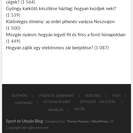
cégek?
(1 564)
Gyöngy karkötő készítése házilag: hogyan kezdjek neki?
(1 539)
Különleges élmény: az erdei pihenés varázsa Noszvajon
(1 500)
Mozgás nyáron: hogyan legyél fit és friss a forró hónapokban
(1 449)
Hogyan zajlik egy elektromos zár beépítése?
(1 087)
ÉLETMÓD
UTAZÁS ÉS SZABADIDŐ
EGÉSZSÉG
TECH
OTTHON ÉS KERT
ÉPÍTKEZÉS – FELÚJÍTÁS
GAZDASÁG
EGYÉB
VÁSÁRLÁS
Sport és Utazás Blog
| Designed by:
Theme Freesia
|
WordPress
| ©
Copyright All right reserved