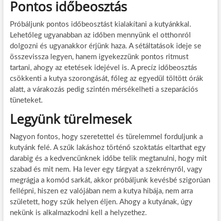
Pontos időbeosztás
Próbáljunk pontos időbeosztást kialakítani a kutyánkkal.
Lehetőleg ugyanabban az időben mennyünk el otthonról
dolgozni és ugyanakkor érjünk haza. A sétáltatások ideje se
összevissza legyen, hanem igyekezzünk pontos ritmust
tartani, ahogy az etetések idejével is. A precíz időbeosztás
csökkenti a kutya szorongását, főleg az egyedül töltött órák
alatt, a várakozás pedig szintén mérsékelheti a szeparációs
tüneteket.
Legyünk türelmesek
Nagyon fontos, hogy szeretettel és türelemmel forduljunk a
kutyánk felé. A szűk lakáshoz történő szoktatás eltarthat egy
darabig és a kedvencünknek időbe telik megtanulni, hogy mit
szabad és mit nem. Ha lever egy tárgyat a szekrényről, vagy
megrágja a komód sarkát, akkor próbáljunk kevésbé szigorúan
fellépni, hiszen ez valójában nem a kutya hibája, nem arra
született, hogy szűk helyen éljen. Ahogy a kutyának, úgy
nekünk is alkalmazkodni kell a helyzethez.