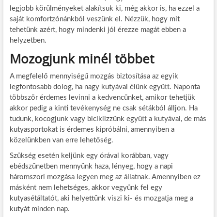
legjobb körülményeket alakítsuk ki, még akkor is, ha ezzel a
saját komfortzónánkból veszünk el. Nézzük, hogy mit
tehetünk azért, hogy mindenki jól érezze magát ebben a
helyzetben.
Mozogjunk minél többet
A megfelelő mennyiségű mozgás biztosítása az egyik
legfontosabb dolog, ha nagy kutyával élünk együtt. Naponta
többször érdemes levinni a kedvencünket, amikor tehetjük
akkor pedig a kinti tevékenység ne csak sétákból álljon. Ha
tudunk, kocogjunk vagy biciklizzünk együtt a kutyával, de más
kutyasportokat is érdemes kipróbálni, amennyiben a
közelünkben van erre lehetőség.
Szükség esetén keljünk egy órával korábban, vagy
ebédszünetben mennyünk haza, lényeg, hogy a napi
háromszori mozgása legyen meg az állatnak. Amennyiben ez
másként nem lehetséges, akkor vegyünk fel egy
kutyasétáltatót, aki helyettünk viszi ki- és mozgatja meg a
kutyát minden nap.