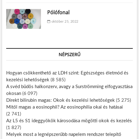
Pólófonal
október 25, 2022
NÉPSZERŰ
Hogyan csökkenthető az LDH szint: Egészséges életmód és
kezelési lehetőségek
(8 585)
A svéd büdös halkonzerv, avagy a Surströmming elfogyasztása
okosan
(6 097)
Direkt bilirubin magas: Okok és kezelési lehetőségek
(5 275)
Mitől magas a eosinophil? Az eosinophilia okai és hatásai
(2 741)
Az L5 és S1 ideggyökök károsodása mögötti okok és kezelés
(1 827)
Melyek most a legnépszerűbb napelem rendszer telepítő