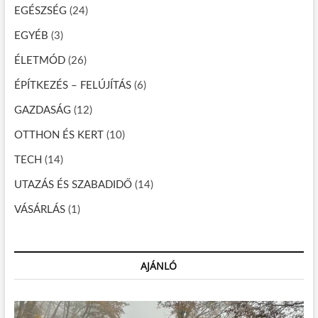
EGÉSZSÉG
(24)
g
á
EGYÉB
(3)
c
ÉLETMÓD
(26)
i
ÉPÍTKEZÉS – FELÚJÍTÁS
(6)
ó
GAZDASÁG
(12)
OTTHON ÉS KERT
(10)
TECH
(14)
UTAZÁS ÉS SZABADIDŐ
(14)
VÁSÁRLÁS
(1)
AJÁNLÓ