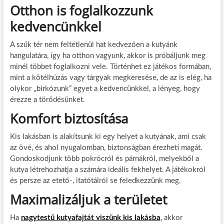
Otthon is foglalkozzunk
kedvencünkkel
A szűk tér nem feltétlenül hat kedvezően a kutyánk
hangulatára, így ha otthon vagyunk, akkor is próbáljunk meg
minél többet foglalkozni vele. Történhet ez játékos formában,
mint a kötélhúzás vagy tárgyak megkeresése, de az is elég, ha
olykor „birkózunk” egyet a kedvencünkkel, a lényeg, hogy
érezze a törődésünket.
Komfort biztosítása
Kis lakásban is alakítsunk ki egy helyet a kutyának, ami csak
az övé, és ahol nyugalomban, biztonságban érezheti magát.
Gondoskodjunk több pokrócról és párnákról, melyekből a
kutya létrehozhatja a számára ideális fekhelyet. A játékokról
és persze az etető-, itatótálról se feledkezzünk meg.
Maximalizáljuk a területet
Ha
nagytestű kutyafajtát viszünk kis lakásba
, akkor