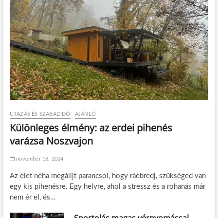
UTAZÁS ÉS SZABADIDŐ
AJÁNLÓ
Különleges élmény: az erdei pihenés
varázsa Noszvajon
november 18, 2024
Az élet néha megálljt parancsol, hogy ráébredj, szükséged van
egy kis pihenésre. Egy helyre, ahol a stressz és a rohanás már
nem ér el, és…
Sportolás magas vérnyomással