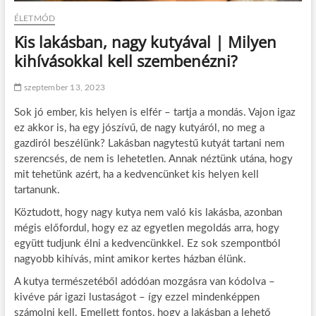
ÉLETMÓD
Kis lakásban, nagy kutyával | Milyen
kihívásokkal kell szembenézni?
szeptember 13, 2023
Sok jó ember, kis helyen is elfér – tartja a mondás. Vajon igaz
ez akkor is, ha egy jószívű, de nagy kutyáról, no meg a
gazdiról beszélünk? Lakásban nagytestű kutyát tartani nem
szerencsés, de nem is lehetetlen. Annak néztünk utána, hogy
mit tehetünk azért, ha a kedvencünket kis helyen kell
tartanunk.
Köztudott, hogy nagy kutya nem való kis lakásba, azonban
mégis előfordul, hogy ez az egyetlen megoldás arra, hogy
együtt tudjunk élni a kedvencünkkel. Ez sok szempontból
nagyobb kihívás, mint amikor kertes házban élünk.
A kutya természetéből adódóan mozgásra van kódolva –
kivéve pár igazi lustaságot – így ezzel mindenképpen
számolni kell. Emellett fontos, hogy a lakásban a lehető