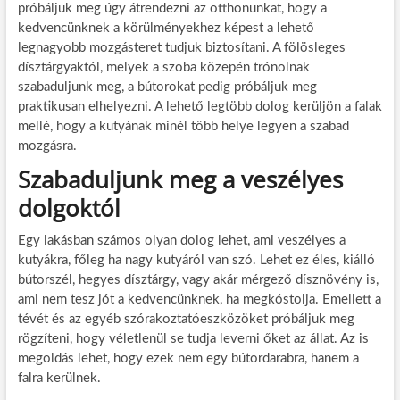
próbáljuk meg úgy átrendezni az otthonunkat, hogy a
kedvencünknek a körülményekhez képest a lehető
legnagyobb mozgásteret tudjuk biztosítani. A fölösleges
dísztárgyaktól, melyek a szoba közepén trónolnak
szabaduljunk meg, a bútorokat pedig próbáljuk meg
praktikusan elhelyezni. A lehető legtöbb dolog kerüljön a falak
mellé, hogy a kutyának minél több helye legyen a szabad
mozgásra.
Szabaduljunk meg a veszélyes
dolgoktól
Egy lakásban számos olyan dolog lehet, ami veszélyes a
kutyákra, főleg ha nagy kutyáról van szó. Lehet ez éles, kiálló
bútorszél, hegyes dísztárgy, vagy akár mérgező dísznövény is,
ami nem tesz jót a kedvencünknek, ha megkóstolja. Emellett a
tévét és az egyéb szórakoztatóeszközöket próbáljuk meg
rögzíteni, hogy véletlenül se tudja leverni őket az állat. Az is
megoldás lehet, hogy ezek nem egy bútordarabra, hanem a
falra kerülnek.