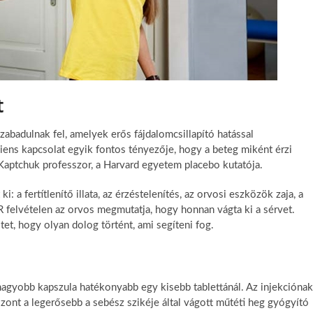
t
abadulnak fel, amelyek erős fájdalomcsillapító hatással
iens kapcsolat egyik fontos tényezője, hogy a beteg miként érzi
 Kaptchuk professzor, a Harvard egyetem placebo kutatója.
i: a fertítlenítő illata, az érzéstelenítés, az orvosi eszközök zaja, a
felvételen az orvos megmutatja, hogy honnan vágta ki a sérvet.
et, hogy olyan dolog történt, ami segíteni fog.
 nagyobb kapszula hatékonyabb egy kisebb tablettánál. Az injekciónak
zont a legerősebb a sebész szikéje által vágott műtéti heg gyógyító