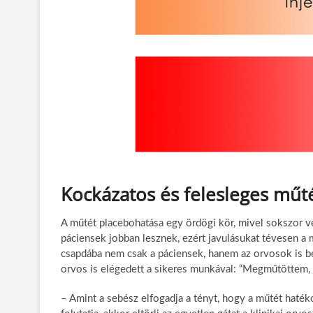
Kockázatos és felesleges műt
A műtét placebohatása egy ördögi kör, mivel sokszor v
páciensek jobban lesznek, ezért javulásukat tévesen a 
csapdába nem csak a páciensek, hanem az orvosok is be
orvos is elégedett a sikeres munkával: “Megműtöttem, 
– Amint a sebész elfogadja a tényt, hogy a műtét haté