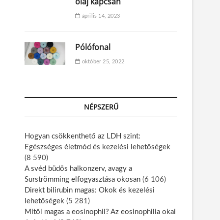
olaj kapcsán
április 14, 2023
Pólófonal
október 25, 2022
NÉPSZERŰ
Hogyan csökkenthető az LDH szint:
Egészséges életmód és kezelési lehetőségek
(8 590)
A svéd büdös halkonzerv, avagy a
Surströmming elfogyasztása okosan
(6 106)
Direkt bilirubin magas: Okok és kezelési
lehetőségek
(5 281)
Mitől magas a eosinophil? Az eosinophilia okai