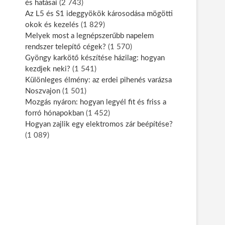
és hatásai
(2 743)
Az L5 és S1 ideggyökök károsodása mögötti
okok és kezelés
(1 829)
Melyek most a legnépszerűbb napelem
rendszer telepítő cégek?
(1 570)
Gyöngy karkötő készítése házilag: hogyan
kezdjek neki?
(1 541)
Különleges élmény: az erdei pihenés varázsa
Noszvajon
(1 501)
Mozgás nyáron: hogyan legyél fit és friss a
forró hónapokban
(1 452)
Hogyan zajlik egy elektromos zár beépítése?
(1 089)