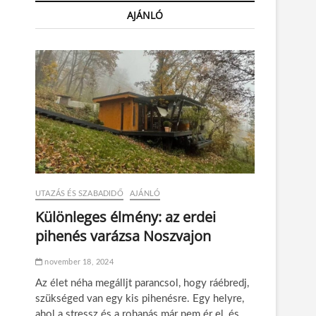
AJÁNLÓ
UTAZÁS ÉS SZABADIDŐ
AJÁNLÓ
Különleges élmény: az erdei
pihenés varázsa Noszvajon
november 18, 2024
Az élet néha megálljt parancsol, hogy ráébredj,
szükséged van egy kis pihenésre. Egy helyre,
ahol a stressz és a rohanás már nem ér el, és…