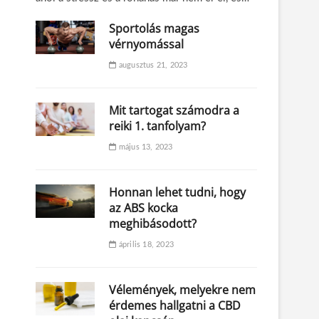
Sportolás magas
vérnyomással
augusztus 21, 2023
Mit tartogat számodra a
reiki 1. tanfolyam?
május 13, 2023
Honnan lehet tudni, hogy
az ABS kocka
meghibásodott?
április 18, 2023
Vélemények, melyekre nem
érdemes hallgatni a CBD