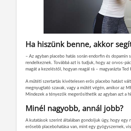
Ha hiszünk benne, akkor segí
– Az agyban placebo hatás során endorfin és dopamin sz
rendelkeznek. Továbbá azt is tudjuk, hogy az orvos-pác
magát a kezeléstől, hogyan reagál rá – magyarázta Ted
A műtéti szertartás kivételesen erős placebo hatást vált k
megnyugtató szavak, vagy a műtét végén, amikor az MR 
Mindezek a tényezők megerősíthetik az agyban azt a hit
Minél nagyobb, annál jobb?
A kutatások szerint általában gondoljuk úgy, hogy egy
erősebb placebohatása van, mint egy gyógyszernek, vis