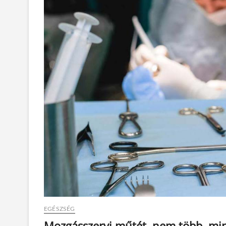
EGÉSZSÉG
Mozgásszervi műtét, nem több, min