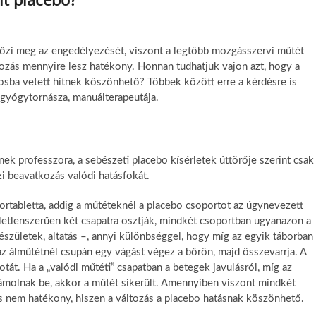
lőzi meg az engedélyezését, viszont a legtöbb mozgásszervi műtét
kozás mennyire lesz hatékony. Honnan tudhatjuk vajon azt, hogy a
vosba vetett hitnek köszönhető? Többek között erre a kérdésre is
gyógytornásza, manuálterapeutája.
k professzora, a sebészeti placebo kísérletek úttörője szerint csak
zi beavatkozás valódi hatásfokát.
rtabletta, addig a műtéteknél a placebo csoportot az úgynevezett
véletlenszerűen két csapatra osztják, mindkét csoportban ugyanazon a
észületek, altatás –, annyi különbséggel, hogy míg az egyik táborban
 az álműtétnél csupán egy vágást végez a bőrön, majd összevarrja. A
otát. Ha a „valódi műtéti” csapatban a betegek javulásról, míg az
zámolnak be, akkor a műtét sikerült. Amennyiben viszont mindkét
s nem hatékony, hiszen a változás a placebo hatásnak köszönhető.