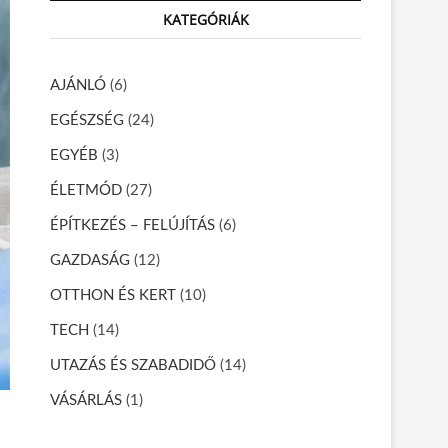
r
KATEGÓRIÁK
c
h
…
AJÁNLÓ
(6)
EGÉSZSÉG
(24)
EGYÉB
(3)
ÉLETMÓD
(27)
ÉPÍTKEZÉS – FELÚJÍTÁS
(6)
GAZDASÁG
(12)
OTTHON ÉS KERT
(10)
TECH
(14)
UTAZÁS ÉS SZABADIDŐ
(14)
VÁSÁRLÁS
(1)