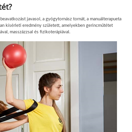
tét?
beavatkozást javasol, a gyógytornász tornát, a manuálterapueta
an kísérleti eredmény született, amelyekben gerincműtétet
val, masszázzsal és fizikoterápiával.