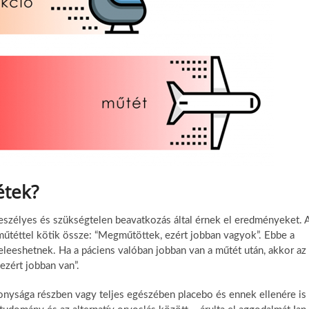
étek?
eszélyes és szükségtelen beavatkozás által érnek el eredményeket. 
műtéttel kötik össze: “Megműtöttek, ezért jobban vagyok”. Ebbe a
leeshetnek. Ha a páciens valóban jobban van a műtét után, akkor az
ezért jobban van”.
konysága részben vagy teljes egészében placebo és ennek ellenére is