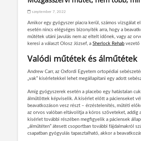
szeptember 7, 2022
Amikor egy gyógyszer piacra kerül, számos vizsgálat e
esetén nincs elégséges bizonyíték arra, hogy a beavat
műtétek utáni javulás nem az eltelt időnek, vagy az or
keresi a választ Olosz József, a
Sherlock Rehab
vezető 
Valódi műtétek és álműtétek
Andrew Carr, az Oxfordi Egyetem ortopédiai sebészeténe
„vak” kísérletekkel lehet megállapítani egy adott sebés
Amíg gyógyszerek esetén a placebo egy hatástalan cuko
álműtöttek képviselik. A kísérlet előtt a pácienseket 
beavatkozáson vesz részt – érzéstelenítés, műtéti elők
az orvos valóban eltávolítja a kóros szöveteket, addig
kísérlet további részében megfigyelik a páciensek állap
„álműtéten” átesett csoportban további fájdalmakról s
csapatban gyógyulás tapasztalható, akkor a beavatkozá