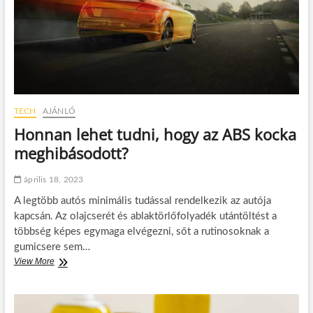
g
a
t
s
z
á
m
o
d
TECH
AJÁNLÓ
r
a
Honnan lehet tudni, hogy az ABS kocka
a
meghibásodott?
r
e
i
április 18, 2023
k
A legtöbb autós minimális tudással rendelkezik az autója
i
1
kapcsán. Az olajcserét és ablaktörlőfolyadék utántöltést a
.
többség képes egymaga elvégezni, sőt a rutinosoknak a
t
gumicsere sem…
a
View More
H
n
o
f
n
o
n
l
a