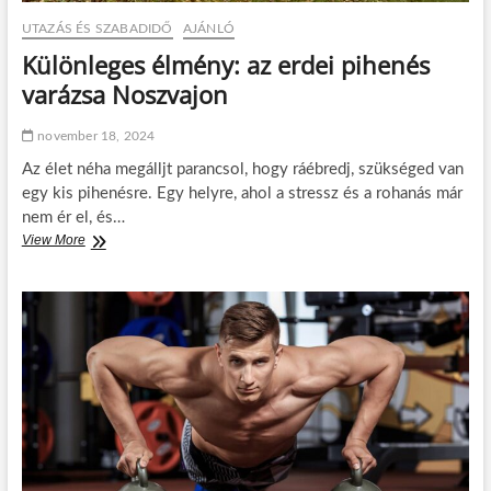
UTAZÁS ÉS SZABADIDŐ
AJÁNLÓ
Különleges élmény: az erdei pihenés
varázsa Noszvajon
november 18, 2024
Az élet néha megálljt parancsol, hogy ráébredj, szükséged van
egy kis pihenésre. Egy helyre, ahol a stressz és a rohanás már
nem ér el, és…
View More
K
ü
l
ö
n
l
e
g
e
s
é
l
m