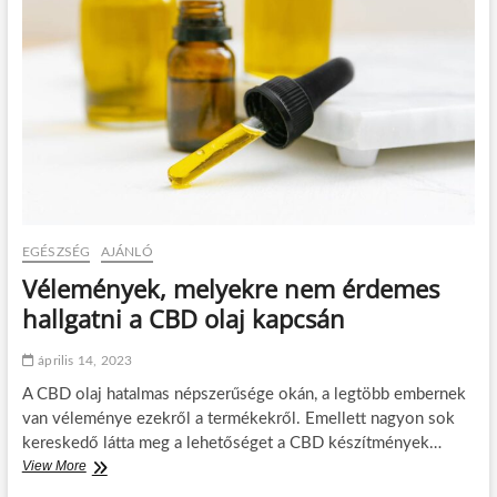
y
n
a
l
m
e
?
h
e
t
t
u
d
n
i
,
EGÉSZSÉG
AJÁNLÓ
h
o
Vélemények, melyekre nem érdemes
g
hallgatni a CBD olaj kapcsán
y
a
z
április 14, 2023
A
A CBD olaj hatalmas népszerűsége okán, a legtöbb embernek
B
S
van véleménye ezekről a termékekről. Emellett nagyon sok
k
kereskedő látta meg a lehetőséget a CBD készítmények…
o
View More
V
c
é
k