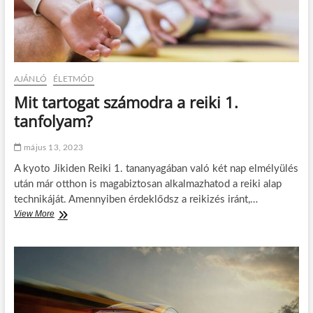
N
g
o
a
s
s
z
v
v
é
a
r
AJÁNLÓ
ÉLETMÓD
j
n
o
y
Mit tartogat számodra a reiki 1.
n
o
tanfolyam?
m
á
s
május 13, 2023
s
A kyoto Jikiden Reiki 1. tananyagában való két nap elmélyülés
a
l
után már otthon is magabiztosan alkalmazhatod a reiki alap
technikáját. Amennyiben érdeklődsz a reikizés iránt,…
View More
M
i
t
t
a
r
t
o