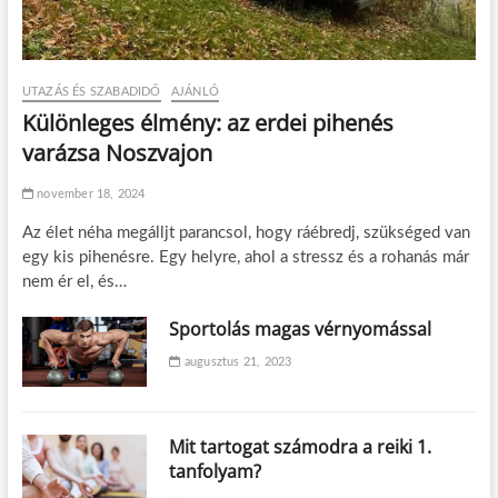
UTAZÁS ÉS SZABADIDŐ
AJÁNLÓ
Különleges élmény: az erdei pihenés
varázsa Noszvajon
november 18, 2024
Az élet néha megálljt parancsol, hogy ráébredj, szükséged van
egy kis pihenésre. Egy helyre, ahol a stressz és a rohanás már
nem ér el, és…
Sportolás magas vérnyomással
augusztus 21, 2023
Mit tartogat számodra a reiki 1.
tanfolyam?