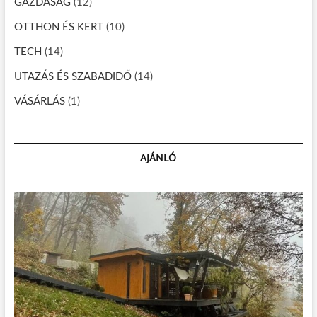
GAZDASÁG
(12)
n
OTTHON ÉS KERT
(10)
TECH
(14)
UTAZÁS ÉS SZABADIDŐ
(14)
VÁSÁRLÁS
(1)
AJÁNLÓ