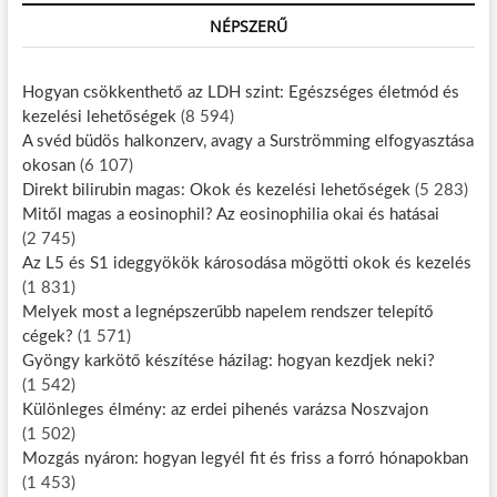
NÉPSZERŰ
Hogyan csökkenthető az LDH szint: Egészséges életmód és
kezelési lehetőségek
(8 594)
A svéd büdös halkonzerv, avagy a Surströmming elfogyasztása
okosan
(6 107)
Direkt bilirubin magas: Okok és kezelési lehetőségek
(5 283)
Mitől magas a eosinophil? Az eosinophilia okai és hatásai
(2 745)
Az L5 és S1 ideggyökök károsodása mögötti okok és kezelés
(1 831)
Melyek most a legnépszerűbb napelem rendszer telepítő
cégek?
(1 571)
Gyöngy karkötő készítése házilag: hogyan kezdjek neki?
(1 542)
Különleges élmény: az erdei pihenés varázsa Noszvajon
(1 502)
Mozgás nyáron: hogyan legyél fit és friss a forró hónapokban
(1 453)