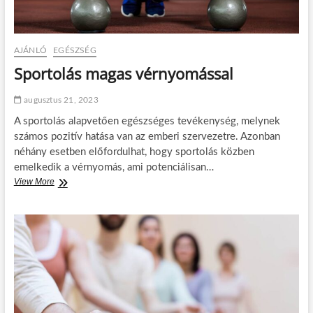
é
n
y
:
AJÁNLÓ
EGÉSZSÉG
a
z
Sportolás magas vérnyomással
e
r
augusztus 21, 2023
d
e
A sportolás alapvetően egészséges tevékenység, melynek
i
számos pozitív hatása van az emberi szervezetre. Azonban
p
néhány esetben előfordulhat, hogy sportolás közben
i
h
emelkedik a vérnyomás, ami potenciálisan…
e
View More
S
n
p
é
o
s
r
v
t
a
o
r
l
á
á
z
s
s
m
a
a