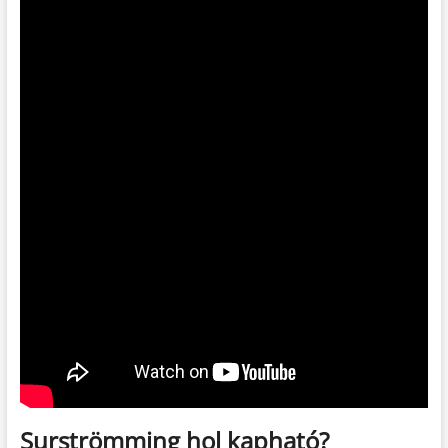
Surströmming hol kapható?