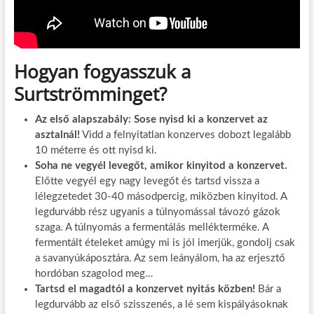
Hogyan fogyasszuk a
Surtströmminget?
Az első alapszabály: Sose nyisd ki a konzervet az
asztalnál!
Vidd a felnyitatlan konzerves dobozt legalább
10 méterre és ott nyisd ki.
Soha ne vegyél levegőt, amikor kinyitod a konzervet.
Előtte vegyél egy nagy levegőt és tartsd vissza a
lélegzetedet 30-40 másodpercig, miközben kinyitod. A
legdurvább rész ugyanis a túlnyomással távozó gázok
szaga. A túlnyomás a fermentálás mellékterméke. A
fermentált ételeket amúgy mi is jól imerjük, gondolj csak
a savanyúkáposztára. Az sem leányálom, ha az erjesztő
hordóban szagolod meg…
Tartsd el magadtól a konzervet nyitás közben!
Bár a
legdurvább az első szisszenés, a lé sem kispályásoknak