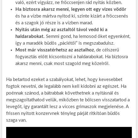
való, ezért vigyázz, ne fröccsenjen rád nyitás közben.
Ha biztosra akarsz menni, legyen ott egy vizes vödör
és ha a vízbe mártva nyitod ki, szinte kizárt a fröccsenés
és a szagok jó része is a vízben marad.
Nyitás után még az asztaltól távol vedd ki a
haldarabokat.
Semmi gond, ha lemosod őket egyenként,
így a maradék büdös „páclétől” is megszabadulsz.
Most már visszatérhetsz az asztalhoz
, de célszerű
fogyasztás előtt kicsontozni a haldarabokat. Ha biztosra
akarsz menni, csak most szagold meg közelről.
Ha betartod ezeket a szabályokat, lehet, hogy kevesebbet
fogtok nevetni, de legalább nem kell kidobni az egészet. Ha
poénnak szánod, a bátrabbak követhetnek a nyitásnál és
megszagoltathatod velük, miközben te bölcsen visszatartod a
levegőt, így garantált lesz a vicces grimaszok megjelenése. A
frissen nyitott konzervnek tényleg párját ritkítóan büdös
szaga van.