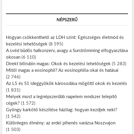
NÉPSZERŰ
Hogyan csökkenthető az LDH szint: Egészséges életmód és
kezelési lehetőségek
(8 595)
A svéd büdös halkonzerv, avagy a Surströmming elfogyasztása
okosan
(6 110)
Direkt bilirubin magas: Okok és kezelési lehetőségek
(5 283)
Mitől magas a eosinophil? Az eosinophilia okai és hatásai
(2 746)
Az L5 és S1 ideggyökök károsodása mögötti okok és kezelés
(1 831)
Melyek most a legnépszerűbb napelem rendszer telepítő
cégek?
(1 572)
Gyöngy karkötő készítése házilag: hogyan kezdjek neki?
(1 542)
Különleges élmény: az erdei pihenés varázsa Noszvajon
(1 503)