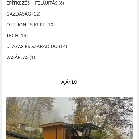
i
ÉPÍTKEZÉS – FELÚJÍTÁS
(6)
ó
GAZDASÁG
(12)
OTTHON ÉS KERT
(10)
TECH
(14)
UTAZÁS ÉS SZABADIDŐ
(14)
VÁSÁRLÁS
(1)
AJÁNLÓ