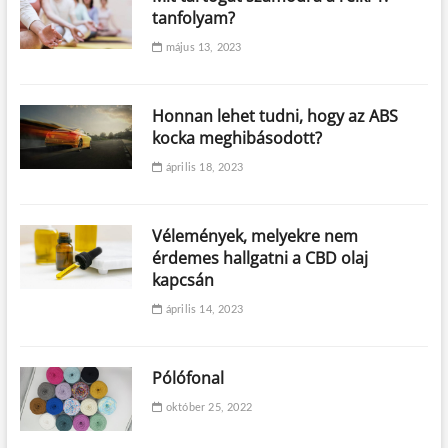
tanfolyam?
május 13, 2023
Honnan lehet tudni, hogy az ABS
kocka meghibásodott?
április 18, 2023
Vélemények, melyekre nem
érdemes hallgatni a CBD olaj
kapcsán
április 14, 2023
Pólófonal
október 25, 2022