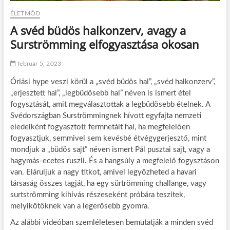
ÉLETMÓD
A svéd büdös halkonzerv, avagy a
Surströmming elfogyasztása okosan
február 5, 2023
Óriási hype veszi körül a „svéd büdös hal”, „svéd halkonzerv”,
„erjesztett hal”, „legbüdösebb hal” néven is ismert étel
fogysztását, amit megválasztottak a legbüdösebb ételnek. A
Svédországban Surströmmingnek hívott egyfajta nemzeti
eledelként fogyasztott fermnetált hal, ha megfelelően
fogyasztjuk, semmivel sem kevésbé étvégygerjesztő, mint
mondjuk a „büdös sajt” néven ismert Pál pusztai sajt, vagy a
hagymás-ecetes ruszli. És a hangsúly a megfelelő fogysztáson
van. Eláruljuk a nagy titkot, amivel legyőzheted a havari
társaság összes tagját, ha egy sürtrömming challange, vagy
surtströmming kihívás részeseként próbára teszitek,
melyikőtöknek van a legerősebb gyomra.
Az alábbi videóban szemléletesen bemutatják a minden svéd