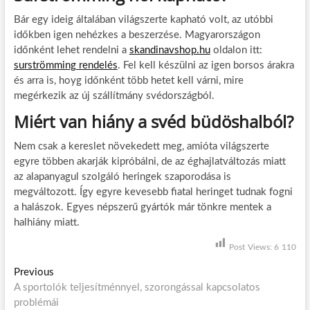
Bár egy ideig általában világszerte kapható volt, az utóbbi
időkben igen nehézkes a beszerzése. Magyarországon
időnként lehet rendelni a
skandinavshop.hu
oldalon itt:
surströmming rendelés
. Fel kell készülni az igen borsos árakra
és arra is, hoyg időnként több hetet kell várni, mire
megérkezik az új szállítmány svédországból.
Miért van hiány a svéd büdöshalból?
Nem csak a kereslet növekedett meg, amióta világszerte
egyre többen akarják kipróbálni, de az éghajlatváltozás miatt
az alapanyagul szolgáló heringek szaporodása is
megváltozott. Így egyre kevesebb fiatal heringet tudnak fogni
a halászok. Egyes népszerű gyártók már tönkre mentek a
halhiány miatt.
Post Views:
6 110
B
Previous
P
A sportolók teljesítménnyel, szorongással kapcsolatos
r
e
problémái
e