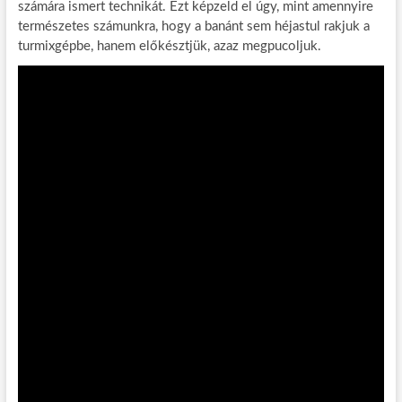
számára ismert technikát. Ezt képzeld el úgy, mint amennyire
természetes számunkra, hogy a banánt sem héjastul rakjuk a
turmixgépbe, hanem előkésztjük, azaz megpucoljuk.