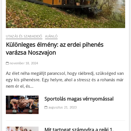
UTAZÁS ÉS SZABADIDŐ
AJÁNLÓ
Különleges élmény: az erdei pihenés
varázsa Noszvajon
november 18, 2024
Az élet néha megálljt parancsol, hogy ráébredj, szükséged van
egy kis pihenésre. Egy helyre, ahol a stressz és a rohanás már
nem ér el, és…
Sportolás magas vérnyomással
augusztus 21, 2023
Mit tartogat számodra a reiki 1.