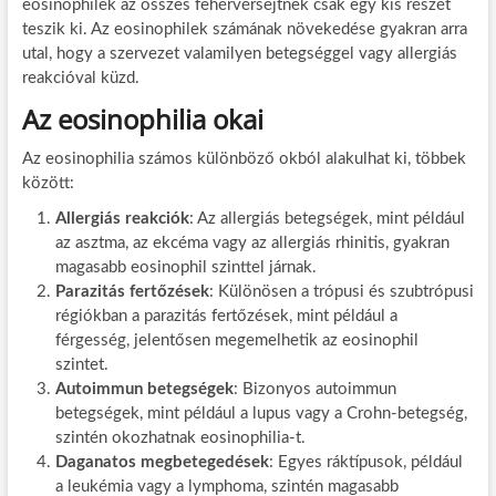
eosinophilek az összes fehérvérsejtnek csak egy kis részét
teszik ki. Az eosinophilek számának növekedése gyakran arra
utal, hogy a szervezet valamilyen betegséggel vagy allergiás
reakcióval küzd.
Az eosinophilia okai
Az eosinophilia számos különböző okból alakulhat ki, többek
között:
Allergiás reakciók
: Az allergiás betegségek, mint például
az asztma, az ekcéma vagy az allergiás rhinitis, gyakran
magasabb eosinophil szinttel járnak.
Parazitás fertőzések
: Különösen a trópusi és szubtrópusi
régiókban a parazitás fertőzések, mint például a
férgesség, jelentősen megemelhetik az eosinophil
szintet.
Autoimmun betegségek
: Bizonyos autoimmun
betegségek, mint például a lupus vagy a Crohn-betegség,
szintén okozhatnak eosinophilia-t.
Daganatos megbetegedések
: Egyes ráktípusok, például
a leukémia vagy a lymphoma, szintén magasabb