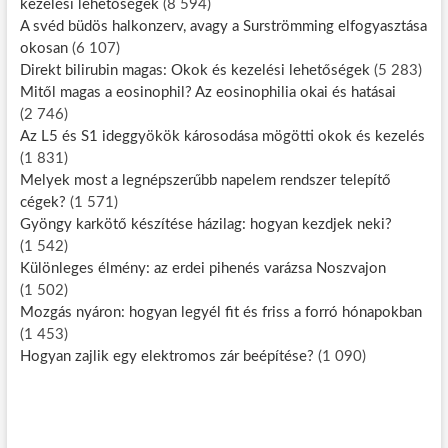
kezelési lehetőségek
(8 594)
A svéd büdös halkonzerv, avagy a Surströmming elfogyasztása
okosan
(6 107)
Direkt bilirubin magas: Okok és kezelési lehetőségek
(5 283)
Mitől magas a eosinophil? Az eosinophilia okai és hatásai
(2 746)
Az L5 és S1 ideggyökök károsodása mögötti okok és kezelés
(1 831)
Melyek most a legnépszerűbb napelem rendszer telepítő
cégek?
(1 571)
Gyöngy karkötő készítése házilag: hogyan kezdjek neki?
(1 542)
Különleges élmény: az erdei pihenés varázsa Noszvajon
(1 502)
Mozgás nyáron: hogyan legyél fit és friss a forró hónapokban
(1 453)
Hogyan zajlik egy elektromos zár beépítése?
(1 090)