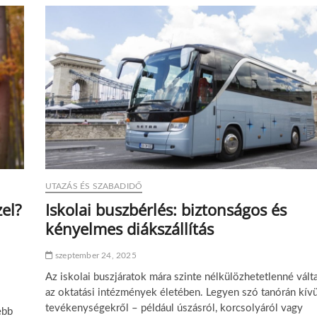
e
s
z
k
a
v
a
g
y
k
a
j
a
k
UTAZÁS ÉS SZABADIDŐ
–
M
el?
Iskolai buszbérlés: biztonságos és
e
kényelmes diákszállítás
l
y
i
szeptember 24, 2025
k
a
Az iskolai buszjáratok mára szinte nélkülözhetetlenné vált
j
az oktatási intézmények életében. Legyen szó tanórán kívü
o
tevékenységekről – például úszásról, korcsolyáról vagy
ebb
b