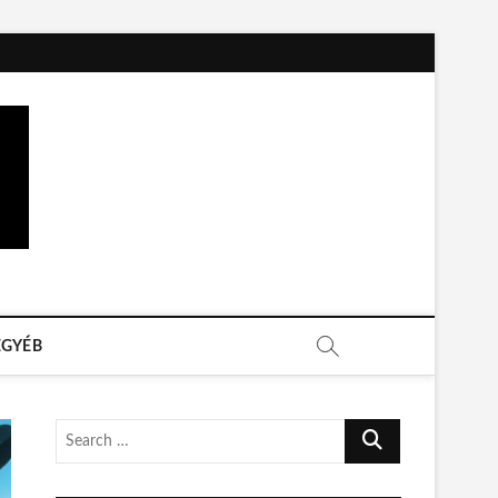
EGYÉB
S
e
a