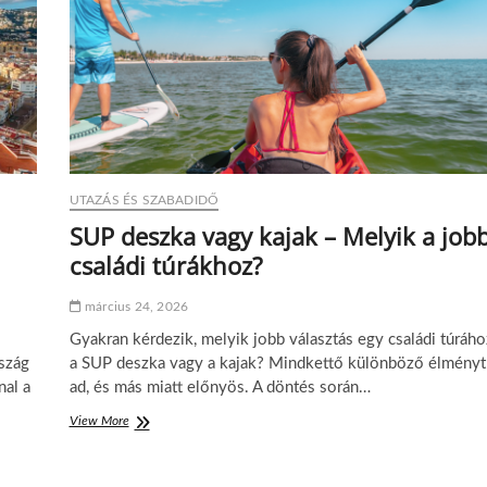
UTAZÁS ÉS SZABADIDŐ
SUP deszka vagy kajak – Melyik a job
családi túrákhoz?
március 24, 2026
Gyakran kérdezik, melyik jobb választás egy családi túráho
szág
a SUP deszka vagy a kajak? Mindkettő különböző élményt
nal a
ad, és más miatt előnyös. A döntés során…
View More
S
U
P
d