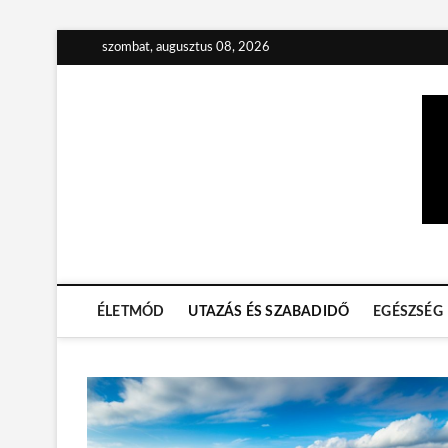
S
szombat, augusztus 08, 2026
k
i
p
t
o
c
o
n
t
Sport és Utazás Blog
TIPPEK AZ AKTÍV ÉLETMÓD KEDVELŐINEK
e
n
t
ÉLETMÓD
UTAZÁS ÉS SZABADIDŐ
EGÉSZSÉG