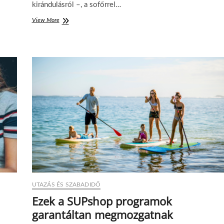
kirándulásról –, a sofőrrel…
b
c
View More
I
s
s
a
k
l
o
á
l
d
a
i
i
t
b
ú
u
r
s
á
z
k
b
h
é
o
r
z
l
?
é
s
:
b
UTAZÁS ÉS SZABADIDŐ
i
Ezek a SUPshop programok
z
t
garantáltan megmozgatnak
o