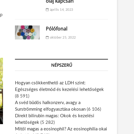
olaj kapcsán
április 14, 2023
pp
Pólófonal
október 25, 2022
NÉPSZERŰ
Hogyan csökkenthető az LDH szint:
Egészséges életmód és kezelési lehetőségek
(8 591)
A svéd büdös halkonzerv, avagy a
Surströmming elfogyasztása okosan
(6 106)
Direkt bilirubin magas: Okok és kezelési
lehetőségek
(5 282)
Mitől magas a eosinophil? Az eosinophilia okai