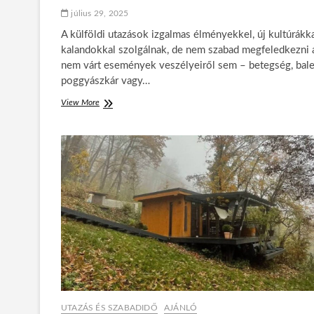
k
g
július 29, 2025
o
o
z
A külföldi utazások izgalmas élményekkel, új kultúrákka
s
i
a
kalandokkal szolgálnak, de nem szabad megfeledkezni 
k
n
nem várt események veszélyeiről sem – betegség, bale
ő
poggyászkár vagy…
s
s
View More
B
z
i
e
z
l
t
?
o
T
n
i
s
p
á
p
g
e
b
k
a
f
n
u
n
t
y
ó
a
k
r
n
a
UTAZÁS ÉS SZABADIDŐ
AJÁNLÓ
a