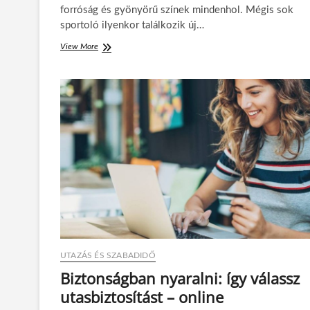
forróság és gyönyörű színek mindenhol. Mégis sok
e
sportoló ilyenkor találkozik új…
n
g
View More
H
e
o
r
g
p
y
a
a
r
n
t
s
é
p
s
o
a
r
k
t
u
o
l
l
t
j
ú
b
r
i
a
z
t
UTAZÁS ÉS SZABADIDŐ
t
a
o
Biztonságban nyaralni: így válassz
l
n
á
utasbiztosítást – online
s
l
á