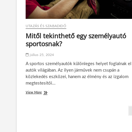
a
t
y
k
á
:
s
a
t
z
–
UTAZÁS ÉS SZABADIDŐ
e
o
r
Mitől tekinthető egy személyautó
n
d
l
sportosnak?
e
i
i
n
p
július 25, 2024
e
i
h
A sportos személyautók különleges helyet foglalnak el
e
autók világában. Az ilyen járművek nem csupán a
n
közlekedés eszközei, hanem az élmény és az izgalom
é
megtestesítői…
s
v
View More
M
a
i
r
t
á
B
ő
z
l
s
e
t
a
e
j
N
k
o