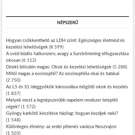
NÉPSZERŰ
Hogyan csökkenthető az LDH szint: Egészséges életmód és
kezelési lehetőségek
(8 599)
A svéd büdös halkonzerv, avagy a Surströmming elfogyasztása
okosan
(6 112)
Direkt bilirubin magas: Okok és kezelési lehetőségek
(5 288)
Mitől magas a eosinophil? Az eosinophilia okai és hatásai
(2 750)
Az L5 és S1 ideggyökök károsodása mögötti okok és kezelés
(1 837)
Melyek most a legnépszerűbb napelem rendszer telepítő
cégek?
(1 572)
Gyöngy karkötő készítése házilag: hogyan kezdjek neki?
(1 548)
Különleges élmény: az erdei pihenés varázsa Noszvajon
(1 503)