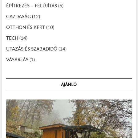
p
s
ÉPÍTKEZÉS – FELÚJÍTÁS
(6)
o
p
o
GAZDASÁG
(12)
z
r
t
OTTHON ÉS KERT
(10)
á
o
s
s
TECH
(14)
p
a
r
UTAZÁS ÉS SZABADIDŐ
(14)
o
VÁSÁRLÁS
g
(1)
r
a
m
ö
AJÁNLÓ
t
l
e
t
a
k
ö
r
n
y