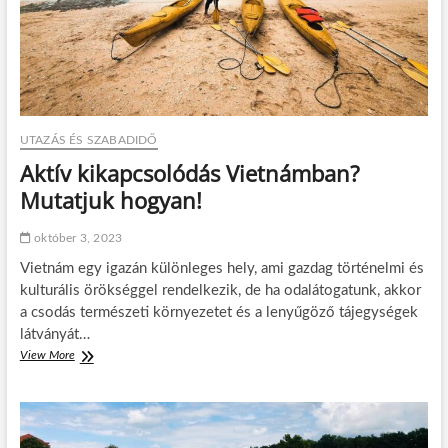
o
n
t
é
n
e
r
,
UTAZÁS ÉS SZABADIDŐ
m
i
Aktív kikapcsolódás Vietnámban?
n
Mutatjuk hogyan!
t
e
l
október 3, 2023
e
Vietnám egy igazán különleges hely, ami gazdag történelmi és
n
g
kulturális örökséggel rendelkezik, de ha odalátogatunk, akkor
e
a csodás természeti környezetet és a lenyűgöző tájegységek
d
látványát…
h
View More
A
e
k
t
t
e
í
t
v
l
k