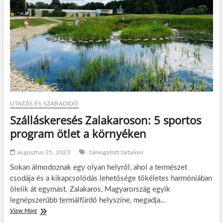
e
i
n
k
k
a
e
p
l
c
l
s
é
o
k
l
a
ó
f
d
e
á
s
UTAZÁS ÉS SZABADIDŐ
s
z
V
Szálláskeresés Zalakaroson: 5 sportos
t
i
i
program ötlet a környéken
e
v
t
á
n
augusztus 25, 2023
támogatott tartalom
l
á
o
Sokan álmodoznak egy olyan helyről, ahol a természet
m
k
b
csodája és a kikapcsolódás lehetősége tökéletes harmóniában
o
a
ölelik át egymást. Zalakaros, Magyarország egyik
n
n
legnépszerűbb termálfürdő helyszíne, megadja…
?
View More
S
M
z
u