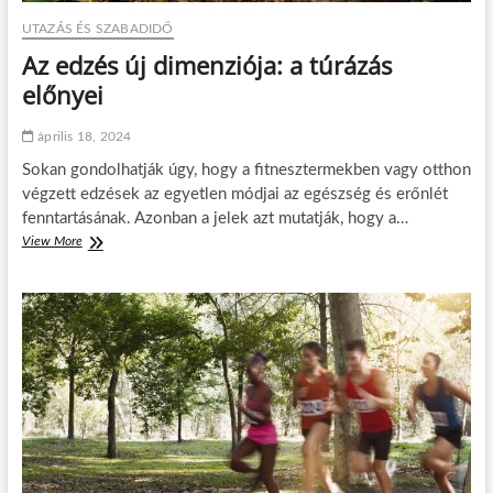
UTAZÁS ÉS SZABADIDŐ
Az edzés új dimenziója: a túrázás
előnyei
április 18, 2024
Sokan gondolhatják úgy, hogy a fitnesztermekben vagy otthon
végzett edzések az egyetlen módjai az egészség és erőnlét
fenntartásának. Azonban a jelek azt mutatják, hogy a…
View More
A
z
e
d
z
é
s
ú
j
d
i
m
e