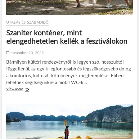
n
z
i
ó
UTAZÁS ÉS SZABADIDŐ
j
a
Szaniter konténer, mint
:
elengedhetetlen kellék a fesztiválokon
a
t
ú
november 20, 2023
r
Bármilyen kültéri rendezvényről is legyen szó, hosszuktól
á
z
függetlenül, az egyik legfontosabb és legszükségesebb dolog
á
a komfortos, kulturált körülmények megteremtése. Ebben
s
lehetnek segítségünkre a mobil WC-k…
e
View More
S
l
z
ő
a
n
n
y
i
e
t
i
e
r
k