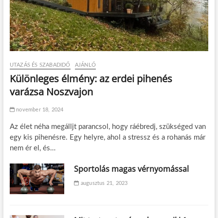
é
k
e
n
UTAZÁS ÉS SZABADIDŐ
AJÁNLÓ
Különleges élmény: az erdei pihenés
varázsa Noszvajon
november 18, 2024
Az élet néha megálljt parancsol, hogy ráébredj, szükséged van
egy kis pihenésre. Egy helyre, ahol a stressz és a rohanás már
nem ér el, és…
Sportolás magas vérnyomással
augusztus 21, 2023