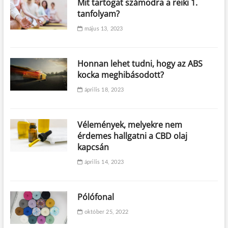
Mit tartogat számodra a reiki 1.
tanfolyam?
május 13, 2023
Honnan lehet tudni, hogy az ABS
kocka meghibásodott?
április 18, 2023
Vélemények, melyekre nem
érdemes hallgatni a CBD olaj
kapcsán
április 14, 2023
Pólófonal
október 25, 2022