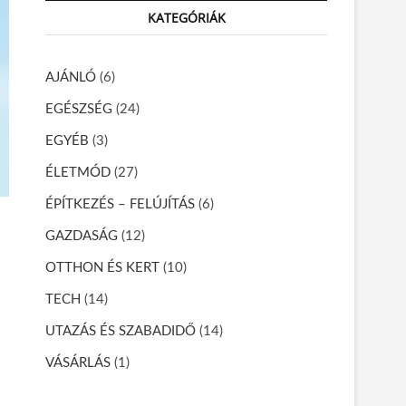
r
KATEGÓRIÁK
c
h
…
AJÁNLÓ
(6)
EGÉSZSÉG
(24)
EGYÉB
(3)
ÉLETMÓD
(27)
ÉPÍTKEZÉS – FELÚJÍTÁS
(6)
GAZDASÁG
(12)
OTTHON ÉS KERT
(10)
TECH
(14)
UTAZÁS ÉS SZABADIDŐ
(14)
VÁSÁRLÁS
(1)