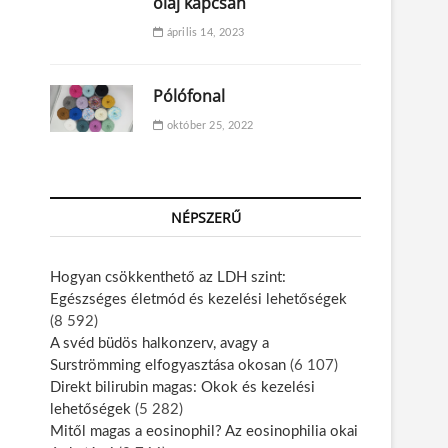
olaj kapcsán
április 14, 2023
Pólófonal
október 25, 2022
NÉPSZERŰ
Hogyan csökkenthető az LDH szint:
Egészséges életmód és kezelési lehetőségek
(8 592)
A svéd büdös halkonzerv, avagy a
Surströmming elfogyasztása okosan
(6 107)
Direkt bilirubin magas: Okok és kezelési
lehetőségek
(5 282)
Mitől magas a eosinophil? Az eosinophilia okai