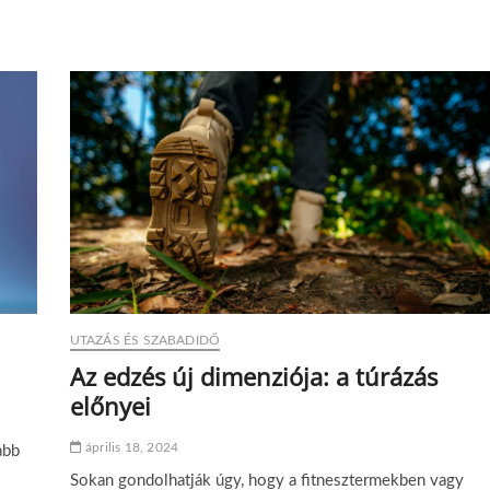
z
í
n
e
s
é
k
s
z
e
r
s
z
í
n
e
s
UTAZÁS ÉS SZABADIDŐ
e
g
Az edzés új dimenziója: a túrázás
y
előnyei
é
n
i
április 18, 2024
abb
s
Sokan gondolhatják úgy, hogy a fitnesztermekben vagy
é