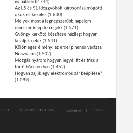
és hatásai
(2 744)
Az L5 és S1 ideggyökök károsodása mögötti
okok és kezelés
(1 830)
Melyek most a legnépszerűbb napelem
rendszer telepítő cégek?
(1 571)
Gyöngy karkötő készítése házilag: hogyan
kezdjek neki?
(1 541)
Különleges élmény: az erdei pihenés varázsa
Noszvajon
(1 502)
Mozgás nyáron: hogyan legyél fit és friss a
forró hónapokban
(1 452)
Hogyan zajlik egy elektromos zár beépítése?
(1 089)
 KERT
ÉPÍTKEZÉS – FELÚJÍTÁS
EGYÉB
VÁSÁRLÁS