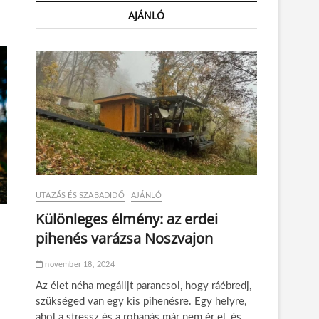
AJÁNLÓ
UTAZÁS ÉS SZABADIDŐ
AJÁNLÓ
Különleges élmény: az erdei
pihenés varázsa Noszvajon
november 18, 2024
Az élet néha megálljt parancsol, hogy ráébredj,
szükséged van egy kis pihenésre. Egy helyre,
ahol a stressz és a rohanás már nem ér el, és…