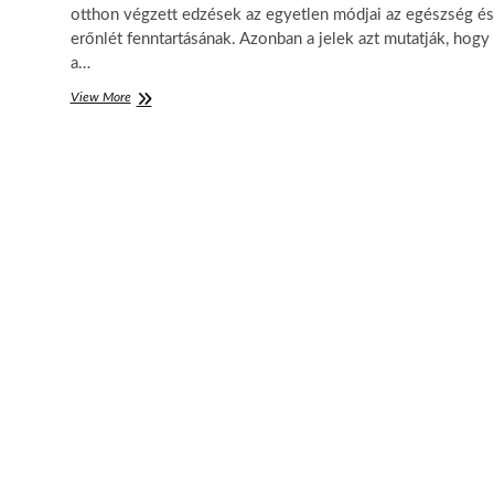
g
otthon végzett edzések az egyetlen módjai az egészség és
e
erőnlét fenntartásának. Azonban a jelek azt mutatják, hogy
k
a…
h
e
View More
A
z
z
e
d
z
é
s
ú
j
d
i
m
e
n
z
i
ó
j
a
:
a