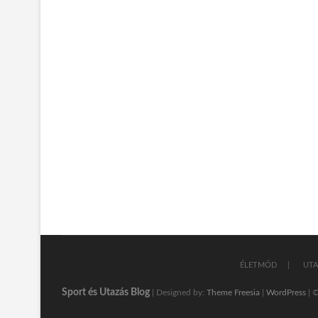
ÉLETMÓD
UTA
Sport és Utazás Blog
| Designed by:
Theme Freesia
|
WordPress
| ©