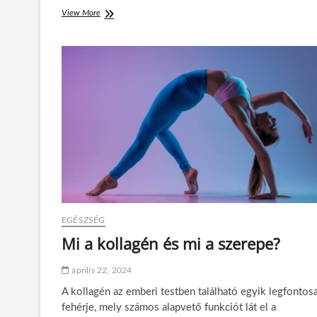
View More
V
e
z
e
t
é
s
é
s
t
e
k
e
r
é
s
:
EGÉSZSÉG
i
Mi a kollagén és mi a szerepe?
d
é
n
április 22, 2024
n
A kollagén az emberi testben található egyik legfontos
y
á
fehérje, mely számos alapvető funkciót lát el a