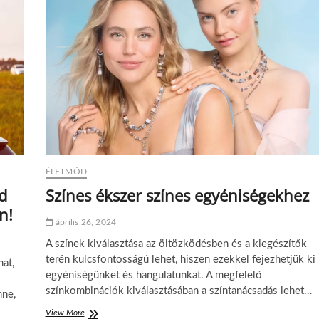
ÉLETMÓD
d
Színes ékszer színes egyéniségekhez
n!
április 26, 2024
A színek kiválasztása az öltözködésben és a kiegészítők
terén kulcsfontosságú lehet, hiszen ezekkel fejezhetjük ki
hat,
egyéniségünket és hangulatunkat. A megfelelő
színkombinációk kiválasztásában a színtanácsadás lehet…
nne,
View More
S