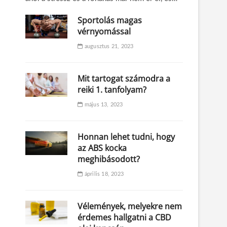
Sportolás magas
vérnyomással
augusztus 21, 2023
Mit tartogat számodra a
reiki 1. tanfolyam?
május 13, 2023
Honnan lehet tudni, hogy
az ABS kocka
meghibásodott?
április 18, 2023
Vélemények, melyekre nem
érdemes hallgatni a CBD