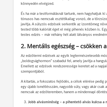
könnyedén elvégzed.
És ha már a testformálásnál tartunk, nem hagyhatjuk ki 
tónusos has nemcsak esztétikailag vonzó, de a törzsizo
javítja. A súlyzós edzések serkentik az izomtömeg növe
tested több kalóriát éget el még pihenés közben is. Egy
testes edzés – már néhány hét alatt látványos eredmén
2. Mentális egészség – csökken a
Az edzőtermi edzések az egyik legtermészetesebb módjai 
„boldogsághormon” szabadul fel, amely javítja a hangula
Emellett az edzések rendszeressége keretet ad a napjai
szempontjából.
A kitartás, a fokozatos fejlődés, a célok elérése pedig
egy újabb ismétlésszám, nagyobb súly, vagy akár csak az
nemcsak az edzőteremben, hanem a mindennapi döntése
Jobb alvásminőség – a pihentető alvás kulcsa a