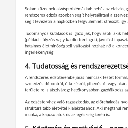
Sokan küzdenek alvásproblémákkal: nehéz az elalvás, gy
rendszeres edzés azonban segít helyreállítani a szerveze
segít levezetni a napközben felgyülemlett stresszt, így
Tudományos kutatások is igazolják, hogy azok, akik h
(például súlyzós vagy kardio tréninget), javulást tapas
hatalmas életminőségbeli változást hozhat: nő a konce
ingerlékenység.
4. Tudatosság és rendszerezet
A rendszeres edzőterembe járás nemcsak testet formál, 
szó edzésidőpontról, étkezésről, pihenésről vagy akár 
területeire is átszivárog: hatékonyabban gazdálkodsz az
Az edzéstervhez való ragaszkodás, az előrehaladás ny
strukturáltabb életvitel kialakításához. Aki megtanul r
munka, a kapcsolatok és az egészség terén is.