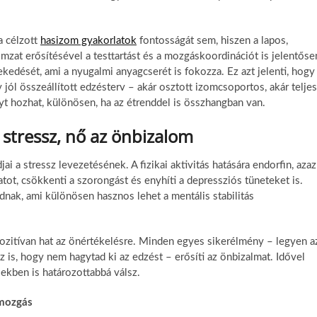
a célzott
hasizom gyakorlatok
fontosságát sem, hiszen a lapos,
mzat erősítésével a testtartást és a mozgáskoordinációt is jelentőse
kedését, ami a nyugalmi anyagcserét is fokozza. Ez azt jelenti, hogy
 jól összeállított edzésterv – akár osztott izomcsoportos, akár teljes
yt hozhat, különösen, ha az étrenddel is összhangban van.
 stressz, nő az önbizalom
a stressz levezetésének. A fizikai aktivitás hatására endorfin, azaz
tot, csökkenti a szorongást és enyhíti a depressziós tüneteket is.
dnak, ami különösen hasznos lehet a mentális stabilitás
 pozitívan hat az önértékelésre. Minden egyes sikerélmény – legyen a
 is, hogy nem hagytad ki az edzést – erősíti az önbizalmat. Idővel
kben is határozottabbá válsz.
 mozgás