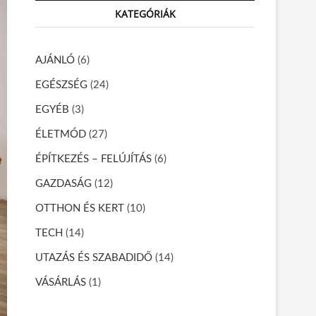
r
KATEGÓRIÁK
c
h
…
AJÁNLÓ
(6)
EGÉSZSÉG
(24)
EGYÉB
(3)
ÉLETMÓD
(27)
ÉPÍTKEZÉS – FELÚJÍTÁS
(6)
GAZDASÁG
(12)
OTTHON ÉS KERT
(10)
TECH
(14)
UTAZÁS ÉS SZABADIDŐ
(14)
VÁSÁRLÁS
(1)