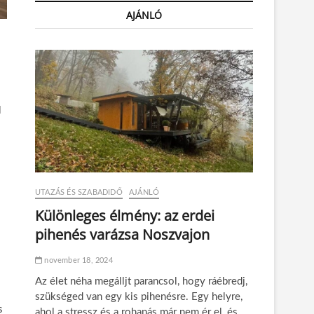
AJÁNLÓ
l
UTAZÁS ÉS SZABADIDŐ
AJÁNLÓ
Különleges élmény: az erdei
pihenés varázsa Noszvajon
november 18, 2024
Az élet néha megálljt parancsol, hogy ráébredj,
szükséged van egy kis pihenésre. Egy helyre,
s
ahol a stressz és a rohanás már nem ér el, és…