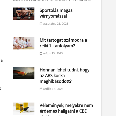
Sportolás magas
vérnyomással
n
augusztus 21, 2023
Mit tartogat számodra a
reiki 1. tanfolyam?
május 13, 2023
 a
Honnan lehet tudni, hogy
az ABS kocka
meghibásodott?
z
április 18, 2023
Vélemények, melyekre nem
érdemes hallgatni a CBD