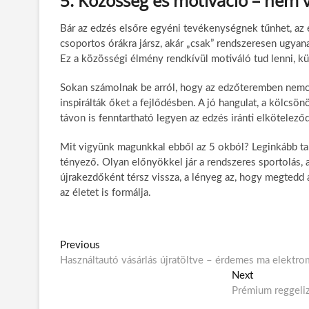
5. Közösség és motiváció – nem 
Bár az edzés elsőre egyéni tevékenységnek tűnhet, az 
csoportos órákra jársz, akár „csak” rendszeresen ugya
Ez a közösségi élmény rendkívül motiváló tud lenni, k
Sokan számolnak be arról, hogy az edzőteremben nemcsa
inspirálták őket a fejlődésben. A jó hangulat, a kölcs
távon is fenntartható legyen az edzés iránti elkötelező
Mit vigyünk magunkkal ebből az 5 okból? Leginkább ta
tényező. Olyan előnyökkel jár a rendszeres sportolás, 
újrakezdőként térsz vissza, a lényeg az, hogy megtedd
az életet is formálja.
B
Previous
P
Használtautó vásárlás újratöltve – érdemes ma elektro
r
e
e
Next
N
j
v
Prémium reggeliző
e
i
x