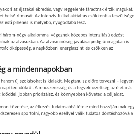
akori az éjszakai ébredés, vagy reggelente fáradtnak érzik magukat.
t belső ritmusát. Az intenzív fizikai aktivitás csökkenti a feszültsége
 az esti pihenés is mélyebb, nyugodtabb lesz.
eti három-négy alkalommal végeznek közepes intenzitású edzést
ztalnak az alvásukban. Az alvásminőség javulása pedig önmagában is
ntrációképesség, a napközbeni energiaszint, és csökken az
tség a mindennapokban
hanem új szokásokat is kialakít. Megtanulsz előre tervezni – legyen
a napi teendőkről. A rendszeresség és a fegyelmezettség az élet más
 időddel, jobban priorizálsz, és könnyebben követed a céljaidat.
omon követése, az étkezés tudatosabbá tétele mind hozzájárulnak eg
endszeresen sportolni, nagyobb eséllyel válik tudatos döntéshozóvá a