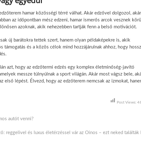
vagy egyedül
edzőterem hamar közösségi térré válhat. Akár edzővel dolgozol, akár
nabban az időpontban mész edzeni, hamar ismerős arcok vesznek körü
ülönösen azoknak, akik nehezebben tartják fenn a belső motivációt.
k új barátokra tettek szert, hanem olyan példaképekre is, akik
önös támogatás és a közös célok mind hozzájárulnak ahhoz, hogy hoss
dés.
lán azt, hogy az edzőtermi edzés egy komplex életminőség-javító
amelyek messze túlnyúlnak a sport világán. Akár most vágsz bele, ak
 az első lépést. Élvezd, hogy az edzőterem nemcsak az izmokat, han
Post Views:
4
mos autót venni?
: reggelivel és luxus életérzéssel vár az Oinos – ezt neked találták 