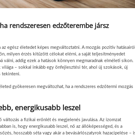
, ha rendszeresen edzőterembe jársz
 az egész életedet képes megváltoztatni. A mozgás pozitív hatásairó
n, milyen érzés kitűzött célokat elérni, a saját teljesítményedet
bá válni, addig ezek a hatások könnyen megmaradnak elméleti síkon.
lága – sokkal inkább egy önfejlesztési tér, ahol új szokások, új
 tekinteni.
 életed gyökeresen megváltozhat, ha a rendszeres edzőtermi mozgás
ttebb, energikusabb leszel
változás a fizikai erőnlét és megjelenés javulása. Az izomzat
bban is, hogy energikusabb leszel, nő az állóképességed, és a
sőzés, hosszabb séta vagy akár a bevásárlószatyrok hazacipelése – i