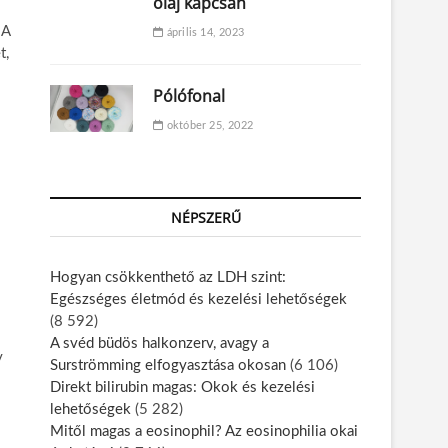
olaj kapcsán
 A
április 14, 2023
t,
Pólófonal
október 25, 2022
NÉPSZERŰ
Hogyan csökkenthető az LDH szint:
Egészséges életmód és kezelési lehetőségek
(8 592)
A svéd büdös halkonzerv, avagy a
y
Surströmming elfogyasztása okosan
(6 106)
Direkt bilirubin magas: Okok és kezelési
lehetőségek
(5 282)
Mitől magas a eosinophil? Az eosinophilia okai