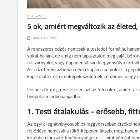
EGÉSZSÉG
5 ok, amiért megváltozik az életed
június 16, 2025
A rendszeres edzés nemcsak a testedet formálja, hanem
sokat hallani, de amíg nem tapasztalod meg saját bőrödö
túlszárnyalni, vagy épp mentálisan kiegyensúlyozottab
Az edzőterem azonban nem csupán a súlyok és a gépek vi
kapcsolatok és új énképek születnek…érdemes rá így is
De nézzük meg részletesen azt az 5 fő okot, amiért az
beépül a mindennapjaidba.
1. Testi átalakulás – erősebb, fi
Az egyik leglátványosabb és leggyorsabban érzékelhető 
fejlődése nemcsak a tükörképeden látszik meg, hanem a
korábban fárasztó tevékenységeket – mint például lépc