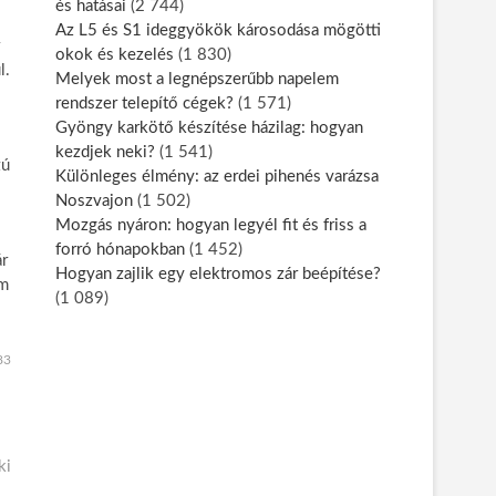
és hatásai
(2 744)
Az L5 és S1 ideggyökök károsodása mögötti
okok és kezelés
(1 830)
l.
Melyek most a legnépszerűbb napelem
rendszer telepítő cégek?
(1 571)
Gyöngy karkötő készítése házilag: hogyan
kezdjek neki?
(1 541)
zú
Különleges élmény: az erdei pihenés varázsa
Noszvajon
(1 502)
Mozgás nyáron: hogyan legyél fit és friss a
forró hónapokban
(1 452)
ár
Hogyan zajlik egy elektromos zár beépítése?
em
(1 089)
83
ki