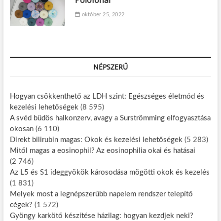
Pólófonal
október 25, 2022
NÉPSZERŰ
Hogyan csökkenthető az LDH szint: Egészséges életmód és
kezelési lehetőségek
(8 595)
A svéd büdös halkonzerv, avagy a Surströmming elfogyasztása
okosan
(6 110)
Direkt bilirubin magas: Okok és kezelési lehetőségek
(5 283)
Mitől magas a eosinophil? Az eosinophilia okai és hatásai
(2 746)
Az L5 és S1 ideggyökök károsodása mögötti okok és kezelés
(1 831)
Melyek most a legnépszerűbb napelem rendszer telepítő
cégek?
(1 572)
Gyöngy karkötő készítése házilag: hogyan kezdjek neki?