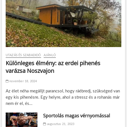
UTAZÁS ÉS SZABADIDŐ
AJÁNLÓ
Különleges élmény: az erdei pihenés
varázsa Noszvajon
november 18, 2024
Az élet néha megálljt parancsol, hogy ráébredj, szükséged van
egy kis pihenésre. Egy helyre, ahol a stressz és a rohanás már
nem ér el, és…
Sportolás magas vérnyomással
augusztus 21, 2023