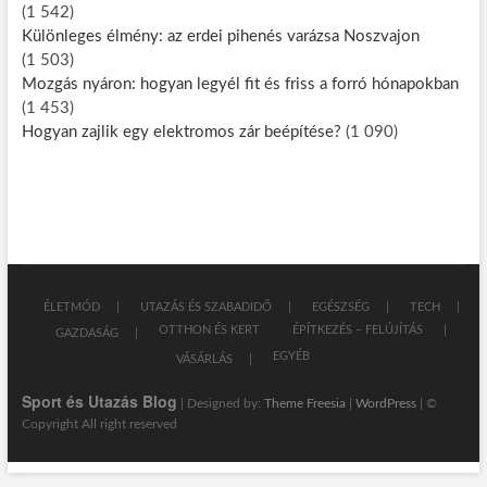
(1 542)
Különleges élmény: az erdei pihenés varázsa Noszvajon
(1 503)
Mozgás nyáron: hogyan legyél fit és friss a forró hónapokban
(1 453)
Hogyan zajlik egy elektromos zár beépítése?
(1 090)
ÉLETMÓD
UTAZÁS ÉS SZABADIDŐ
EGÉSZSÉG
TECH
OTTHON ÉS KERT
ÉPÍTKEZÉS – FELÚJÍTÁS
GAZDASÁG
EGYÉB
VÁSÁRLÁS
Sport és Utazás Blog
| Designed by:
Theme Freesia
|
WordPress
| ©
Copyright All right reserved