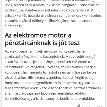
javul, hiszen ezek a modellek szinte hangtalanul suhannak az
utcákon, csökkentve a közlekedés okozta zajterhelést. A
zajcsökkentés hozzájárul a stressz szintjének csökkentéséhez,
valamint a városi élőhelyek állatvilágának zavartalanabb
életéhez is.
Az elektromos motor a
pénztárcánknak is jót tesz
Az elektromos járművek nemcsak környezeti, hanem
gazdasági előnyökkel is kecsegtetnek. A kevesebb mozgó
alkatrész és az olajcsere hiánya jelentősen csökkenti a
karbantartási költségeket. Továbbá, az elektromos energia,
különösen, ha megújuló forrásból származik, hosszú távon
olcsóbb a fosszilis üzemanyagokhoz képest. Végül pedig
fontosnak tartjuk megemlíteni azt is, miszerint ugyanazon
teljesítménnyel rendelkező e robogónak és benzines társának
a fenntarthatósága egy lapon sem említhető: előbbi
üzemeltetése ugyanis tizedannyiba kerül, mint az utóbbié.