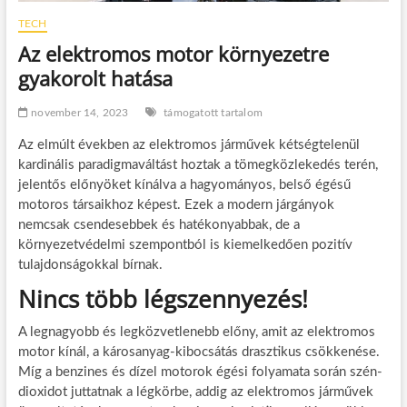
TECH
Az elektromos motor környezetre
gyakorolt hatása
november 14, 2023
támogatott tartalom
Az elmúlt években az elektromos járművek kétségtelenül
kardinális paradigmaváltást hoztak a tömegközlekedés terén,
jelentős előnyöket kínálva a hagyományos, belső égésű
motoros társaikhoz képest. Ezek a modern járgányok
nemcsak csendesebbek és hatékonyabbak, de a
környezetvédelmi szempontból is kiemelkedően pozitív
tulajdonságokkal bírnak.
Nincs több légszennyezés!
A legnagyobb és legközvetlenebb előny, amit az elektromos
motor kínál, a károsanyag-kibocsátás drasztikus csökkenése.
Míg a benzines és dízel motorok égési folyamata során szén-
dioxidot juttatnak a légkörbe, addig az elektromos járművek