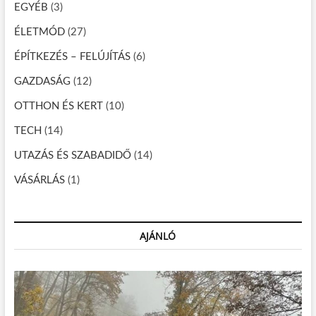
g
EGYÉB
(3)
á
ÉLETMÓD
(27)
c
ÉPÍTKEZÉS – FELÚJÍTÁS
(6)
i
GAZDASÁG
(12)
ó
OTTHON ÉS KERT
(10)
TECH
(14)
UTAZÁS ÉS SZABADIDŐ
(14)
VÁSÁRLÁS
(1)
AJÁNLÓ