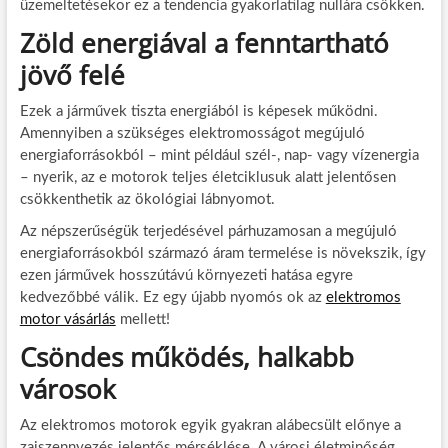
üzemeltetésekor ez a tendencia gyakorlatilag nullára csökken.
Zöld energiával a fenntartható
jövő felé
Ezek a járművek tiszta energiából is képesek működni.
Amennyiben a szükséges elektromosságot megújuló
energiaforrásokból – mint például szél-, nap- vagy vízenergia
– nyerik, az e motorok teljes életciklusuk alatt jelentősen
csökkenthetik az ökológiai lábnyomot.
Az népszerűségük terjedésével párhuzamosan a megújuló
energiaforrásokból származó áram termelése is növekszik, így
ezen járművek hosszútávú környezeti hatása egyre
kedvezőbbé válik. Ez egy újabb nyomós ok az
elektromos
motor vásárlás
mellett!
Csöndes működés, halkabb
városok
Az elektromos motorok egyik gyakran alábecsült előnye a
zajszennyezés jelentős mérséklése. A városi életminőség