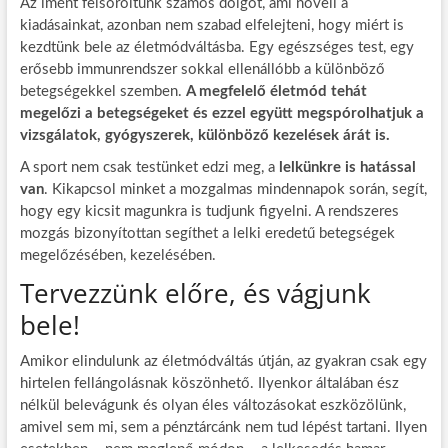
Az imént felsoroltunk számos dolgot, ami növeli a
kiadásainkat, azonban nem szabad elfelejteni, hogy miért is
kezdtünk bele az életmódváltásba. Egy egészséges test, egy
erősebb immunrendszer sokkal ellenállóbb a különböző
betegségekkel szemben.
A megfelelő életmód tehát
megelőzi a betegségeket és ezzel együtt megspórolhatjuk a
vizsgálatok, gyógyszerek, különböző kezelések árát is.
A sport nem csak testünket edzi meg, a
lelkünkre is hatással
van
. Kikapcsol minket a mozgalmas mindennapok során, segít,
hogy egy kicsit magunkra is tudjunk figyelni. A rendszeres
mozgás bizonyítottan segíthet a lelki eredetű betegségek
megelőzésében, kezelésében.
Tervezzünk előre, és vágjunk
bele!
Amikor elindulunk az életmódváltás útján, az gyakran csak egy
hirtelen fellángolásnak köszönhető. Ilyenkor általában ész
nélkül belevágunk és olyan éles változásokat eszközölünk,
amivel sem mi, sem a pénztárcánk nem tud lépést tartani. Ilyen