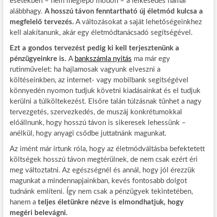
esetekben – nem meglepő módon – a lelkesedés hamar
alábbhagy.
A hosszú távon fenntartható új életmód kulcsa a
megfelelő tervezés.
A változásokat a saját lehetőségeinkhez
kell alakítanunk, akár egy életmódtanácsadó segítségével.
Ezt a gondos tervezést pedig ki kell terjesztenünk a
pénzügyeinkre is.
A
bankszámla nyitás
ma már egy
rutinművelet: ha hajlamosak vagyunk elveszni a
költéseinkben, az internet- vagy mobilbank segítségével
könnyedén nyomon tudjuk követni kiadásainkat és el tudjuk
kerülni a túlköltekezést. Elsőre talán túlzásnak tűnhet a nagy
tervezgetés, szervezkedés, de muszáj konkrétumokkal
előállnunk, hogy hosszú távon is sikeresek lehessünk –
anélkül, hogy anyagi csődbe juttatnánk magunkat.
Az imént már írtunk róla, hogy az életmódváltásba befektetett
költségek hosszú távon megtérülnek, de nem csak ezért éri
meg változtatni. Az egészségnél és annál, hogy jól érezzük
magunkat a mindennapjainkban, kevés fontosabb dolgot
tudnánk említeni. Így nem csak a pénzügyek tekintetében,
hanem a
teljes életünkre nézve is elmondhatjuk, hogy
megéri belevágni.