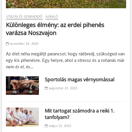
UTAZÁS ÉS SZABADIDŐ
AJÁNLÓ
Különleges élmény: az erdei pihenés
varázsa Noszvajon
november 18, 2024
Az élet néha megálljt parancsol, hogy ráébredj, szükséged van
egy kis pihenésre. Egy helyre, ahol a stressz és a rohanás már
nem ér el, és…
Sportolás magas vérnyomással
augusztus 21, 2023
Mit tartogat számodra a reiki 1.
tanfolyam?
május 13, 2023