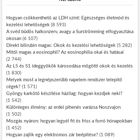
Hogyan csökkenthető az LDH szint: Egészséges életmód és
kezelési lehetőségek
(8 593)
A svéd büdös halkonzerv, avagy a Surströmming elfogyasztása
okosan
(6 107)
Direkt bilirubin magas: Okok és kezelési lehetőségek
(5 282)
Mitől magas a eosinophil? Az eosinophilia okai és hatásai
(2 744)
Az L5 és S1 ideggyökök károsodása mögötti okok és kezelés
(1 830)
Melyek most a legnépszerűbb napelem rendszer telepítő
cégek?
(1 571)
Gyöngy karkötő készítése házilag: hogyan kezdjek neki?
(1 542)
Különleges élmény: az erdei pihenés varázsa Noszvajon
(1 502)
Mozgás nyáron: hogyan legyél fit és friss a forró hónapokban
(1 452)
Hogyan zajlik egy elektromos zár beépítése?
(1 089)