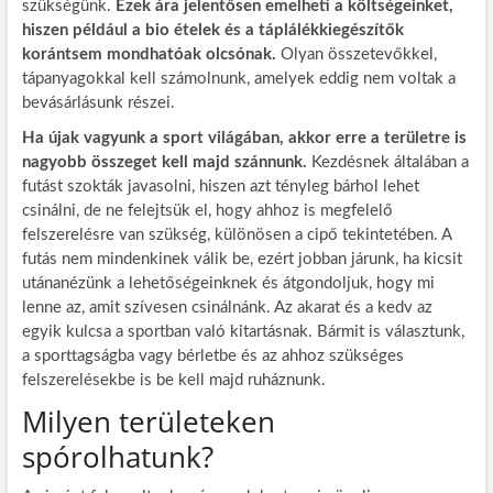
szükségünk.
Ezek ára jelentősen emelheti a költségeinket,
hiszen például a bio ételek és a táplálékkiegészítők
korántsem mondhatóak olcsónak.
Olyan összetevőkkel,
tápanyagokkal kell számolnunk, amelyek eddig nem voltak a
bevásárlásunk részei.
Ha újak vagyunk a sport világában, akkor erre a területre is
nagyobb összeget kell majd szánnunk.
Kezdésnek általában a
futást szokták javasolni, hiszen azt tényleg bárhol lehet
csinálni, de ne felejtsük el, hogy ahhoz is megfelelő
felszerelésre van szükség, különösen a cipő tekintetében. A
futás nem mindenkinek válik be, ezért jobban járunk, ha kicsit
utánanézünk a lehetőségeinknek és átgondoljuk, hogy mi
lenne az, amit szívesen csinálnánk. Az akarat és a kedv az
egyik kulcsa a sportban való kitartásnak. Bármit is választunk,
a sporttagságba vagy bérletbe és az ahhoz szükséges
felszerelésekbe is be kell majd ruháznunk.
Milyen területeken
spórolhatunk?