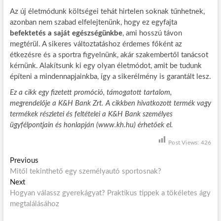
Az új életmódunk költségei tehát hirtelen soknak tűnhetnek,
azonban nem szabad elfelejtenünk, hogy ez egyfajta
befektetés a saját egészségünkbe
, ami hosszú távon
megtérül. A sikeres változtatáshoz érdemes főként az
étkezésre és a sportra figyelnünk, akár szakembertől tanácsot
kérnünk. Alakítsunk ki egy olyan életmódot, amit be tudunk
építeni a mindennapjainkba, így a sikerélmény is garantált lesz.
Ez a cikk egy fizetett promóció, támogatott tartalom,
megrendelője a K&H Bank Zrt. A cikkben hivatkozott termék vagy
termékek részletei és feltételei a K&H Bank személyes
ügyfélpontjain és honlapján (www.kh.hu) érhetőek el.
Post Views:
426
B
Previous
P
Mitől tekinthető egy személyautó sportosnak?
r
e
Next
N
e
j
Hogyan válassz gyerekágyat? Praktikus tippek a tökéletes ágy
e
v
megtalálásához
x
i
e
t
o