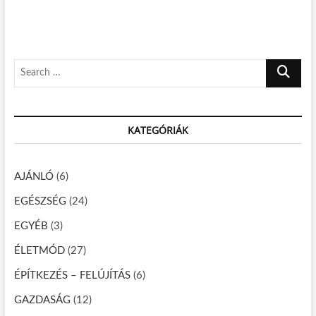
g
p
u
o
s
y
s
p
z
t
o
S
é
:
s
e
t
s
a
:
n
r
KATEGÓRIÁK
c
a
h
v
…
AJÁNLÓ
(6)
i
EGÉSZSÉG
(24)
g
á
EGYÉB
(3)
c
ÉLETMÓD
(27)
i
ÉPÍTKEZÉS – FELÚJÍTÁS
(6)
ó
GAZDASÁG
(12)