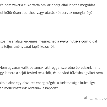
és nem zavar a cukortartalom, az energiaital lehet a megoldás.
ed, különösen sporthoz vagy utazás közben, az energia rágó
datos használata, érdemes megnézned a
www.nutri-a.com
oldal
z a teljesítménybarát táplálkozásról.
Nem ugyanaz válik be annak, aki reggel szeretne ébredezni, mint
gy ismerd a saját tested reakcióit, és ne vidd túlzásba egyiket sem.
alt, akár egy diszkrét energiarágót, a tudatosság a kulcs. Így
len mellékhatások rontanák a napodat.
Post Views:
5