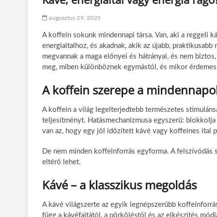
augusztus 29, 2025
A koffein sokunk mindennapi társa. Van, aki a reggeli k
energiaitalhoz, és akadnak, akik az újabb, praktikusab
megvannak a maga előnyei és hátrányai, és nem biztos
meg, miben különböznek egymástól, és mikor érdemes 
A koffein szerepe a mindennap
A koffein a világ legelterjedtebb természetes stimuláns
teljesítményt. Hatásmechanizmusa egyszerű: blokkolja a
van az, hogy egy jól időzített kávé vagy koffeines ital p
De nem minden koffeinforrás egyforma. A felszívódás se
eltérő lehet.
Kávé – a klasszikus megoldás
A kávé világszerte az egyik legnépszerűbb koffeinforrá
függ a kávéfajtától, a pörköléstől és az elkészítés mód