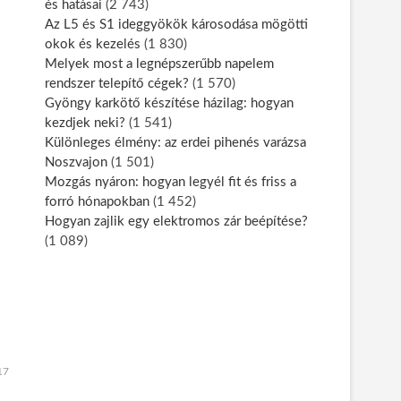
és hatásai
(2 743)
Az L5 és S1 ideggyökök károsodása mögötti
okok és kezelés
(1 830)
Melyek most a legnépszerűbb napelem
rendszer telepítő cégek?
(1 570)
Gyöngy karkötő készítése házilag: hogyan
kezdjek neki?
(1 541)
Különleges élmény: az erdei pihenés varázsa
Noszvajon
(1 501)
Mozgás nyáron: hogyan legyél fit és friss a
forró hónapokban
(1 452)
Hogyan zajlik egy elektromos zár beépítése?
(1 089)
17