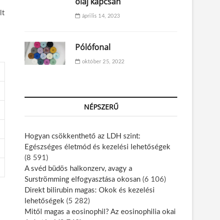
olaj kapcsán
lt
április 14, 2023
Pólófonal
október 25, 2022
NÉPSZERŰ
Hogyan csökkenthető az LDH szint:
Egészséges életmód és kezelési lehetőségek
(8 591)
A svéd büdös halkonzerv, avagy a
Surströmming elfogyasztása okosan
(6 106)
Direkt bilirubin magas: Okok és kezelési
lehetőségek
(5 282)
Mitől magas a eosinophil? Az eosinophilia okai