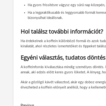
Ha gyors frissítésre vágysz egy sűrű nap közepén, 
Ha a legpraktikusabb és leggyorsabb formát keres
bizonyulhat ideálisnak.
Hol találsz további információt?
Ha érdekelnek a koffein különböző formái és azok tu
kínálatát, ahol részletes ismertetőket és tippeket találs
Egyéni választás, tudatos döntés
A koffeinforrás kiválasztása mindig személyes döntés. 
annak, aki edzés előtt keres gyors löketet. A lényeg, ho
Akár a gőzölgő kávét választod, akár egy doboz energiait
élvezheted a koffein előnyeit anélkül, hogy a kellemet
Previous
P