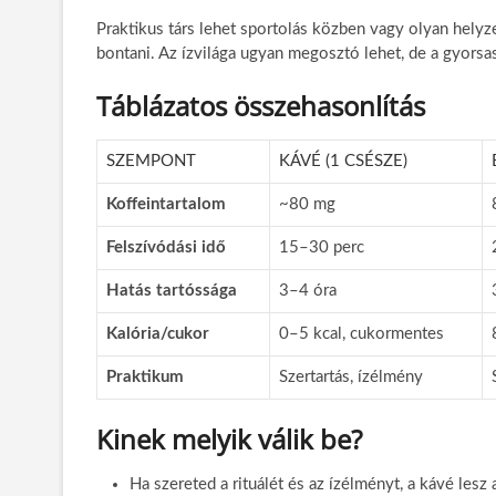
Praktikus társ lehet sportolás közben vagy olyan helyz
bontani. Az ízvilága ugyan megosztó lehet, de a gyorsas
Táblázatos összehasonlítás
SZEMPONT
KÁVÉ (1 CSÉSZE)
Koffeintartalom
~80 mg
Felszívódási idő
15–30 perc
Hatás tartóssága
3–4 óra
Kalória/cukor
0–5 kcal, cukormentes
Praktikum
Szertartás, ízélmény
Kinek melyik válik be?
Ha szereted a rituálét és az ízélményt, a kávé lesz