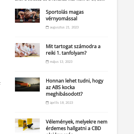
Sportolás magas
vérnyomással
augusztus 21, 2023
Mit tartogat számodra a
reiki 1. tanfolyam?
május 13, 2023
Honnan lehet tudni, hogy
z
az ABS kocka
meghibásodott?
április 18, 2023
Vélemények, melyekre nem
érdemes hallgatni a CBD