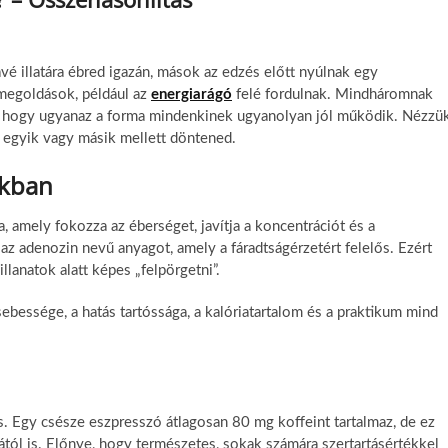
ávé illatára ébred igazán, mások az edzés előtt nyúlnak egy
b megoldások, például az
energiarágó
felé fordulnak. Mindháromnak
, hogy ugyanaz a forma mindenkinek ugyanolyan jól működik. Nézzü
egyik vagy másik mellett döntened.
okban
a, amely fokozza az éberséget, javítja a koncentrációt és a
z adenozin nevű anyagot, amely a fáradtságérzetért felelős. Ezért
illanatok alatt képes „felpörgetni”.
bessége, a hatás tartóssága, a kalóriatartalom és a praktikum mind
s. Egy csésze eszpresszó átlagosan 80 mg koffeint tartalmaz, de ez
jától is. Előnye, hogy természetes, sokak számára szertartásértékkel