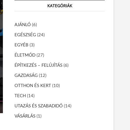
r
KATEGÓRIÁK
c
h
…
AJÁNLÓ
(6)
EGÉSZSÉG
(24)
EGYÉB
(3)
ÉLETMÓD
(27)
ÉPÍTKEZÉS – FELÚJÍTÁS
(6)
GAZDASÁG
(12)
OTTHON ÉS KERT
(10)
TECH
(14)
UTAZÁS ÉS SZABADIDŐ
(14)
VÁSÁRLÁS
(1)