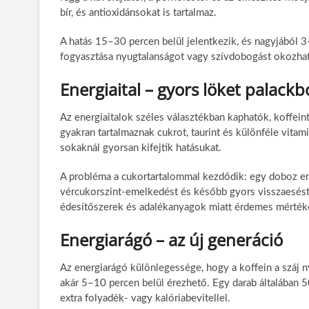
bír, és antioxidánsokat is tartalmaz.
A hatás 15–30 percen belül jelentkezik, és nagyjából 3–
fogyasztása nyugtalanságot vagy szívdobogást okozhat
Energiaital – gyors löket palackb
Az energiaitalok széles választékban kaphatók, koffei
gyakran tartalmaznak cukrot, taurint és különféle vit
sokaknál gyorsan kifejtik hatásukat.
A probléma a cukortartalommal kezdődik: egy doboz ene
vércukorszint-emelkedést és később gyors visszaesést
édesítőszerek és adalékanyagok miatt érdemes mértéket
Energiarágó – az új generáció
Az energiarágó különlegessége, hogy a koffein a száj ny
akár 5–10 percen belül érezhető. Egy darab általában 
extra folyadék- vagy kalóriabevitellel.