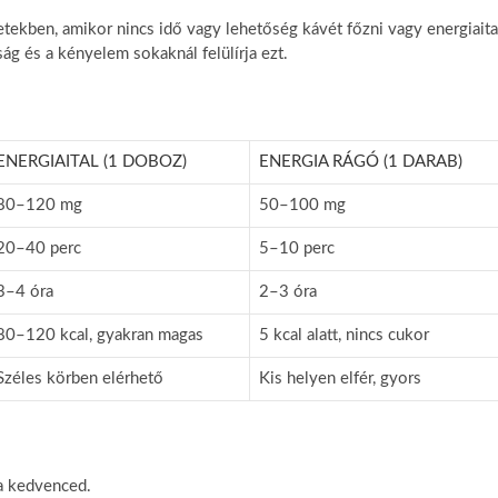
etekben, amikor nincs idő vagy lehetőség kávét főzni vagy energiaita
ág és a kényelem sokaknál felülírja ezt.
ENERGIAITAL (1 DOBOZ)
ENERGIA RÁGÓ (1 DARAB)
80–120 mg
50–100 mg
20–40 perc
5–10 perc
3–4 óra
2–3 óra
80–120 kcal, gyakran magas
5 kcal alatt, nincs cukor
Széles körben elérhető
Kis helyen elfér, gyors
 a kedvenced.