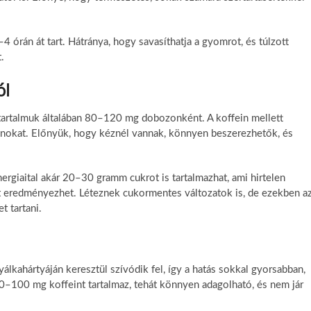
4 órán át tart. Hátránya, hogy savasíthatja a gyomrot, és túlzott
.
ól
ntartalmuk általában 80–120 mg dobozonként. A koffein mellett
aminokat. Előnyük, hogy kéznél vannak, könnyen beszerezhetők, és
rgiaital akár 20–30 gramm cukrot is tartalmazhat, ami hirtelen
 eredményezhet. Léteznek cukormentes változatok is, de ezekben a
 tartani.
álkahártyáján keresztül szívódik fel, így a hatás sokkal gyorsabban,
50–100 mg koffeint tartalmaz, tehát könnyen adagolható, és nem jár