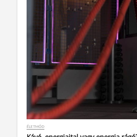
ÉLETMÓD
Kávé, energiaital vagy energia rágó