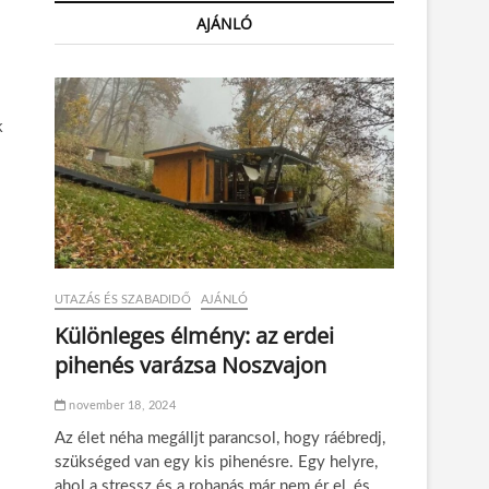
AJÁNLÓ
k
UTAZÁS ÉS SZABADIDŐ
AJÁNLÓ
Különleges élmény: az erdei
pihenés varázsa Noszvajon
november 18, 2024
Az élet néha megálljt parancsol, hogy ráébredj,
szükséged van egy kis pihenésre. Egy helyre,
ahol a stressz és a rohanás már nem ér el, és…