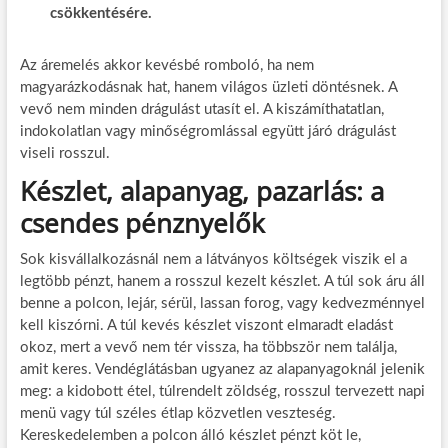
csökkentésére.
Az áremelés akkor kevésbé romboló, ha nem
magyarázkodásnak hat, hanem világos üzleti döntésnek. A
vevő nem minden drágulást utasít el. A kiszámíthatatlan,
indokolatlan vagy minőségromlással együtt járó drágulást
viseli rosszul.
Készlet, alapanyag, pazarlás: a
csendes pénznyelők
Sok kisvállalkozásnál nem a látványos költségek viszik el a
legtöbb pénzt, hanem a rosszul kezelt készlet. A túl sok áru áll
benne a polcon, lejár, sérül, lassan forog, vagy kedvezménnyel
kell kiszórni. A túl kevés készlet viszont elmaradt eladást
okoz, mert a vevő nem tér vissza, ha többször nem találja,
amit keres. Vendéglátásban ugyanez az alapanyagoknál jelenik
meg: a kidobott étel, túlrendelt zöldség, rosszul tervezett napi
menü vagy túl széles étlap közvetlen veszteség.
Kereskedelemben a polcon álló készlet pénzt köt le,