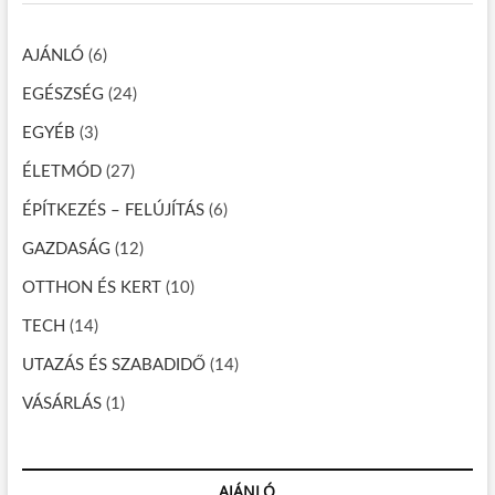
v
h
…
i
AJÁNLÓ
(6)
g
EGÉSZSÉG
(24)
á
EGYÉB
(3)
c
ÉLETMÓD
(27)
i
ÉPÍTKEZÉS – FELÚJÍTÁS
(6)
ó
GAZDASÁG
(12)
OTTHON ÉS KERT
(10)
TECH
(14)
UTAZÁS ÉS SZABADIDŐ
(14)
VÁSÁRLÁS
(1)
AJÁNLÓ