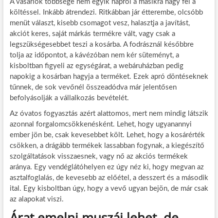
A vásárlók többsége nem egyik napról a másikra hagy fel a
költéssel. Inkább átrendezi. Ritkábban jár étterembe, olcsóbb
menüt választ, kisebb csomagot vesz, halasztja a javítást,
akciót keres, saját márkás termékre vált, vagy csak a
legszükségesebbet teszi a kosárba. A fodrásznál későbbre
tolja az időpontot, a kávézóban nem kér süteményt, a
kisboltban figyeli az egységárat, a webáruházban pedig
napokig a kosárban hagyja a terméket. Ezek apró döntéseknek
tűnnek, de sok vevőnél összeadódva már jelentősen
befolyásolják a vállalkozás bevételét.
Az óvatos fogyasztás azért alattomos, mert nem mindig látszik
azonnal forgalomcsökkenésként. Lehet, hogy ugyanannyi
ember jön be, csak kevesebbet költ. Lehet, hogy a kosárérték
csökken, a drágább termékek lassabban fogynak, a kiegészítő
szolgáltatások visszaesnek, vagy nő az akciós termékek
aránya. Egy vendéglátóhelyen ez úgy néz ki, hogy megvan az
asztalfoglalás, de kevesebb az előétel, a desszert és a második
ital. Egy kisboltban úgy, hogy a vevő ugyan bejön, de már csak
az alapokat viszi.
Árat emelni muszáj lehet, de