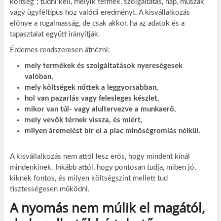
költség”; tudni kell, melyik termék, szolgáltatás, nap, műszak
vagy ügyféltípus hoz valódi eredményt. A kisvállalkozás
előnye a rugalmasság, de csak akkor, ha az adatok és a
tapasztalat együtt irányítják.
Érdemes rendszeresen átnézni:
mely termékek és szolgáltatások nyereségesek
valóban,
mely költségek nőttek a leggyorsabban,
hol van pazarlás vagy felesleges készlet,
mikor van túl- vagy alultervezve a munkaerő,
mely vevők térnek vissza, és miért,
milyen áremelést bír el a piac minőségromlás nélkül.
A kisvállalkozás nem attól lesz erős, hogy mindent kínál
mindenkinek. Inkább attól, hogy pontosan tudja, miben jó,
kiknek fontos, és milyen költségszint mellett tud
tisztességesen működni.
A nyomás nem múlik el magától,