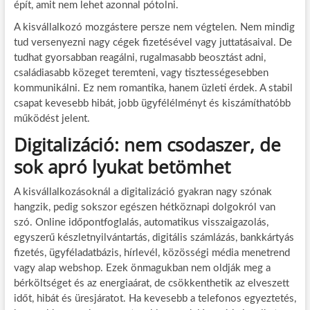
épít, amit nem lehet azonnal pótolni.
A kisvállalkozó mozgástere persze nem végtelen. Nem mindig
tud versenyezni nagy cégek fizetésével vagy juttatásaival. De
tudhat gyorsabban reagálni, rugalmasabb beosztást adni,
családiasabb közeget teremteni, vagy tisztességesebben
kommunikálni. Ez nem romantika, hanem üzleti érdek. A stabil
csapat kevesebb hibát, jobb ügyfélélményt és kiszámíthatóbb
működést jelent.
Digitalizáció: nem csodaszer, de
sok apró lyukat betömhet
A kisvállalkozásoknál a digitalizáció gyakran nagy szónak
hangzik, pedig sokszor egészen hétköznapi dolgokról van
szó. Online időpontfoglalás, automatikus visszaigazolás,
egyszerű készletnyilvántartás, digitális számlázás, bankkártyás
fizetés, ügyféladatbázis, hírlevél, közösségi média menetrend
vagy alap webshop. Ezek önmagukban nem oldják meg a
bérköltséget és az energiaárat, de csökkenthetik az elveszett
időt, hibát és üresjáratot. Ha kevesebb a telefonos egyeztetés,