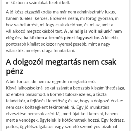
miközben a számlákat fizetni kell.
A jó készletgazdálkodás ma már nem adminisztratív luxus,
hanem túlélési kérdés. Érdemes nézni, mi forog gyorsan, mi
hoz valódi árrést, mi fogy csak akcióban, és mi az, amit a
vállalkozó megszokásból tart.
A „mindig is volt nálunk” nem
elég érv, ha közben a termék pénzt fagyaszt be.
A kisebb,
pontosabb kínálat sokszor nyereségesebb, mint a nagy
választék, amelyet drága fenntartani.
A dolgozói megtartás nem csak
pénz
A bér fontos, de nem az egyetlen megtartó erő.
Kisvállalkozásoknál sokat számít a beosztás kiszámíthatósága,
az emberi bánásmód, a korrekt túlórakezelés, a tiszta
feladatkör, a fejlődési lehetőség és az, hogy a dolgozó érzi-e:
nem csak költségként tekintenek rá. Egy jó munkatárs
elvesztése nemcsak azért fáj, mert újat kell keresni, hanem
mert a vendégek, ügyfelek is kötődhetnek hozzá. Egy fodrász,
pultos, ügyfélszolgálatos vagy szerelő személyes bizalmat