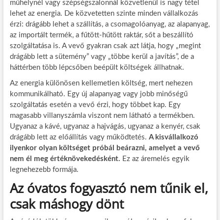
műhelynél vagy szépségszalonnál közvetlenül is nagy tétel
lehet az energia. De közvetetten szinte minden vállalkozás
érzi: drágább lehet a szállítás, a csomagolóanyag, az alapanyag,
az importált termék, a fűtött-hűtött raktár, sőt a beszállító
szolgáltatása is. A vevő gyakran csak azt látja, hogy „megint
drágább lett a sütemény” vagy „többe kerül a javítás”, de a
háttérben több lépcsőben beépült költségek állhatnak.
Az energia különösen kellemetlen költség, mert nehezen
kommunikálható. Egy új alapanyag vagy jobb minőségű
szolgáltatás esetén a vevő érzi, hogy többet kap. Egy
magasabb villanyszámla viszont nem látható a termékben.
Ugyanaz a kávé, ugyanaz a hajvágás, ugyanaz a kenyér, csak
drágább lett az előállítás vagy működtetés.
A kisvállalkozó
ilyenkor olyan költséget próbál beárazni, amelyet a vevő
nem él meg értéknövekedésként.
Ez az áremelés egyik
legnehezebb formája.
Az óvatos fogyasztó nem tűnik el,
csak máshogy dönt