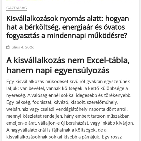
GAZDASÁG
Kisvállalkozások nyomás alatt: hogyan
hat a bérköltség, energiaár és óvatos
fogyasztás a mindennapi működésre?
július 4, 2026
A kisvállalkozás nem Excel-tábla,
hanem napi egyensúlyozás
Egy kisvállalkozás működését kívülről gyakran egyszerűnek
látjuk: van bevétel, vannak költségek, a kettő különbsége a
nyereség. A valóság ennél sokkal idegesebb és törékenyebb.
Egy pékség, fodrászat, kávézó, kisbolt, szerelőműhely,
webáruház vagy családi vendéglátóhely naponta dönt arról,
mennyi készletet rendeljen, hány embert tartson műszakban,
emeljen-e árat, vállaljon-e új beruházást, vagy inkább kivárjon.
A nagyvállalatoknál is fájhatnak a költségek, de a
kisvállalkozásoknak sokkal kisebb a párnájuk. Egy rossz