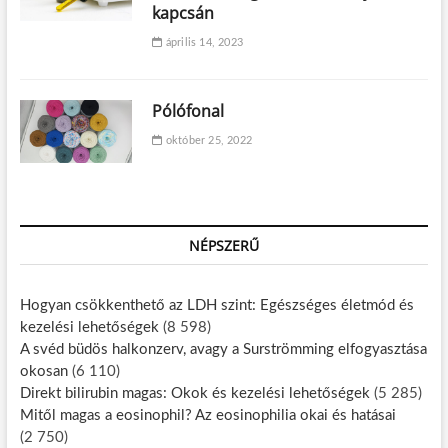
kapcsán
április 14, 2023
Pólófonal
október 25, 2022
NÉPSZERŰ
Hogyan csökkenthető az LDH szint: Egészséges életmód és
kezelési lehetőségek
(8 598)
A svéd büdös halkonzerv, avagy a Surströmming elfogyasztása
okosan
(6 110)
Direkt bilirubin magas: Okok és kezelési lehetőségek
(5 285)
Mitől magas a eosinophil? Az eosinophilia okai és hatásai
(2 750)