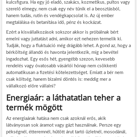
kulcsfigura. Ha egy jó eladó, szakács, kozmetikus, pultos vagy
szerelő elmegy, nem csak egy név tűnik el a beosztásból,
hanem tudás, rutin és vendégkapcsolat is. Az új ember
megtalálása és betanítása idő, pénz és kockázat.
Ezért a kisvállalkozások sokszor akkor is próbálnak bért
emelni vagy juttatást adni, amikor ezt nehezen termelik ki.
Tudják, hogy a fluktuáció még drágább lehet. A gond az, hogy a
bérköltség állandó és havonta jelentkezik, míg a bevétel
ingadozhat. Egy esős hét, gyengébb szezon, kevesebb
rendelés vagy óvatosabb vásárlói hónap nem csökkenti
automatikusan a fizetési kötelezettséget. Emiatt a bér nem
csak költség, hanem bizalmi döntés is: meddig mer a
vállalkozó előre vállalni?
Energiaár: a láthatatlan teher a
termék mögött
Az energiaárak hatása nem csak azoknál erős, akik
látványosan sok áramot vagy gázt használnak. Persze egy
pékségnél, étteremnél, hűtött árut tartó üzletnél, mosodánál,