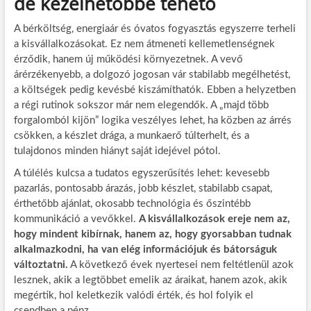
de kezelhetőbbé tehető
A bérköltség, energiaár és óvatos fogyasztás egyszerre terheli
a kisvállalkozásokat. Ez nem átmeneti kellemetlenségnek
érződik, hanem új működési környezetnek. A vevő
árérzékenyebb, a dolgozó jogosan vár stabilabb megélhetést,
a költségek pedig kevésbé kiszámíthatók. Ebben a helyzetben
a régi rutinok sokszor már nem elegendők. A „majd több
forgalomból kijön” logika veszélyes lehet, ha közben az árrés
csökken, a készlet drága, a munkaerő túlterhelt, és a
tulajdonos minden hiányt saját idejével pótol.
A túlélés kulcsa a tudatos egyszerűsítés lehet: kevesebb
pazarlás, pontosabb árazás, jobb készlet, stabilabb csapat,
érthetőbb ajánlat, okosabb technológia és őszintébb
kommunikáció a vevőkkel.
A kisvállalkozások ereje nem az,
hogy mindent kibírnak, hanem az, hogy gyorsabban tudnak
alkalmazkodni, ha van elég információjuk és bátorságuk
változtatni.
A következő évek nyertesei nem feltétlenül azok
lesznek, akik a legtöbbet emelik az áraikat, hanem azok, akik
megértik, hol keletkezik valódi érték, és hol folyik el
csendben a pénz.