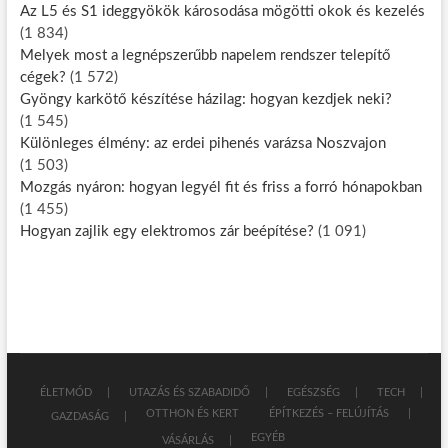
Az L5 és S1 ideggyökök károsodása mögötti okok és kezelés
(1 834)
Melyek most a legnépszerűbb napelem rendszer telepítő
cégek?
(1 572)
Gyöngy karkötő készítése házilag: hogyan kezdjek neki?
(1 545)
Különleges élmény: az erdei pihenés varázsa Noszvajon
(1 503)
Mozgás nyáron: hogyan legyél fit és friss a forró hónapokban
(1 455)
Hogyan zajlik egy elektromos zár beépítése?
(1 091)
ÉLETMÓD
UTAZÁS ÉS SZABADIDŐ
EGÉSZSÉG
TECH
OTTHON ÉS KERT
ÉPÍTKEZÉS – FELÚJÍTÁS
GAZDASÁG
EGYÉB
VÁSÁRLÁS