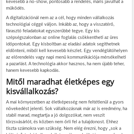
kevesebb a no-show, pontosabb a rendelés, máris javulhat a
működés.
A digitalizációnál nem az a cél, hogy minden vállalkozás
technológiai céggé váljon. Inkább az, hogy a visszatérő,
fárasztó feladatokat egyszerűbbé tegye. Egy kis
szépségszalonban az online foglalás csökkentheti az üres
időpontokat. Egy kisboltban az eladási adatok segíthetnek
eldönteni, miből kell kevesebb készlet. Egy vendéglátóhelyen
az előrendelés vagy napi menü kommunikációja mérsékelheti
a pazarlást. A technológia akkor hasznos, ha nem újabb teher,
hanem kevesebb kapkodás.
Mitől maradhat életképes egy
kisvállalkozás?
A mai környezetben az életképesség nem feltétlenül a gyors
növekedést jelenti. Sok vállalkozásnak már az is eredmény, ha
stabil marad, megtartja a jó dolgozókat, nem veszít
törzsvásárlót, és közben nem őrli fel a tulajdonost. Ehhez
tiszta számokra van szükség. Nem elég érezni, hogy „sok a