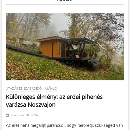
UTAZÁS ÉS SZABADIDŐ
AJÁNLÓ
Különleges élmény: az erdei pihenés
varázsa Noszvajon
november 18, 2024
Az élet néha megálljt parancsol, hogy ráébredj, szükséged van