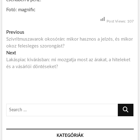
Fotó: magnific
Post Views:
107
B
Previous
P
Szívritmuszavarok okosórán: mikor hasznos a jelzés, és mikor
r
e
okoz felesleges szorongást?
e
j
Next
N
v
Lakáspiac kivárásban: mi mozgatja most az árakat, a hiteleket
e
i
e
és a vásárlói döntéseket?
x
o
g
t
u
p
s
y
o
p
z
s
o
é
t
s
S
:
t
s
e
:
n
a
r
a
KATEGÓRIÁK
c