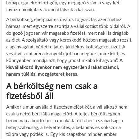
hónap, egy elromlott gép, egy megugró számla vagy két
távozó munkatárs azonnal látszik a kasszán.
A bérköltség, energiaár és óvatos fogyasztás azért nehéz
hármas, mert egyszerre szorítja a vállalkozást több oldalról. A
dolgozó jogosan vár magasabb fizetést, mert neki is drágább
az élet. A szolgáltató vagy kereskedő közben magasabb rezsit,
alapanyagárat, bérleti díjat és járulékos költségeket fizet. A
vevő viszont árérzékenyebb, jobban megnézi, mire költ, és
könnyebben mondja azt, hogy „most inkább kihagyom”.
A
kisvállalkozó ilyenkor nem egyszerűen árakat számol,
hanem túlélési mozgásteret keres.
A bérköltség nem csak a
fizetésből áll
Amikor a munkavállaló fizetésemelést kér, a vállalkozó nem
csak a nettó bért látja maga előtt. A teljes bérköltségben
benne van a bruttó bér, a munkáltatói teher, a szabadság, a
betegszabadság, a helyettesítés, a betanítás és sokszor a
túlóra vagy pótlék is. Egy kis csapatban minden ember