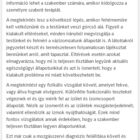
információ lehet a szakember számára, amikor kidolgozza a
személyre szabott terápiát.
A megtekintés lesz a következő lépés, amikor fehérneműre
kell vetkőznünk és a testünket veszi górcső alá. Figyeli a
kialakult eltéréseket, minden irányból megvizsgálja a
testünket és felméri a vázizomzatunk állapotát is. A látottakról
jegyzetet készít és természetesen folyamatosan tájékoztat
bennünket arról, amit tapasztal. Eltérések esetén azokat
elmagyarázza, hogy mi is teljesen tisztában legyünk aktuális
egészségügyi állapotunkkal és azt is ismerteti, hogy a
kialakult probléma mi miatt következhetett be.
A megtekintést egy fizikális vizsgálat követi, amelyet fekve,
vagy állva fognak elvégezni. Különféle funkcionális teszteket
végeznek el és így mérik fel az ízület és izomcsoport
állapotát. Nézik az izomerőt és az ízületek mozgásterjedelmét,
valamint ellenőrzik az izmok nyújthatóságát. Ezek mind
fontos vizsgálatok annak érdekében, hogy a szakember
teljesen tisztában legyen állapotunkkal.
Ezt már csak a mozgásszervi diagnózis felállítása követi és