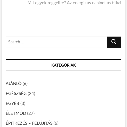
i
Mit egyek reggelire? Az energikus napindítás titkai
e
e
o
x
g
u
t
s
p
y
p
o
z
o
s
S
é
s
t
e
t
:
s
a
:
n
r
KATEGÓRIÁK
c
a
h
v
…
AJÁNLÓ
(6)
i
EGÉSZSÉG
(24)
g
á
EGYÉB
(3)
c
ÉLETMÓD
(27)
i
ÉPÍTKEZÉS – FELÚJÍTÁS
(6)