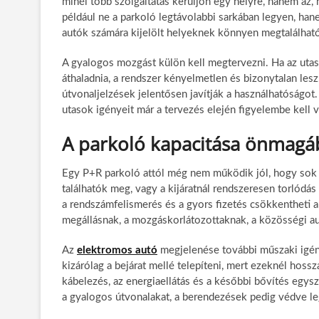
minél több szolgáltatás kerüljön egy helyre, hanem az
például ne a parkoló legtávolabbi sarkában legyen, ha
autók számára kijelölt helyeknek könnyen megtalálható
A gyalogos mozgást külön kell megtervezni. Ha az utas
áthaladnia, a rendszer kényelmetlen és bizonytalan lesz
útvonaljelzések jelentősen javítják a használhatóságo
utasok igényeit már a tervezés elején figyelembe kell 
A parkoló kapacitása önmagá
Egy P+R parkoló attól még nem működik jól, hogy sok f
találhatók meg, vagy a kijáratnál rendszeresen torlódás a
a rendszámfelismerés és a gyors fizetés csökkentheti a
megállásnak, a mozgáskorlátozottaknak, a közösségi au
Az
elektromos autó
megjelenése további műszaki igény
kizárólag a bejárat mellé telepíteni, mert ezeknél hossza
kábelezés, az energiaellátás és a későbbi bővítés egys
a gyalogos útvonalakat, a berendezések pedig védve le