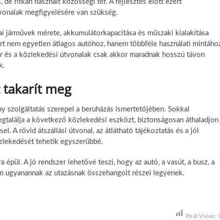
 de ritkán használt közösségi tér. A fejlesztés előtt ezért
tvonalak megfigyelésére van szükség.
ai járművek mérete, akkumulátorkapacitása és műszaki kialakítása
ért nem egyetlen átlagos autóhoz, hanem többféle használati mintáho
szer és a közlekedési útvonalak csak akkor maradnak hosszú távon
k.
 takarít meg
y szolgáltatás szerepel a beruházás ismertetőjében. Sokkal
gtalálja a következő közlekedési eszközt, biztonságosan áthaladjon
l. A rövid átszállási útvonal, az átlátható tájékoztatás és a jól
zlekedését tehetik egyszerűbbé.
épül. A jó rendszer lehetővé teszi, hogy az autó, a vasút, a busz, a
em ugyanannak az utazásnak összehangolt részei legyenek.
Post Views: