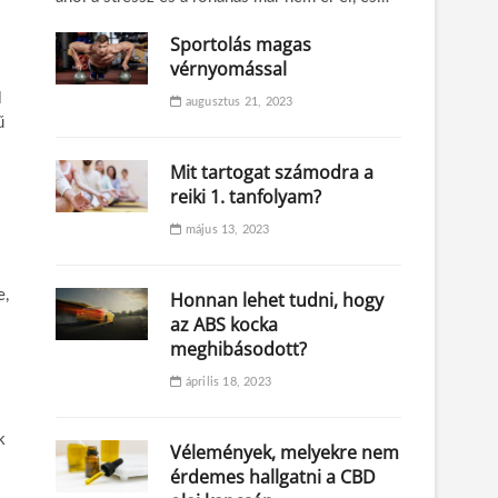
Sportolás magas
vérnyomással
l
augusztus 21, 2023
ű
Mit tartogat számodra a
reiki 1. tanfolyam?
május 13, 2023
e,
Honnan lehet tudni, hogy
az ABS kocka
meghibásodott?
április 18, 2023
k
Vélemények, melyekre nem
érdemes hallgatni a CBD