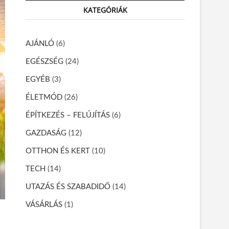
r
KATEGÓRIÁK
c
h
…
AJÁNLÓ
(6)
EGÉSZSÉG
(24)
EGYÉB
(3)
ÉLETMÓD
(26)
ÉPÍTKEZÉS – FELÚJÍTÁS
(6)
GAZDASÁG
(12)
OTTHON ÉS KERT
(10)
TECH
(14)
UTAZÁS ÉS SZABADIDŐ
(14)
VÁSÁRLÁS
(1)