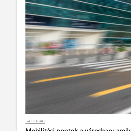
GAZDASÁG
Mobilitási pontok a városban: ami