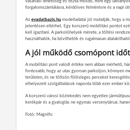
vásárlási lehetőség és tiszta mosdó, mint egy látványos,
forgalomszámlálásra, kérdőíves felmérésre és a napi ú
Az
evadatbazis.hu
modelladatai jól mutatják, hogy a m
jelentősen eltérhet. Egy korszerű mobilitási pontot ez
kell igazítani. A parkolóhelyek mérete, a töltési rend
használhatók, ha bővíthetők és rugalmasan átalakítható
A jól működő csomópont időt
A mobilitási pont valódi értéke nem abban mérhető, hán
fontosabb, hogy az utas gyorsan parkoljon, könnyen me
területen, és ne töltsön fölösleges perceket keresgélésse
elhelyezett szolgáltatások naponta több ezer ember kö
A korszerű városi közlekedés nem egyetlen járműtípusra 
kerékpár és a gyaloglás ne egymás versenytársai, han
Fotó: Magnific