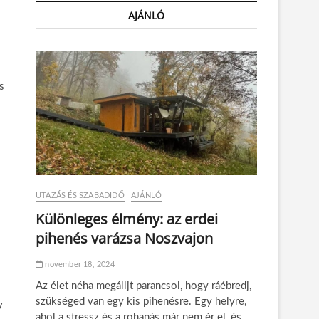
AJÁNLÓ
s
UTAZÁS ÉS SZABADIDŐ
AJÁNLÓ
Különleges élmény: az erdei
pihenés varázsa Noszvajon
november 18, 2024
Az élet néha megálljt parancsol, hogy ráébredj,
szükséged van egy kis pihenésre. Egy helyre,
y
ahol a stressz és a rohanás már nem ér el, és…