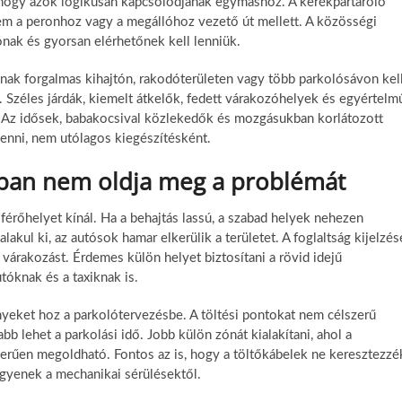
, hogy azok logikusan kapcsolódjanak egymáshoz. A kerékpártároló
nem a peronhoz vagy a megállóhoz vezető út mellett. A közösségi
nak és gyorsan elérhetőnek kell lenniük.
nak forgalmas kihajtón, rakodóterületen vagy több parkolósávon kel
. Széles járdák, kiemelt átkelők, fedett várakozóhelyek és egyértelm
t. Az idősek, babakocsival közlekedők és mozgásukban korlátozott
venni, nem utólagos kiegészítésként.
ban nem oldja meg a problémát
érőhelyet kínál. Ha a behajtás lassú, a szabad helyek nehezen
lakul ki, az autósok hamar elkerülik a területet. A foglaltság kijelzés
 várakozást. Érdemes külön helyet biztosítani a rövid idejű
tóknak és a taxiknak is.
eket hoz a parkolótervezésbe. A töltési pontokat nem célszerű
bb lehet a parkolási idő. Jobb külön zónát kialakítani, ahol a
zerűen megoldható. Fontos az is, hogy a töltőkábelek ne keresztezzé
gyenek a mechanikai sérülésektől.