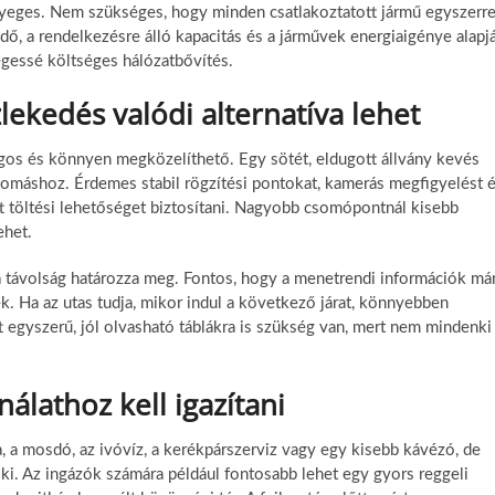
yeges. Nem szükséges, hogy minden csatlakoztatott jármű egyszerr
 idő, a rendelkezésre álló kapacitás és a járművek energiaigénye alapj
ségessé költséges hálózatbővítés.
lekedés valódi alternatíva lehet
ágos és könnyen megközelíthető. Egy sötét, eldugott állvány kevés
lomáshoz. Érdemes stabil rögzítési pontokat, kamerás megfigyelést 
 töltési lehetőséget biztosítani. Nagyobb csomópontnál kisebb
ehet.
 távolság határozza meg. Fontos, hogy a menetrendi információk má
k. Ha az utas tudja, mikor indul a következő járat, könnyebben
lett egyszerű, jól olvasható táblákra is szükség van, mert nem mindenki
nálathoz kell igazítani
 a mosdó, az ivóvíz, a kerékpárszerviz vagy egy kisebb kávézó, de
 ki. Az ingázók számára például fontosabb lehet egy gyors reggeli