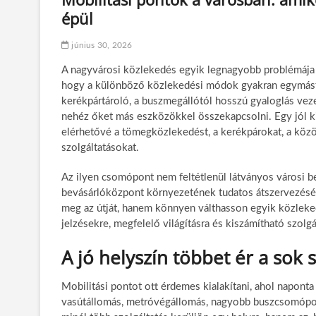
épül
június 30, 2026
A nagyvárosi közlekedés egyik legnagyobb problémája n
hogy a különböző közlekedési módok gyakran egymástó
kerékpártároló, a buszmegállótól hosszú gyaloglás veze
nehéz őket más eszközökkel összekapcsolni. Egy jól kial
elérhetővé a tömegközlekedést, a kerékpárokat, a közö
szolgáltatásokat.
Az ilyen csomópont nem feltétlenül látványos városi b
bevásárlóközpont környezetének tudatos átszervezésérő
meg az útját, hanem könnyen válthasson egyik közleked
jelzésekre, megfelelő világításra és kiszámítható szolg
A jó helyszín többet ér a sok 
Mobilitási pontot ott érdemes kialakítani, ahol naponta
vasútállomás, metróvégállomás, nagyobb buszcsomópont