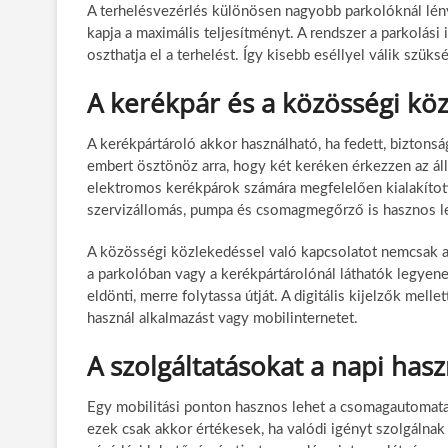
A terhelésvezérlés különösen nagyobb parkolóknál lén
kapja a maximális teljesítményt. A rendszer a parkolási
oszthatja el a terhelést. Így kisebb eséllyel válik szük
A kerékpár és a közösségi köz
A kerékpártároló akkor használható, ha fedett, biztons
embert ösztönöz arra, hogy két keréken érkezzen az ál
elektromos kerékpárok számára megfelelően kialakított
szervizállomás, pumpa és csomagmegőrző is hasznos l
A közösségi közlekedéssel való kapcsolatot nemcsak a
a parkolóban vagy a kerékpártárolónál láthatók legyene
eldönti, merre folytassa útját. A digitális kijelzők mel
használ alkalmazást vagy mobilinternetet.
A szolgáltatásokat a napi hasz
Egy mobilitási ponton hasznos lehet a csomagautomata,
ezek csak akkor értékesek, ha valódi igényt szolgálnak