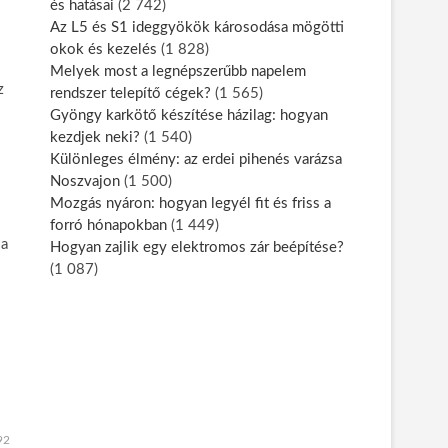
és hatásai
(2 742)
Az L5 és S1 ideggyökök károsodása mögötti
okok és kezelés
(1 828)
Melyek most a legnépszerűbb napelem
z
rendszer telepítő cégek?
(1 565)
Gyöngy karkötő készítése házilag: hogyan
kezdjek neki?
(1 540)
Különleges élmény: az erdei pihenés varázsa
Noszvajon
(1 500)
Mozgás nyáron: hogyan legyél fit és friss a
forró hónapokban
(1 449)
 a
Hogyan zajlik egy elektromos zár beépítése?
(1 087)
92