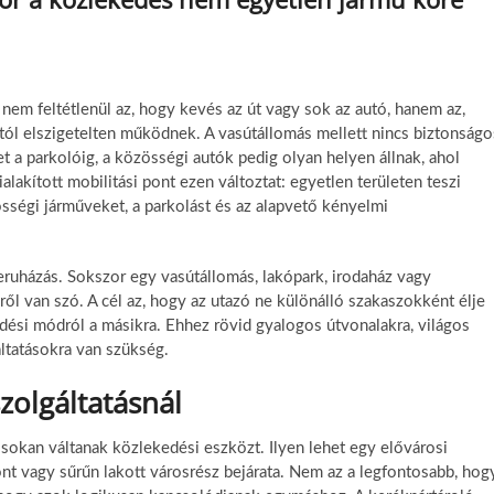
em feltétlenül az, hogy kevés az út vagy sok az autó, hanem az,
l elszigetelten működnek. A vasútállomás mellett nincs biztonságo
t a parkolóig, a közösségi autók pedig olyan helyen állnak, ahol
akított mobilitási pont ezen változtat: egyetlen területen teszi
sségi járműveket, a parkolást és az alapvető kényelmi
eruházás. Sokszor egy vasútállomás, lakópark, irodaház vagy
l van szó. A cél az, hogy az utazó ne különálló szakaszokként élje
ési módról a másikra. Ehhez rövid gyalogos útvonalakra, világos
áltatásokra van szükség.
szolgáltatásnál
 sokan váltanak közlekedési eszközt. Ilyen lehet egy elővárosi
 vagy sűrűn lakott városrész bejárata. Nem az a legfontosabb, hog