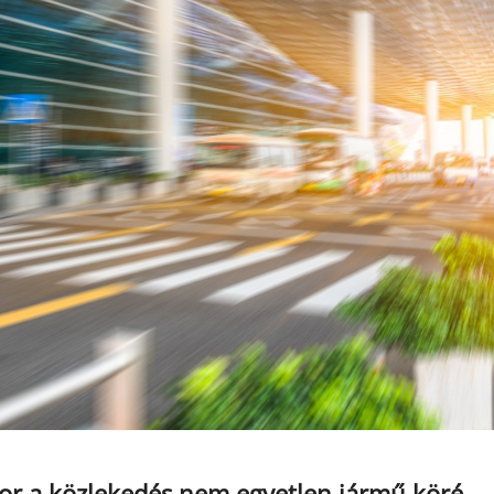
kor a közlekedés nem egyetlen jármű köré