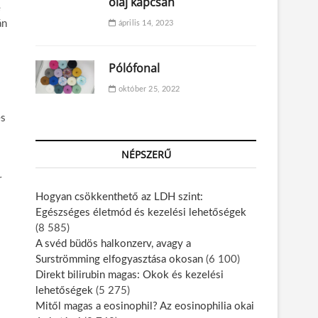
olaj kapcsán
e
án
április 14, 2023
Pólófonal
október 25, 2022
és
NÉPSZERŰ
r
Hogyan csökkenthető az LDH szint:
Egészséges életmód és kezelési lehetőségek
(8 585)
A svéd büdös halkonzerv, avagy a
Surströmming elfogyasztása okosan
(6 100)
Direkt bilirubin magas: Okok és kezelési
lehetőségek
(5 275)
Mitől magas a eosinophil? Az eosinophilia okai