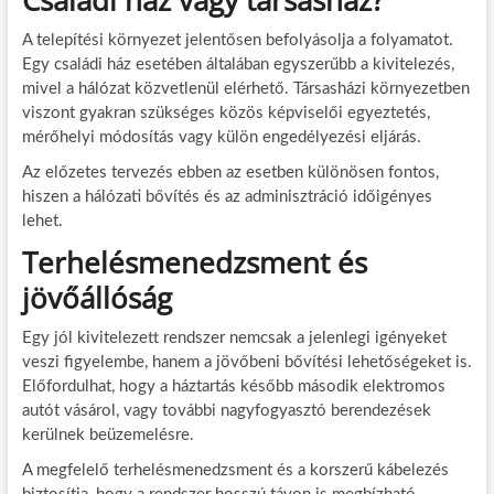
Családi ház vagy társasház?
A telepítési környezet jelentősen befolyásolja a folyamatot.
Egy családi ház esetében általában egyszerűbb a kivitelezés,
mivel a hálózat közvetlenül elérhető. Társasházi környezetben
viszont gyakran szükséges közös képviselői egyeztetés,
mérőhelyi módosítás vagy külön engedélyezési eljárás.
Az előzetes tervezés ebben az esetben különösen fontos,
hiszen a hálózati bővítés és az adminisztráció időigényes
lehet.
Terhelésmenedzsment és
jövőállóság
Egy jól kivitelezett rendszer nemcsak a jelenlegi igényeket
veszi figyelembe, hanem a jövőbeni bővítési lehetőségeket is.
Előfordulhat, hogy a háztartás később második elektromos
autót vásárol, vagy további nagyfogyasztó berendezések
kerülnek beüzemelésre.
A megfelelő terhelésmenedzsment és a korszerű kábelezés