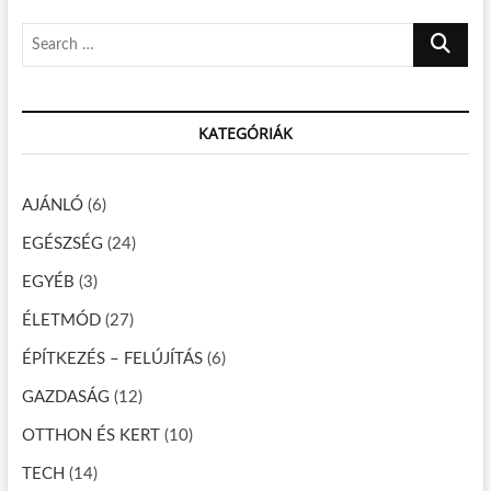
z
o
s
S
é
s
t
e
t
:
s
a
:
n
r
KATEGÓRIÁK
c
a
h
v
…
AJÁNLÓ
(6)
i
EGÉSZSÉG
(24)
g
á
EGYÉB
(3)
c
ÉLETMÓD
(27)
i
ÉPÍTKEZÉS – FELÚJÍTÁS
(6)
ó
GAZDASÁG
(12)
OTTHON ÉS KERT
(10)
TECH
(14)