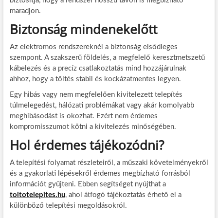
biztosítja, hogy a rendszer hosszú távon is megbízható
maradjon.
Biztonság mindenekelőtt
Az elektromos rendszereknél a biztonság elsődleges
szempont. A szakszerű földelés, a megfelelő keresztmetszetű
kábelezés és a precíz csatlakoztatás mind hozzájárulnak
ahhoz, hogy a töltés stabil és kockázatmentes legyen.
Egy hibás vagy nem megfelelően kivitelezett telepítés
túlmelegedést, hálózati problémákat vagy akár komolyabb
meghibásodást is okozhat. Ezért nem érdemes
kompromisszumot kötni a kivitelezés minőségében.
Hol érdemes tájékozódni?
A telepítési folyamat részleteiről, a műszaki követelményekről
és a gyakorlati lépésekről érdemes megbízható forrásból
információt gyűjteni. Ebben segítséget nyújthat a
toltotelepites.hu
, ahol átfogó tájékoztatás érhető el a
különböző telepítési megoldásokról.