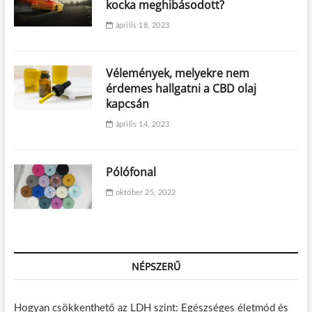
kocka meghibásodott?
április 18, 2023
Vélemények, melyekre nem
érdemes hallgatni a CBD olaj
kapcsán
április 14, 2023
Pólófonal
október 25, 2022
NÉPSZERŰ
Hogyan csökkenthető az LDH szint: Egészséges életmód és