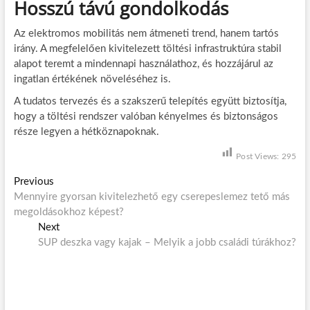
Hosszú távú gondolkodás
Az elektromos mobilitás nem átmeneti trend, hanem tartós
irány. A megfelelően kivitelezett töltési infrastruktúra stabil
alapot teremt a mindennapi használathoz, és hozzájárul az
ingatlan értékének növeléséhez is.
A tudatos tervezés és a szakszerű telepítés együtt biztosítja,
hogy a töltési rendszer valóban kényelmes és biztonságos
része legyen a hétköznapoknak.
Post Views:
295
B
Previous
P
Mennyire gyorsan kivitelezhető egy cserepeslemez tető más
r
e
megoldásokhoz képest?
e
j
Next
v
N
SUP deszka vagy kajak – Melyik a jobb családi túrákhoz?
i
e
e
o
x
g
u
t
s
p
y
p
o