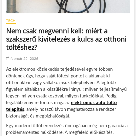
TECH
Nem csak megvenni kell: miért a
szakszerű kivitelezés a kulcs az otthoni
töltéshez?
február 25, 2026
Az elektromos közlekedés terjedésével egyre többen
döntenek úgy, hogy saját töltési pontot alakítanak ki
otthonukban vagy vállalkozásuk telephelyén. A legtöbb
figyelem általában a készülékre irányul: milyen teljesítményű
legyen, milyen csatlakozóval, milyen funkciókkal. Pedig
legalább ennyire fontos maga az
elektromos autó töltő
telepítés
, amely hosszú távon meghatározza a rendszer
biztonságát és megbízhatóságát.
Egy modern töltőberendezés önmagában még nem garancia a
problémamentes működésre. A megfelelő előkészítés,