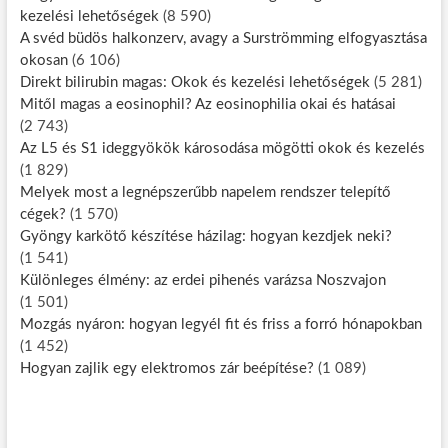
kezelési lehetőségek
(8 590)
A svéd büdös halkonzerv, avagy a Surströmming elfogyasztása
okosan
(6 106)
Direkt bilirubin magas: Okok és kezelési lehetőségek
(5 281)
Mitől magas a eosinophil? Az eosinophilia okai és hatásai
(2 743)
Az L5 és S1 ideggyökök károsodása mögötti okok és kezelés
(1 829)
Melyek most a legnépszerűbb napelem rendszer telepítő
cégek?
(1 570)
Gyöngy karkötő készítése házilag: hogyan kezdjek neki?
(1 541)
Különleges élmény: az erdei pihenés varázsa Noszvajon
(1 501)
Mozgás nyáron: hogyan legyél fit és friss a forró hónapokban
(1 452)
Hogyan zajlik egy elektromos zár beépítése?
(1 089)