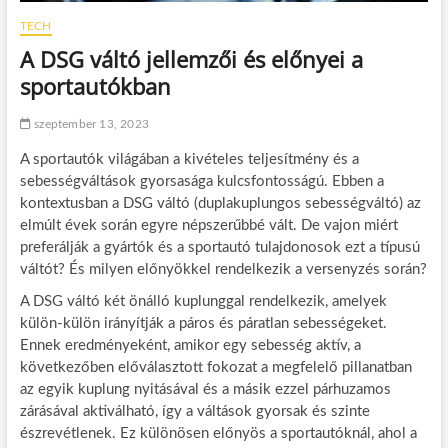
TECH
A DSG váltó jellemzői és előnyei a
sportautókban
szeptember 13, 2023
A sportautók világában a kivételes teljesítmény és a
sebességváltások gyorsasága kulcsfontosságú. Ebben a
kontextusban a DSG váltó (duplakuplungos sebességváltó) az
elmúlt évek során egyre népszerűbbé vált. De vajon miért
preferálják a gyártók és a sportautó tulajdonosok ezt a típusú
váltót? És milyen előnyökkel rendelkezik a versenyzés során?
A DSG váltó két önálló kuplunggal rendelkezik, amelyek
külön-külön irányítják a páros és páratlan sebességeket.
Ennek eredményeként, amikor egy sebesség aktív, a
következőben előválasztott fokozat a megfelelő pillanatban
az egyik kuplung nyitásával és a másik ezzel párhuzamos
zárásával aktiválható, így a váltások gyorsak és szinte
észrevétlenek. Ez különösen előnyös a sportautóknál, ahol a