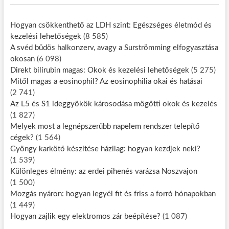
Hogyan csökkenthető az LDH szint: Egészséges életmód és
kezelési lehetőségek
(8 585)
A svéd büdös halkonzerv, avagy a Surströmming elfogyasztása
okosan
(6 098)
Direkt bilirubin magas: Okok és kezelési lehetőségek
(5 275)
Mitől magas a eosinophil? Az eosinophilia okai és hatásai
(2 741)
Az L5 és S1 ideggyökök károsodása mögötti okok és kezelés
(1 827)
Melyek most a legnépszerűbb napelem rendszer telepítő
cégek?
(1 564)
Gyöngy karkötő készítése házilag: hogyan kezdjek neki?
(1 539)
Különleges élmény: az erdei pihenés varázsa Noszvajon
(1 500)
Mozgás nyáron: hogyan legyél fit és friss a forró hónapokban
(1 449)
Hogyan zajlik egy elektromos zár beépítése?
(1 087)