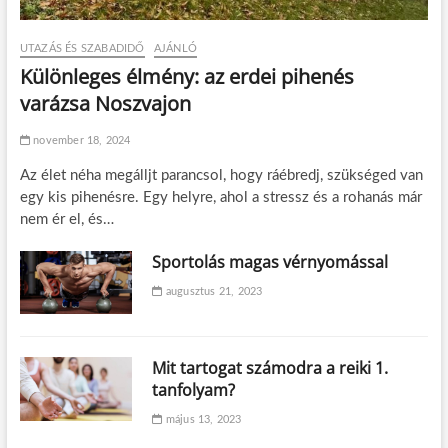
UTAZÁS ÉS SZABADIDŐ
AJÁNLÓ
Különleges élmény: az erdei pihenés
varázsa Noszvajon
november 18, 2024
Az élet néha megálljt parancsol, hogy ráébredj, szükséged van
egy kis pihenésre. Egy helyre, ahol a stressz és a rohanás már
nem ér el, és…
Sportolás magas vérnyomással
augusztus 21, 2023
Mit tartogat számodra a reiki 1.
tanfolyam?
május 13, 2023