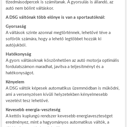
tizedmásodpercek is számítanak. A gyorsulás is állandó, az
autó nem bólint váltáskor.
A DSG váltónak több előnye is van a sportautóknál:
Gyorsaság
A váltások szinte azonnal megtörténnek, lehetővé téve a
sofőrök számára, hogy a lehető legtöbbet hozzák ki
autójukból.
Hatékonyság
A gyors váltásoknak köszönhetően az autó motorja optimális
fordulatszámon maradhat, javítva a teljesítményt és a
hatékonyságot.
Kényelem
A DSG váltók képesek automatikus üzemmódban is működni,
ami a versenyzésen kívüli helyzetekben kényelmesebb
vezetést tesz lehetővé.
Kevesebb energia-veszteség
A kettős kuplungú rendszer kevesebb energiaveszteséget
eredményez, mint a hagyományos automatikus váltók, a