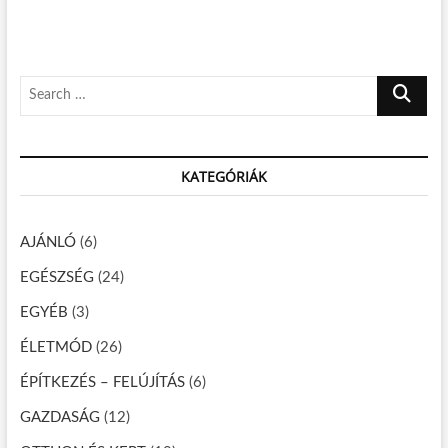
g
u
t
s
p
y
p
o
z
o
s
S
é
s
t
e
t
:
s
a
:
n
r
KATEGÓRIÁK
c
a
h
v
…
AJÁNLÓ
(6)
i
EGÉSZSÉG
(24)
g
á
EGYÉB
(3)
c
ÉLETMÓD
(26)
i
ÉPÍTKEZÉS – FELÚJÍTÁS
(6)
ó
GAZDASÁG
(12)