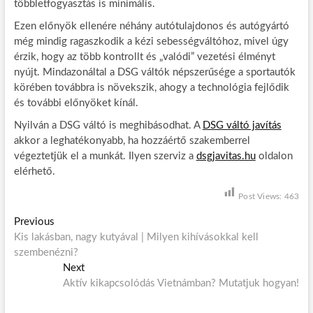
többletfogyasztás is minimális.
Ezen előnyök ellenére néhány autótulajdonos és autógyártó
még mindig ragaszkodik a kézi sebességváltóhoz, mivel úgy
érzik, hogy az több kontrollt és „valódi” vezetési élményt
nyújt. Mindazonáltal a DSG váltók népszerűsége a sportautók
körében továbbra is növekszik, ahogy a technológia fejlődik
és további előnyöket kínál.
Nyilván a DSG váltó is meghibásodhat. A
DSG váltó javítás
akkor a leghatékonyabb, ha hozzáértő szakemberrel
végeztetjük el a munkát. Ilyen szerviz a
dsgjavitas.hu
oldalon
elérhető.
Post Views:
463
B
Previous
P
Kis lakásban, nagy kutyával | Milyen kihívásokkal kell
r
e
szembenézni?
e
j
v
Next
N
i
Aktív kikapcsolódás Vietnámban? Mutatjuk hogyan!
e
e
o
x