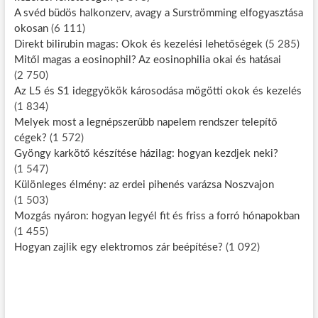
A svéd büdös halkonzerv, avagy a Surströmming elfogyasztása
okosan
(6 111)
Direkt bilirubin magas: Okok és kezelési lehetőségek
(5 285)
Mitől magas a eosinophil? Az eosinophilia okai és hatásai
(2 750)
Az L5 és S1 ideggyökök károsodása mögötti okok és kezelés
(1 834)
Melyek most a legnépszerűbb napelem rendszer telepítő
cégek?
(1 572)
Gyöngy karkötő készítése házilag: hogyan kezdjek neki?
(1 547)
Különleges élmény: az erdei pihenés varázsa Noszvajon
(1 503)
Mozgás nyáron: hogyan legyél fit és friss a forró hónapokban
(1 455)
Hogyan zajlik egy elektromos zár beépítése?
(1 092)