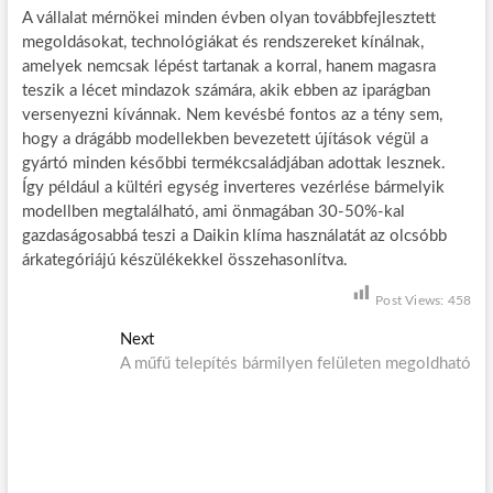
A vállalat mérnökei minden évben olyan továbbfejlesztett
megoldásokat, technológiákat és rendszereket kínálnak,
amelyek nemcsak lépést tartanak a korral, hanem magasra
teszik a lécet mindazok számára, akik ebben az iparágban
versenyezni kívánnak. Nem kevésbé fontos az a tény sem,
hogy a drágább modellekben bevezetett újítások végül a
gyártó minden későbbi termékcsaládjában adottak lesznek.
Így például a kültéri egység inverteres vezérlése bármelyik
modellben megtalálható, ami önmagában 30-50%-kal
gazdaságosabbá teszi a Daikin klíma használatát az olcsóbb
árkategóriájú készülékekkel összehasonlítva.
Post Views:
458
B
Next
N
A műfű telepítés bármilyen felületen megoldható
e
e
x
j
t
p
e
o
g
s