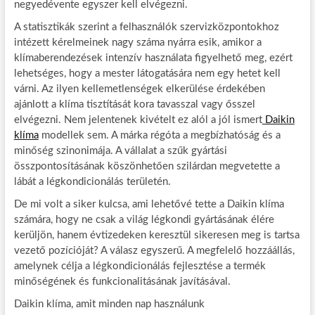
negyedévente egyszer kell elvégezni.
A statisztikák szerint a felhasználók szervizközpontokhoz
intézett kérelmeinek nagy száma nyárra esik, amikor a
klímaberendezések intenzív használata figyelhető meg, ezért
lehetséges, hogy a mester látogatására nem egy hetet kell
várni. Az ilyen kellemetlenségek elkerülése érdekében
ajánlott a klíma tisztítását kora tavasszal vagy ősszel
elvégezni. Nem jelentenek kivételt ez alól a jól ismert
Daikin
klíma
modellek sem. A márka régóta a megbízhatóság és a
minőség szinonimája. A vállalat a szűk gyártási
összpontosításának köszönhetően szilárdan megvetette a
lábát a légkondicionálás területén.
De mi volt a siker kulcsa, ami lehetővé tette a Daikin klíma
számára, hogy ne csak a világ légkondi gyártásának élére
kerüljön, hanem évtizedeken keresztül sikeresen meg is tartsa
vezető pozícióját? A válasz egyszerű. A megfelelő hozzáállás,
amelynek célja a légkondicionálás fejlesztése a termék
minőségének és funkcionalitásának javításával.
Daikin klíma, amit minden nap használunk