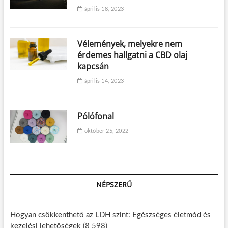
április 18, 2023
Vélemények, melyekre nem
érdemes hallgatni a CBD olaj
kapcsán
április 14, 2023
Pólófonal
október 25, 2022
NÉPSZERŰ
Hogyan csökkenthető az LDH szint: Egészséges életmód és
kezelési lehetőségek
(8 598)