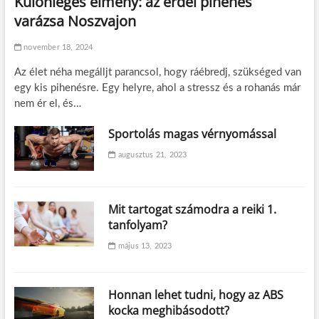
Különleges élmény: az erdei pihenés
varázsa Noszvajon
november 18, 2024
Az élet néha megálljt parancsol, hogy ráébredj, szükséged van
egy kis pihenésre. Egy helyre, ahol a stressz és a rohanás már
nem ér el, és…
Sportolás magas vérnyomással
augusztus 21, 2023
Mit tartogat számodra a reiki 1.
tanfolyam?
május 13, 2023
Honnan lehet tudni, hogy az ABS
kocka meghibásodott?