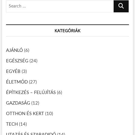
S
t
y
e
:
z
a
r
é
KATEGÓRIÁK
c
s
h
n
…
AJÁNLÓ
(6)
a
EGÉSZSÉG
(24)
v
EGYÉB
(3)
i
g
ÉLETMÓD
(27)
á
ÉPÍTKEZÉS – FELÚJÍTÁS
(6)
c
GAZDASÁG
(12)
i
OTTHON ÉS KERT
(10)
ó
TECH
(14)
UTAZÁS ÉS SZABADIDŐ
(14)