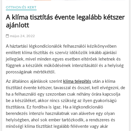
OTTHON ÉS KERT
A klíma tisztítás évente legalább kétszer
ajánlott
május 24, 2022
A háztartási légkondicionálók felhasználói kézikönyvében
említett klíma tisztítás és szerviz időközök inkább ajánlási
jellegűek, mivel minden egyes esetben eltérőek lehetnek és
függnek a készülék működésének intenzitásától és a helyiség
porosságának mértékétől.
Az általános ajánlások szerint
klíma telepítés
után a klíma
tisztítást évente kétszer, tavasszal és ősszel, kell elvégezni, de
ha a felhasználó egy szezonban csak néhány órára kapcsolja
be a készüléket, akkor nincs szükség az ilyen gyakoriságú
tisztításra. Ez fordítva is igaz. Ha a légkondicionáló
berendezés intenzív használatnak van alávetve egy olyan
helyiségben, ahol sok ember tartózkodik, a rendszeres és
minőségi klíma tisztítást legalább félévente vagy akár