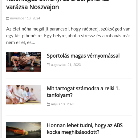
varázsa Noszvajon
november 18, 2024
Az élet néha megálljt parancsol, hogy ráébredj, szükséged van
egy kis pihenésre. Egy helyre, ahol a stressz és a rohanás már
nem ér el, és…
Sportolás magas vérnyomással
augusztus 21, 2023
Mit tartogat számodra a reiki 1.
tanfolyam?
május 13, 2023
Honnan lehet tudni, hogy az ABS
kocka meghibásodott?