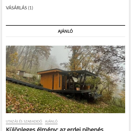
VÁSÁRLÁS
(1)
AJÁNLÓ
UTAZÁS ÉS SZABADIDŐ
AJÁNLÓ
Különleges élmény: az erdei pihenés