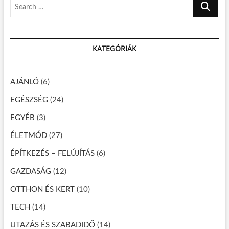
z
S
o
t
e
é
s
:
a
t
s
r
:
n
KATEGÓRIÁK
c
h
a
…
v
AJÁNLÓ
(6)
i
EGÉSZSÉG
(24)
g
EGYÉB
(3)
á
ÉLETMÓD
(27)
c
ÉPÍTKEZÉS – FELÚJÍTÁS
(6)
i
GAZDASÁG
(12)
ó
OTTHON ÉS KERT
(10)
TECH
(14)
UTAZÁS ÉS SZABADIDŐ
(14)