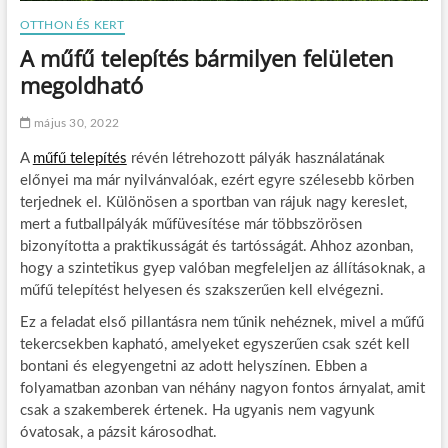
OTTHON ÉS KERT
A műfű telepítés bármilyen felületen
megoldható
május 30, 2022
A
műfű telepítés
révén létrehozott pályák használatának
előnyei ma már nyilvánvalóak, ezért egyre szélesebb körben
terjednek el. Különösen a sportban van rájuk nagy kereslet,
mert a futballpályák műfüvesítése már többszörösen
bizonyította a praktikusságát és tartósságát. Ahhoz azonban,
hogy a szintetikus gyep valóban megfeleljen az állításoknak, a
műfű telepítést helyesen és szakszerűen kell elvégezni.
Ez a feladat első pillantásra nem tűnik nehéznek, mivel a műfű
tekercsekben kapható, amelyeket egyszerűen csak szét kell
bontani és elegyengetni az adott helyszínen. Ebben a
folyamatban azonban van néhány nagyon fontos árnyalat, amit
csak a szakemberek értenek. Ha ugyanis nem vagyunk
óvatosak, a pázsit károsodhat.