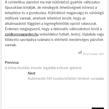
A szintetikus pázsitot ma már különböző gyártók változatos
típusokban kínálják, de mindegyik lehetőségnek könnyű a
telepítése és a gondozása. Különböző magasságú és sűrűségű
műfüvek vannak, amelyek lehetővé teszik, hogy az
alkalmazástól függően a legmegfelelőbb opciót válasszuk.
Érdemes megjegyezni, hogy a dekoratív változatokon kívül a
zoldkoronagarden.hu
weboldalon futball, tenisz, röplabda vagy
többcélú sportpálya számára is elérhető mesterséges pázsitok
vannak.
Post Views:
407
B
Previous
P
A klíma tisztítás évente legalább kétszer ajánlott
r
e
e
Next
N
j
v
Autómentő M3 kontra kötéllel történő vontatás
e
i
x
e
o
t
g
u
p
s
o
y
p
s