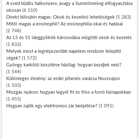
A svéd büdös halkonzerv, avagy a Surströmming elfogyasztása
okosan
(6 110)
Direkt bilirubin magas: Okok és kezelési lehetőségek
(5 283)
Mitől magas a eosinophil? Az eosinophilia okai és hatásai
(2 748)
Az L5 és S1 ideggyökök károsodása mögötti okok és kezelés
(1 833)
Melyek most a legnépszerűbb napelem rendszer telepítő
cégek?
(1 572)
Gyöngy karkötő készítése házilag: hogyan kezdjek neki?
(1 544)
Különleges élmény: az erdei pihenés varázsa Noszvajon
(1 503)
Mozgás nyáron: hogyan legyél fit és friss a forró hónapokban
(1 455)
Hogyan zajlik egy elektromos zár beépítése?
(1 091)