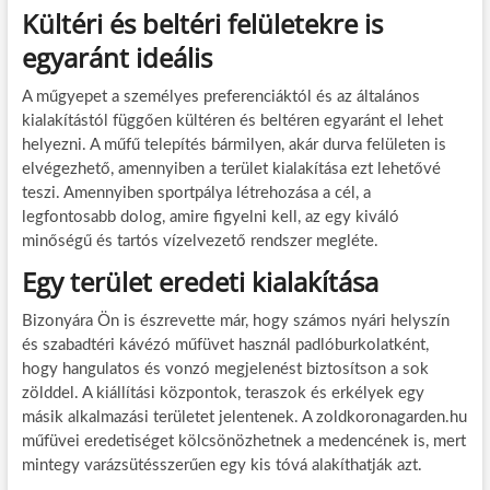
Kültéri és beltéri felületekre is
egyaránt ideális
A műgyepet a személyes preferenciáktól és az általános
kialakítástól függően kültéren és beltéren egyaránt el lehet
helyezni. A műfű telepítés bármilyen, akár durva felületen is
elvégezhető, amennyiben a terület kialakítása ezt lehetővé
teszi. Amennyiben sportpálya létrehozása a cél, a
legfontosabb dolog, amire figyelni kell, az egy kiváló
minőségű és tartós vízelvezető rendszer megléte.
Egy terület eredeti kialakítása
Bizonyára Ön is észrevette már, hogy számos nyári helyszín
és szabadtéri kávézó műfüvet használ padlóburkolatként,
hogy hangulatos és vonzó megjelenést biztosítson a sok
zölddel. A kiállítási központok, teraszok és erkélyek egy
másik alkalmazási területet jelentenek. A zoldkoronagarden.hu
műfüvei eredetiséget kölcsönözhetnek a medencének is, mert
mintegy varázsütésszerűen egy kis tóvá alakíthatják azt.