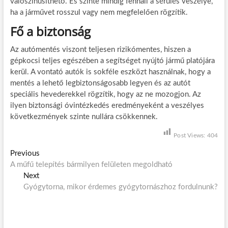
valószínűsíthető. És szinte mindig fennáll a sérülés veszélye,
ha a járművet rosszul vagy nem megfelelően rögzítik.
Fő a biztonság
Az autómentés viszont teljesen rizikómentes, hiszen a
gépkocsi teljes egészében a segítséget nyújtó jármű platójára
kerül. A vontató autók is sokféle eszközt használnak, hogy a
mentés a lehető legbiztonságosabb legyen és az autót
speciális hevederekkel rögzítik, hogy az ne mozogjon. Az
ilyen biztonsági óvintézkedés eredményeként a veszélyes
következmények szinte nullára csökkennek.
Post Views:
404
B
Previous
P
A műfű telepítés bármilyen felületen megoldható
r
e
Next
N
e
j
Gyógytorna, mikor érdemes gyógytornászhoz fordulnunk?
e
v
x
i
e
t
o
g
p
u