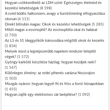
Hogyan csökkenthető az LDH szint: Egészséges életmód és
kezelési lehetőségek
(8 598)
A svéd büdös halkonzerv, avagy a Surströmming elfogyasztása
okosan
(6 111)
Direkt bilirubin magas: Okok és kezelési lehetőségek
(5 285)
Mitől magas a eosinophil? Az eosinophilia okai és hatásai
(2 750)
Az L5 és S1 ideggyökök károsodása mögötti okok és kezelés
(1 834)
Melyek most a legnépszerűbb napelem rendszer telepítő
cégek?
(1 572)
Gyöngy karkötő készítése házilag: hogyan kezdjek neki?
(1 547)
Különleges élmény: az erdei pihenés varázsa Noszvajon
(1 503)
Mozgás nyáron: hogyan legyél fit és friss a forró hónapokban
(1 455)
Hogyan zajlik egy elektromos zár beépítése?
(1 092)