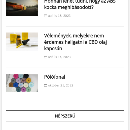
Honnan lehet tudni, hogy az ABS
kocka meghibásodott?
április 18, 2023
Vélemények, melyekre nem
érdemes hallgatni a CBD olaj
kapcsán
április 14, 2023
Pólófonal
október 25, 2022
NÉPSZERŰ