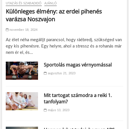
UTAZÁS ÉS SZABADIDŐ
AJÁNLÓ
Különleges élmény: az erdei pihenés
varázsa Noszvajon
november 18, 2024
Az élet néha megálljt parancsol, hogy ráébredj, szükséged van
egy kis pihenésre. Egy helyre, ahol a stressz és a rohanás már
nem ér el, és…
Sportolás magas vérnyomással
augusztus 21, 2023
Mit tartogat számodra a reiki 1.
tanfolyam?
május 13, 2023