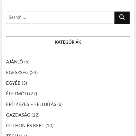
o
s
y
s
p
z
S
t
o
e
é
:
s
a
t
s
r
:
n
KATEGÓRIÁK
c
h
a
…
v
AJÁNLÓ
(6)
i
EGÉSZSÉG
(24)
g
EGYÉB
(3)
á
ÉLETMÓD
(27)
c
ÉPÍTKEZÉS – FELÚJÍTÁS
(6)
i
GAZDASÁG
(12)
ó
OTTHON ÉS KERT
(10)