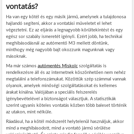
vontatás?
Ha van egy kötél és egy másik jármű, amelynek a tulajdonosa
hajlandó segíteni, akkor a vontatási műveletet el lehet
végeztetni. Ez az eljárás a legnagyobb körültekintést és egy
egész sor szabály ismeretét igényli. Ezért jobb, ha technikai
meghibásodásnál az autómentő M3 mellett döntünk,
minthogy még nagyobb bajt okozzunk magunknak vagy
másoknak.
Ma már számos
autómentés Miskolc
szolgáltatás is
rendelkezésre áll és az internetnek köszönhetően nem nehéz
megtalálni a telefonszámukat. Közöttük szép számmal vannak
olyanok, amelyek minőségi szolgáltatásokat és kellemes
árakat kínálna. Valójában a speciális felszerelés
igénybevételével a biztonságot választjuk. A statisztikák
szerint ugyanis köteles vontatás közben több baleset történik
az utakon, mint nélküle.
Ráadásul, ha a kötél módszerét helytelenül használjuk, akkor
mind a meghibásodott, mind a vontató jármű sérülése