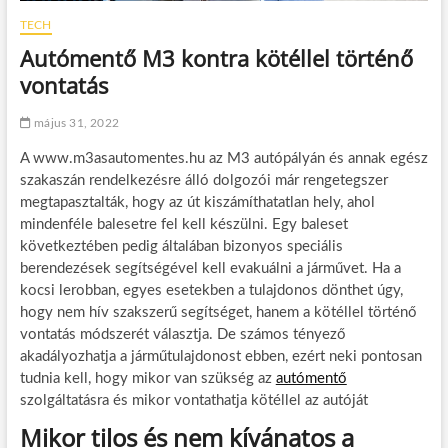
TECH
Autómentő M3 kontra kötéllel történő
vontatás
május 31, 2022
A www.m3asautomentes.hu az M3 autópályán és annak egész
szakaszán rendelkezésre álló dolgozói már rengetegszer
megtapasztalták, hogy az út kiszámíthatatlan hely, ahol
mindenféle balesetre fel kell készülni. Egy baleset
következtében pedig általában bizonyos speciális
berendezések segítségével kell evakuálni a járművet. Ha a
kocsi lerobban, egyes esetekben a tulajdonos dönthet úgy,
hogy nem hív szakszerű segítséget, hanem a kötéllel történő
vontatás módszerét választja. De számos tényező
akadályozhatja a járműtulajdonost ebben, ezért neki pontosan
tudnia kell, hogy mikor van szükség az
autómentő
szolgáltatásra és mikor vontathatja kötéllel az autóját
Mikor tilos és nem kívánatos a