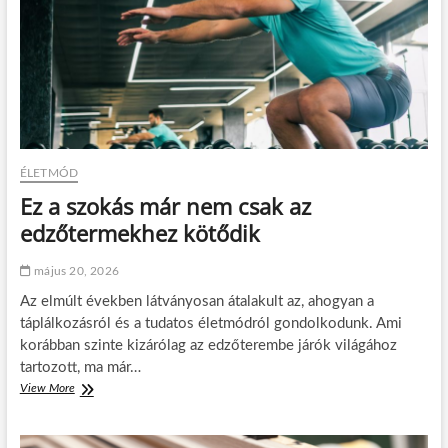
s
p
o
r
t
p
á
l
y
á
ÉLETMÓD
n
Ez a szokás már nem csak az
f
o
edzőtermekhez kötődik
n
t
május 20, 2026
o
s
Az elmúlt években látványosan átalakult az, ahogyan a
a
táplálkozásról és a tudatos életmódról gondolkodunk. Ami
h
korábban szinte kizárólag az edzőterembe járók világához
i
tartozott, ma már…
d
r
View More
E
a
z
t
a
á
s