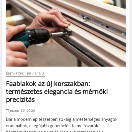
c
z
i
o
ó
k
á
s
m
á
r
n
e
m
c
s
a
ÉPÍTKEZÉS - FELÚJÍTÁS
k
Faablakok az új korszakban:
a
z
természetes elegancia és mérnöki
e
precizitás
d
z
ő
május 15, 2026
t
Bár a modern építészetben sokáig a mesterséges anyagok
e
r
domináltak, a legújabb generációs fa nyílászárók
m