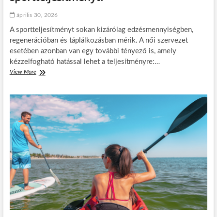
:
t
április 30, 2026
e
A sportteljesítményt sokan kizárólag edzésmennyiségben,
r
m
regenerációban és táplálkozásban mérik. A női szervezet
é
esetében azonban van egy további tényező is, amely
s
kézzelfogható hatással lehet a teljesítményre:…
z
View More
E
e
d
t
z
e
é
s
s
e
,
l
v
e
e
g
r
a
s
n
e
c
n
i
y
a
,
é
c
s
i
m
k
é