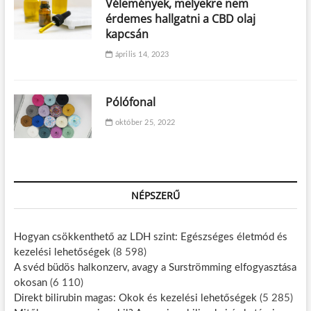
Vélemények, melyekre nem
érdemes hallgatni a CBD olaj
kapcsán
április 14, 2023
Pólófonal
október 25, 2022
NÉPSZERŰ
Hogyan csökkenthető az LDH szint: Egészséges életmód és
kezelési lehetőségek
(8 598)
A svéd büdös halkonzerv, avagy a Surströmming elfogyasztása
okosan
(6 110)
Direkt bilirubin magas: Okok és kezelési lehetőségek
(5 285)