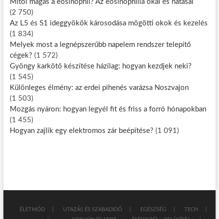
Mitől magas a eosinophil? Az eosinophilia okai és hatásai
(2 750)
Az L5 és S1 ideggyökök károsodása mögötti okok és kezelés
(1 834)
Melyek most a legnépszerűbb napelem rendszer telepítő
cégek?
(1 572)
Gyöngy karkötő készítése házilag: hogyan kezdjek neki?
(1 545)
Különleges élmény: az erdei pihenés varázsa Noszvajon
(1 503)
Mozgás nyáron: hogyan legyél fit és friss a forró hónapokban
(1 455)
Hogyan zajlik egy elektromos zár beépítése?
(1 091)
ÉLETMÓD
UTAZÁS ÉS SZABADIDŐ
EGÉSZSÉG
TECH