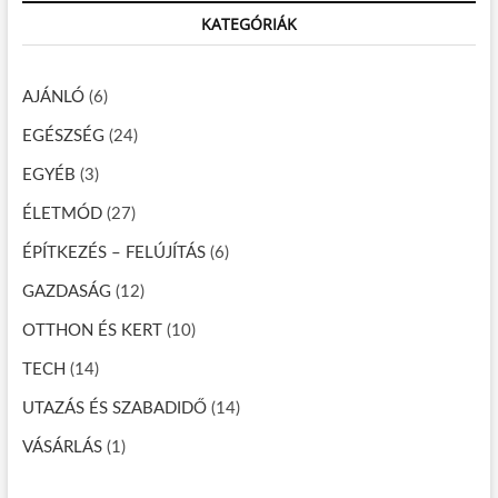
ő
é
a
b
g
KATEGÓRIÁK
c
s
d
a
e
h
é
s
n
n
g
…
i
?
e
i
AJÁNLÓ
(6)
a
c
k
s
EGÉSZSÉG
(24)
o
l
m
EGYÉB
(3)
a
a
g
ÉLETMÓD
(27)
p
o
l
ÉPÍTKEZÉS – FELÚJÍTÁS
(6)
o
ó
a
GAZDASÁG
(12)
z
n
y
OTTHON ÉS KERT
(10)
á
a
g
s
TECH
(14)
m
a
e
UTAZÁS ÉS SZABADIDŐ
(14)
l
VÁSÁRLÁS
l
(1)
e
t