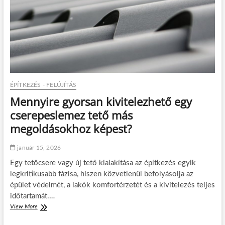
e
r
n
g
á
y
v
k
t
e
h
?
n
o
n
z
i
?
k
e
l
ÉPÍTKEZÉS - FELÚJÍTÁS
l
Mennyire gyorsan kivitelezhető egy
:
m
cserepeslemez tető más
i
megoldásokhoz képest?
é
r
t
január 15, 2026
a
Egy tetőcsere vagy új tető kialakítása az építkezés egyik
s
z
legkritikusabb fázisa, hiszen közvetlenül befolyásolja az
a
épület védelmét, a lakók komfortérzetét és a kivitelezés teljes
k
időtartamát.…
s
View More
M
z
e
e
n