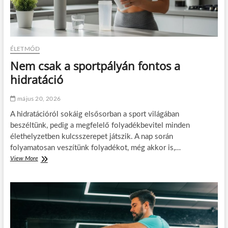
ÉLETMÓD
Nem csak a sportpályán fontos a
hidratáció
május 20, 2026
A hidratációról sokáig elsősorban a sport világában
beszéltünk, pedig a megfelelő folyadékbevitel minden
élethelyzetben kulcsszerepet játszik. A nap során
folyamatosan veszítünk folyadékot, még akkor is,…
View More
N
e
m
c
s
a
k
a