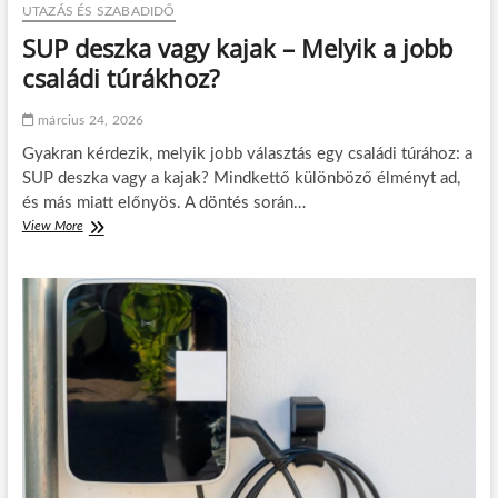
l
UTAZÁS ÉS SZABADIDŐ
r
u
n
SUP deszka vagy kajak – Melyik a jobb
s
ö
–
családi túrákhoz?
k
h
i
o
p
március 24, 2026
g
r
y
Gyakran kérdezik, melyik jobb választás egy családi túrához: a
e
a
c
SUP deszka vagy a kajak? Mindkettő különböző élményt ad,
n
i
és más miatt előnyös. A döntés során…
b
z
View More
S
e
i
U
f
t
P
o
á
d
l
s
e
y
s
á
z
s
k
o
a
l
v
j
a
a
g
a
y
m
k
e