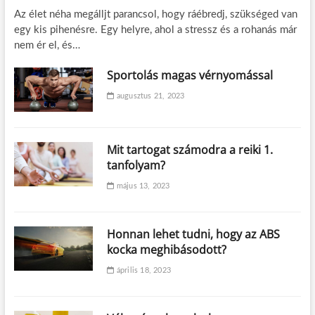
o
Az élet néha megálljt parancsol, hogy ráébredj, szükséged van
s
egy kis pihenésre. Egy helyre, ahol a stressz és a rohanás már
v
á
nem ér el, és…
l
a
Sportolás magas vérnyomással
s
z
augusztus 21, 2023
t
á
s
m
Mit tartogat számodra a reiki 1.
e
tanfolyam?
l
l
május 13, 2023
e
t
t
Honnan lehet tudni, hogy az ABS
kocka meghibásodott?
április 18, 2023