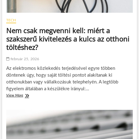
a
n
j
s
a
t
k
r
TECH
–
u
Nem csak megvenni kell: miért a
M
á
e
c
szakszerű kivitelezés a kulcs az otthoni
l
i
töltéshez?
y
ó
i
a
k
s
február 25, 2026
a
p
Az elektromos közlekedés terjedésével egyre többen
j
o
o
döntenek úgy, hogy saját töltési pontot alakítanak ki
r
b
t
otthonukban vagy vállalkozásuk telephelyén. A legtöbb
b
t
figyelem általában a készülékre irányul:…
c
e
View More
N
s
l
e
a
j
m
l
e
c
á
s
s
d
í
a
i
t
k
t
m
m
ú
é