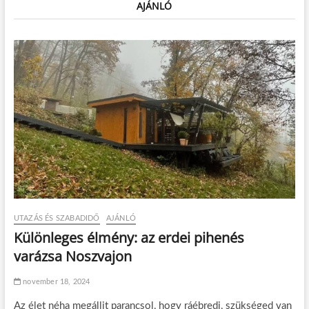
AJÁNLÓ
UTAZÁS ÉS SZABADIDŐ
AJÁNLÓ
Különleges élmény: az erdei pihenés
varázsa Noszvajon
november 18, 2024
Az élet néha megálljt parancsol, hogy ráébredj, szükséged van