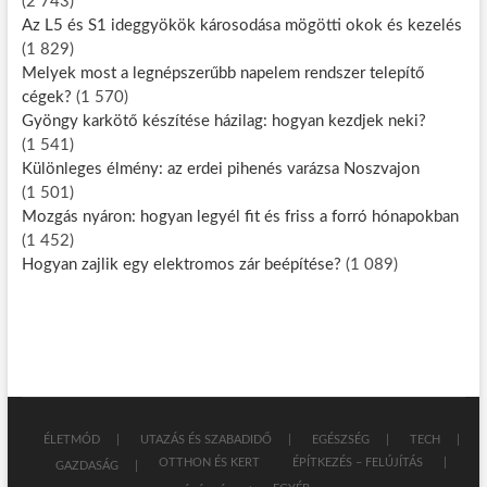
(2 743)
Az L5 és S1 ideggyökök károsodása mögötti okok és kezelés
(1 829)
Melyek most a legnépszerűbb napelem rendszer telepítő
cégek?
(1 570)
Gyöngy karkötő készítése házilag: hogyan kezdjek neki?
(1 541)
Különleges élmény: az erdei pihenés varázsa Noszvajon
(1 501)
Mozgás nyáron: hogyan legyél fit és friss a forró hónapokban
(1 452)
Hogyan zajlik egy elektromos zár beépítése?
(1 089)
ÉLETMÓD
UTAZÁS ÉS SZABADIDŐ
EGÉSZSÉG
TECH
OTTHON ÉS KERT
ÉPÍTKEZÉS – FELÚJÍTÁS
GAZDASÁG