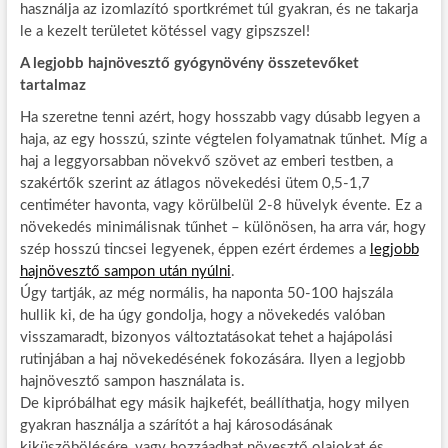
használja az izomlazító sportkrémet túl gyakran, és ne takarja
le a kezelt területet kötéssel vagy gipszszel!
A legjobb hajnövesztő gyógynövény összetevőket
tartalmaz
Ha szeretne tenni azért, hogy hosszabb vagy dúsabb legyen a
haja, az egy hosszú, szinte végtelen folyamatnak tűnhet. Míg a
haj a leggyorsabban növekvő szövet az emberi testben, a
szakértők szerint az átlagos növekedési ütem 0,5-1,7
centiméter havonta, vagy körülbelül 2-8 hüvelyk évente. Ez a
növekedés minimálisnak tűnhet – különösen, ha arra vár, hogy
szép hosszú tincsei legyenek, éppen ezért érdemes a
legjobb
hajnövesztő sampon után nyúlni
.
Úgy tartják, az még normális, ha naponta 50-100 hajszála
hullik ki, de ha úgy gondolja, hogy a növekedés valóban
visszamaradt, bizonyos változtatásokat tehet a hajápolási
rutinjában a haj növekedésének fokozására. Ilyen a legjobb
hajnövesztő sampon használata is.
De kipróbálhat egy másik hajkefét, beállíthatja, hogy milyen
gyakran használja a szárítót a haj károsodásának
kiküszöbölésére, vagy hozzáadhat növesztő olajokat és