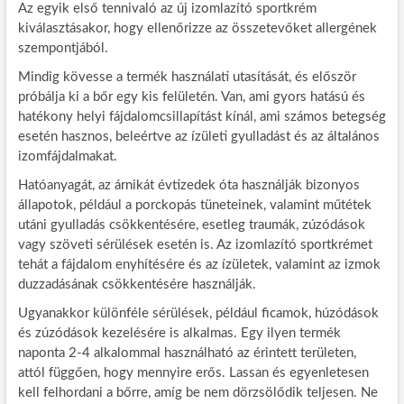
Az egyik első tennivaló az új izomlazító sportkrém
kiválasztásakor, hogy ellenőrizze az összetevőket allergének
szempontjából.
Mindig kövesse a termék használati utasítását, és először
próbálja ki a bőr egy kis felületén. Van, ami gyors hatású és
hatékony helyi fájdalomcsillapítást kínál, ami számos betegség
esetén hasznos, beleértve az ízületi gyulladást és az általános
izomfájdalmakat.
Hatóanyagát, az árnikát évtizedek óta használják bizonyos
állapotok, például a porckopás tüneteinek, valamint műtétek
utáni gyulladás csökkentésére, esetleg traumák, zúzódások
vagy szöveti sérülések esetén is. Az izomlazító sportkrémet
tehát a fájdalom enyhítésére és az ízületek, valamint az izmok
duzzadásának csökkentésére használják.
Ugyanakkor különféle sérülések, például ficamok, húzódások
és zúzódások kezelésére is alkalmas. Egy ilyen termék
naponta 2-4 alkalommal használható az érintett területen,
attól függően, hogy mennyire erős. Lassan és egyenletesen
kell felhordani a bőrre, amíg be nem dörzsölődik teljesen. Ne