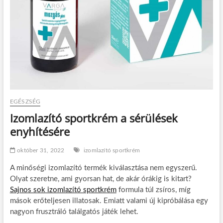
EGÉSZSÉG
Izomlazító sportkrém a sérülések
enyhítésére
október 31, 2022
izomlazító sportkrém
A minőségi izomlazító termék kiválasztása nem egyszerű.
Olyat szeretne, ami gyorsan hat, de akár órákig is kitart?
Sajnos sok izomlazító sportkrém
formula túl zsíros, míg
mások erőteljesen illatosak. Emiatt valami új kipróbálása egy
nagyon frusztráló találgatós játék lehet.