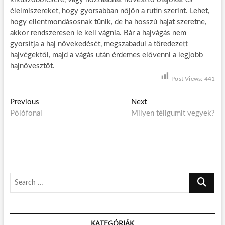
élelmiszereket, hogy gyorsabban nőjön a rutin szerint. Lehet,
hogy ellentmondásosnak tűnik, de ha hosszú hajat szeretne,
akkor rendszeresen le kell vágnia. Bár a hajvágás nem
gyorsítja a haj növekedését, megszabadul a töredezett
hajvégektől, majd a vágás után érdemes elővenni a legjobb
hajnövesztőt.
Post Views:
441
B
Previous
P
Next
N
Pólófonal
r
Milyen téligumit vegyek?
e
e
e
x
j
v
t
i
p
e
o
o
g
u
s
S
s
t
y
e
p
:
z
a
o
r
é
s
KATEGÓRIÁK
c
t