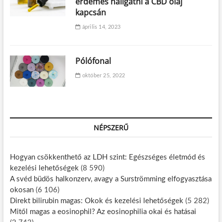
érdemes hallgatni a CBD olaj
kapcsán
április 14, 2023
Pólófonal
október 25, 2022
NÉPSZERŰ
Hogyan csökkenthető az LDH szint: Egészséges életmód és
kezelési lehetőségek
(8 590)
A svéd büdös halkonzerv, avagy a Surströmming elfogyasztása
okosan
(6 106)
Direkt bilirubin magas: Okok és kezelési lehetőségek
(5 282)
Mitől magas a eosinophil? Az eosinophilia okai és hatásai