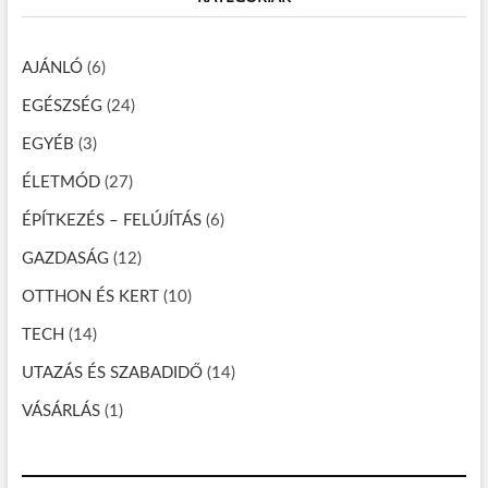
s
h
:
n
…
AJÁNLÓ
(6)
a
EGÉSZSÉG
(24)
v
EGYÉB
(3)
i
g
ÉLETMÓD
(27)
á
ÉPÍTKEZÉS – FELÚJÍTÁS
(6)
c
GAZDASÁG
(12)
i
OTTHON ÉS KERT
(10)
ó
TECH
(14)
UTAZÁS ÉS SZABADIDŐ
(14)
VÁSÁRLÁS
(1)