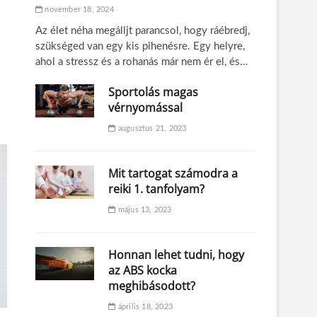
november 18, 2024
Az élet néha megálljt parancsol, hogy ráébredj,
szükséged van egy kis pihenésre. Egy helyre,
ahol a stressz és a rohanás már nem ér el, és…
Sportolás magas
vérnyomással
augusztus 21, 2023
Mit tartogat számodra a
reiki 1. tanfolyam?
május 13, 2023
Honnan lehet tudni, hogy
az ABS kocka
meghibásodott?
április 18, 2023