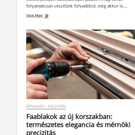
folyamatosan veszítünk folyadékot, még akkor is,…
View More
N
e
m
c
s
a
k
a
s
p
o
r
t
p
á
l
y
ÉPÍTKEZÉS - FELÚJÍTÁS
á
n
Faablakok az új korszakban:
f
természetes elegancia és mérnöki
o
n
precizitás
t