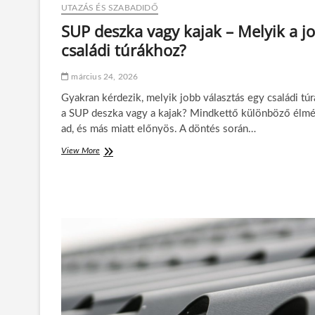
UTAZÁS ÉS SZABADIDŐ
z
a
SUP deszka vagy kajak – Melyik a j
k
családi túrákhoz?
b
a
n
március 24, 2026
:
Gyakran kérdezik, melyik jobb választás egy családi tú
t
e
a SUP deszka vagy a kajak? Mindkettő különböző élm
r
ad, és más miatt előnyös. A döntés során…
m
é
View More
S
s
U
z
P
e
d
t
e
e
s
s
z
e
k
l
a
e
v
g
a
a
g
n
y
c