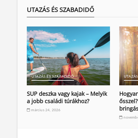
UTAZÁS ÉS SZABADIDŐ
UTAZÁS ÉS SZABADIDŐ
UTAZÁS
ahol a
SUP deszka vagy kajak – Melyik
Hogyan
a jobb családi túrákhoz?
ősszel?
bringá
március 24, 2026
novembe