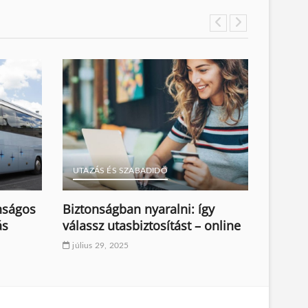
UTAZÁS ÉS SZABADIDŐ
UTAZÁ
onságos
Biztonságban nyaralni: így
Ezek 
ás
válassz utasbiztosítást – online
garan
július 29, 2025
július 7