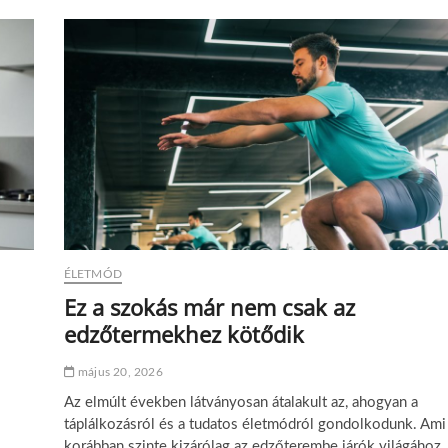
ÉLETMÓD
Ez a szokás már nem csak az
edzőtermekhez kötődik
május 20, 2026
Az elmúlt években látványosan átalakult az, ahogyan a
táplálkozásról és a tudatos életmódról gondolkodunk. Ami
korábban szinte kizárólag az edzőterembe járók világához