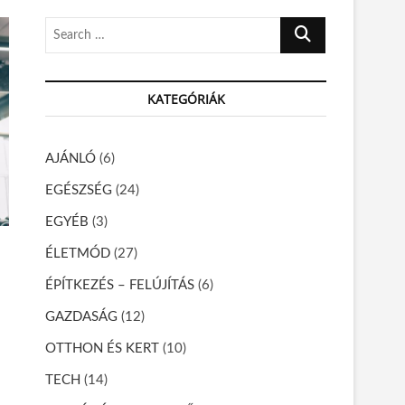
S
e
a
r
KATEGÓRIÁK
c
h
…
AJÁNLÓ
(6)
EGÉSZSÉG
(24)
EGYÉB
(3)
ÉLETMÓD
(27)
ÉPÍTKEZÉS – FELÚJÍTÁS
(6)
GAZDASÁG
(12)
OTTHON ÉS KERT
(10)
TECH
(14)