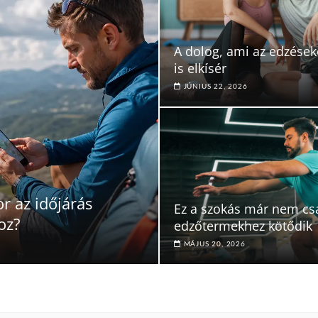
A dolog, ami az edzések
is elkísér
JÚNIUS 22, 2026
r az időjárás
Ez a szokás már nem cs
oz?
edzőtermekhez kötődik
MÁJUS 20, 2026