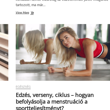
tartozott, ma már…
View More
E
z
a
s
z
o
k
á
s
m
á
r
n
e
m
c
s
EGÉSZSÉG
a
k
Edzés, verseny, ciklus – hogyan
a
befolyásolja a menstruáció a
z
e
sportteljesítményt?
d