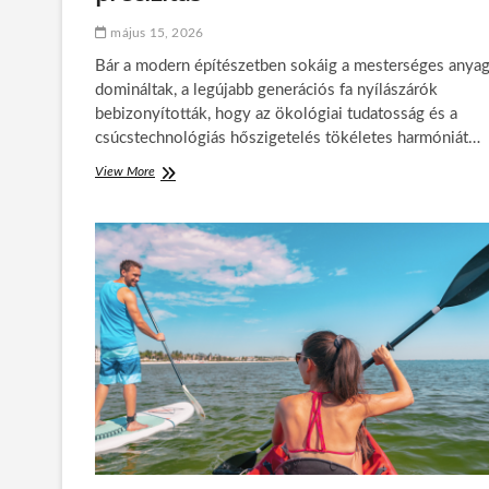
o
május 15, 2026
s
a
Bár a modern építészetben sokáig a mesterséges anya
h
domináltak, a legújabb generációs fa nyílászárók
i
bebizonyították, hogy az ökológiai tudatosság és a
d
csúcstechnológiás hőszigetelés tökéletes harmóniát…
r
a
View More
F
t
a
á
a
c
b
i
l
ó
a
k
o
k
a
z
ú
j
k
o
r
s