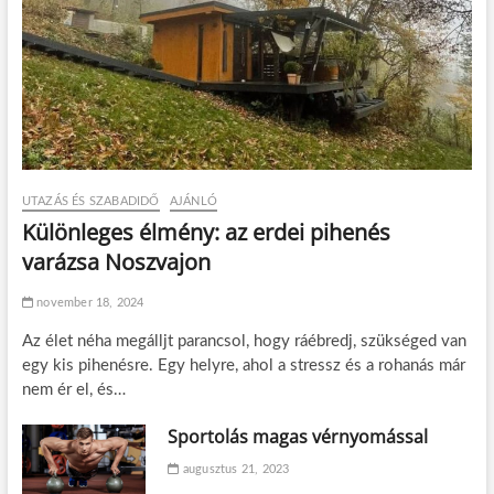
UTAZÁS ÉS SZABADIDŐ
AJÁNLÓ
Különleges élmény: az erdei pihenés
varázsa Noszvajon
november 18, 2024
Az élet néha megálljt parancsol, hogy ráébredj, szükséged van
egy kis pihenésre. Egy helyre, ahol a stressz és a rohanás már
nem ér el, és…
Sportolás magas vérnyomással
augusztus 21, 2023