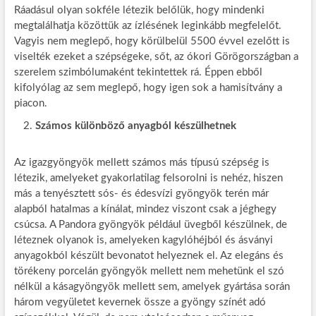
Ráadásul olyan sokféle létezik belőlük, hogy mindenki
megtalálhatja közöttük az ízlésének leginkább megfelelőt.
Vagyis nem meglepő, hogy körülbelül 5500 évvel ezelőtt is
viselték ezeket a szépségeke, sőt, az ókori Görögországban a
szerelem szimbólumaként tekintettek rá. Éppen ebből
kifolyólag az sem meglepő, hogy igen sok a hamisítvány a
piacon.
Számos különböző anyagból készülhetnek
Az igazgyöngyök mellett számos más típusú szépség is
létezik, amelyeket gyakorlatilag felsorolni is nehéz, hiszen
más a tenyésztett sós- és édesvízi gyöngyök terén már
alapból hatalmas a kínálat, mindez viszont csak a jéghegy
csúcsa. A Pandora gyöngyök például üvegből készülnek, de
léteznek olyanok is, amelyeken kagylóhéjból és ásványi
anyagokból készült bevonatot helyeznek el. Az elegáns és
törékeny porcelán gyöngyök mellett nem mehetünk el szó
nélkül a kásagyöngyök mellett sem, amelyek gyártása során
három vegyületet kevernek össze a gyöngy színét adó