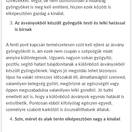
színezékkel. Végül, de nem utolsósorban a műanyag
gyöngyöket is meg kell említeni, hiszen ezek között is
elképesztően gazdag a kínálat.
Az ásványokból készült gyöngyök testi és lelki hatással
is bírnak
A fenti pont kapcsán természetesen szót kell ejteni az ásvány
gyöngyökről is, ám ezek nem csupán s szépségük miatt
annyira különlegesek. Ugyanis nagyon sokan gyógyító,
pozitív, segítő hatást tulajdonítanak a különböző ásványokból
készült gyöngyöknek. Vagyis jó megoldás lehet bizonyos
típus ha valaki stresszes időszakát éli, álmatlanságtól szenved,
valamilyen betegség gyötri, megőrizné az egészségét vagy
éppen megszabadulna valamilyen lelki gondtól. Jó tudni
emellett azt is, hogy a különböző ásványok egymás hatását is
erősíthetik. Pontosan ebből kifolyólag egészen egyedi,
személyre szabott karkötőt is összeállíthatunk általuk.
Szín, méret és alak terén elképesztően nagy a kínálat