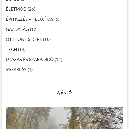
á
ÉLETMÓD
(26)
c
ÉPÍTKEZÉS – FELÚJÍTÁS
(6)
i
GAZDASÁG
(12)
ó
OTTHON ÉS KERT
(10)
TECH
(14)
UTAZÁS ÉS SZABADIDŐ
(14)
VÁSÁRLÁS
(1)
AJÁNLÓ