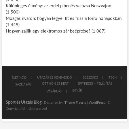
Különleges élmény: az erdei pihenés varázsa Noszvajon
(1 500)
Mozgás nyáron: hogyan legyél fit és friss a forró hónapokban
(1 449)
Hogyan zajlik egy elektromos zár beépítése?
(1 087)
ÉLETMÓD
UTAZÁS ÉS SZABADIDŐ
EGÉSZSÉG
TECH
OTTHON ÉS KERT
ÉPÍTKEZÉS – FELÚJÍTÁS
GAZDASÁG
EGYÉB
VÁSÁRLÁS
Sport és Utazás Blog
| Designed by:
Theme Freesia
|
WordPress
| ©
Copyright All right reserved