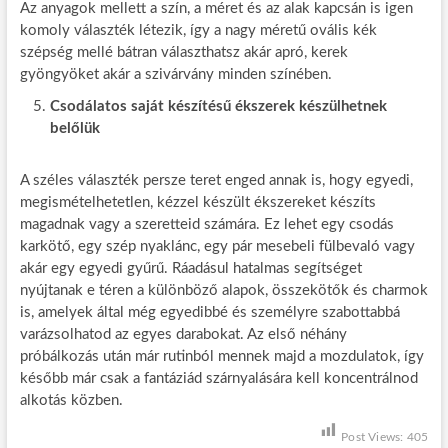
Az anyagok mellett a szín, a méret és az alak kapcsán is igen
komoly választék létezik, így a nagy méretű ovális kék
szépség mellé bátran választhatsz akár apró, kerek
gyöngyöket akár a szivárvány minden színében.
Csodálatos saját készítésű ékszerek készülhetnek
belőlük
A széles választék persze teret enged annak is, hogy egyedi,
megismételhetetlen, kézzel készült ékszereket készíts
magadnak vagy a szeretteid számára. Ez lehet egy csodás
karkötő, egy szép nyaklánc, egy pár mesebeli fülbevaló vagy
akár egy egyedi gyűrű. Ráadásul hatalmas segítséget
nyújtanak e téren a különböző alapok, összekötők és charmok
is, amelyek által még egyedibbé és személyre szabottabbá
varázsolhatod az egyes darabokat. Az első néhány
próbálkozás után már rutinból mennek majd a mozdulatok, így
később már csak a fantáziád szárnyalására kell koncentrálnod
alkotás közben.
Post Views:
405