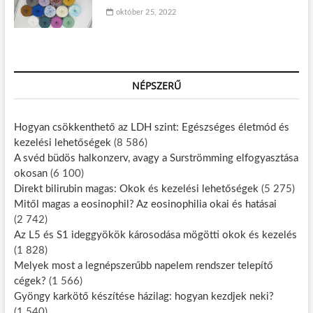
október 25, 2022
NÉPSZERŰ
Hogyan csökkenthető az LDH szint: Egészséges életmód és
kezelési lehetőségek
(8 586)
A svéd büdös halkonzerv, avagy a Surströmming elfogyasztása
okosan
(6 100)
Direkt bilirubin magas: Okok és kezelési lehetőségek
(5 275)
Mitől magas a eosinophil? Az eosinophilia okai és hatásai
(2 742)
Az L5 és S1 ideggyökök károsodása mögötti okok és kezelés
(1 828)
Melyek most a legnépszerűbb napelem rendszer telepítő
cégek?
(1 566)
Gyöngy karkötő készítése házilag: hogyan kezdjek neki?
(1 540)