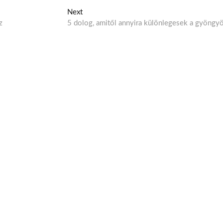
Next
N
z
5 dolog, amitől annyira különlegesek a gyöngy
e
x
t
p
o
s
t
: