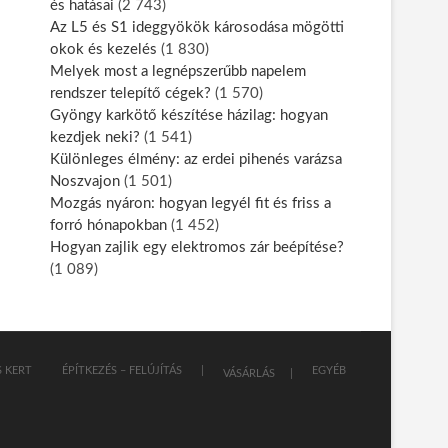
és hatásai
(2 743)
Az L5 és S1 ideggyökök károsodása mögötti
okok és kezelés
(1 830)
Melyek most a legnépszerűbb napelem
rendszer telepítő cégek?
(1 570)
Gyöngy karkötő készítése házilag: hogyan
kezdjek neki?
(1 541)
Különleges élmény: az erdei pihenés varázsa
Noszvajon
(1 501)
Mozgás nyáron: hogyan legyél fit és friss a
forró hónapokban
(1 452)
Hogyan zajlik egy elektromos zár beépítése?
(1 089)
 KERT
ÉPÍTKEZÉS – FELÚJÍTÁS
EGYÉB
VÁSÁRLÁS