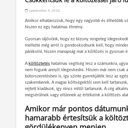
szeptember 4, 2022
Amikor elhatározzuk, hogy egy nagyobb és élhetőbb v
hiszen ez egy hatalmas élmény.
Gyorsan rájövünk, hogy ez bizony rengeteg idegeskedés
mellette még arról is gondoskodnunk kell, hogy minden
pánikolni, hiszen manapság már a költözés is gyorsan 
A
költöztetés
hatalmas segítség lesz a számunkra, ugya
nem fogunk annyit idegeskedni. Hiszen már nem csak a
bútorszerelésben is, így szinte gyerekjáték lesz az egé
szakemberek. A magas költségektől sem kell tartanunk,
rejtett kiadások, így nincs mitől tartanunk. A cég alka
megsérülnek vagy eltűnnek az értékeink a költözés alat
Amikor már pontos dátumunk 
hamarabb értesítsük a költöz
gördülékenyen menjen.