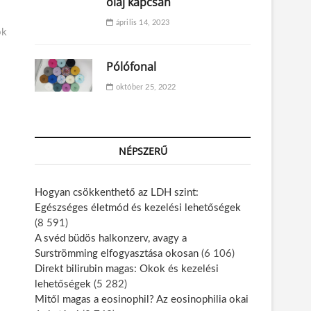
olaj kapcsán
április 14, 2023
ök
Pólófonal
október 25, 2022
NÉPSZERŰ
Hogyan csökkenthető az LDH szint:
Egészséges életmód és kezelési lehetőségek
(8 591)
A svéd büdös halkonzerv, avagy a
Surströmming elfogyasztása okosan
(6 106)
Direkt bilirubin magas: Okok és kezelési
lehetőségek
(5 282)
Mitől magas a eosinophil? Az eosinophilia okai