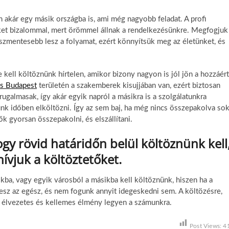
akár egy másik országba is, ami még nagyobb feladat. A profi
őket bizalommal, mert örömmel állnak a rendelkezésünkre. Megfogjuk
esszmentesebb lesz a folyamat, ezért könnyítsük meg az életünket, és
e kell költöznünk hírtelen, amikor bizony nagyon is jól jön a hozzáér
és Budapest
területén a szakemberek kisujjában van, ezért biztosan
galmasak, így akár egyik napról a másikra is a szolgálatunkra
nk időben elköltözni. Így az sem baj, ha még nincs összepakolva so
k gyorsan összepakolni, és elszállítani.
ogy rövid határidőn belül költöznünk kell
ívjuk a költöztetőket.
kba, vagy egyik városból a másikba kell költöznünk, hiszen ha a
lesz az egész, és nem fogunk annyit idegeskedni sem. A költözésre,
y élvezetes és kellemes élmény legyen a számunkra.
Post Views:
4