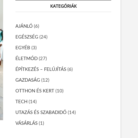
r
KATEGÓRIÁK
c
h
…
AJÁNLÓ
(6)
EGÉSZSÉG
(24)
EGYÉB
(3)
ÉLETMÓD
(27)
ÉPÍTKEZÉS – FELÚJÍTÁS
(6)
GAZDASÁG
(12)
OTTHON ÉS KERT
(10)
TECH
(14)
UTAZÁS ÉS SZABADIDŐ
(14)
VÁSÁRLÁS
(1)