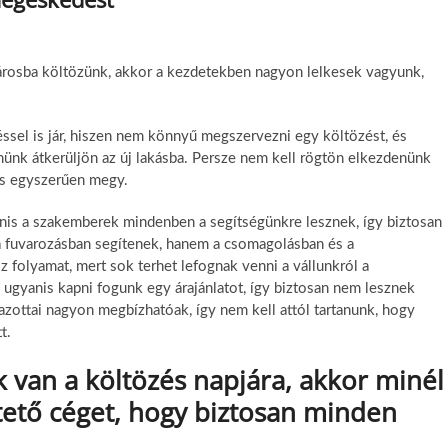
árosba költözünk, akkor a kezdetekben nagyon lelkesek vagyunk,
sel is jár, hiszen nem könnyű megszervezni egy költözést, és
ünk átkerüljön az új lakásba. Persze nem kell rögtön elkezdenünk
és egyszerűen megy.
nis a szakemberek mindenben a segítségünkre lesznek, így biztosan
 fuvarozásban segítenek, hanem a csomagolásban és a
sz folyamat, mert sok terhet lefognak venni a vállunkról a
 ugyanis kapni fogunk egy árajánlatot, így biztosan nem lesznek
lmazottai nagyon megbízhatóak, így nem kell attól tartanunk, hogy
t.
van a költözés napjára, akkor minél
tető céget, hogy biztosan minden