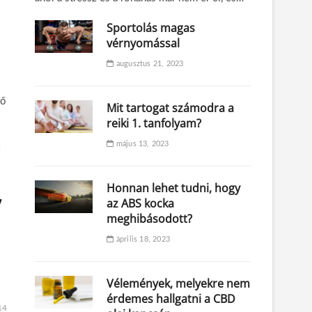
Sportolás magas
vérnyomással
augusztus 21, 2023
tő
Mit tartogat számodra a
reiki 1. tanfolyam?
május 13, 2023
k
Honnan lehet tudni, hogy
,
az ABS kocka
meghibásodott?
április 18, 2023
Vélemények, melyekre nem
érdemes hallgatni a CBD
14