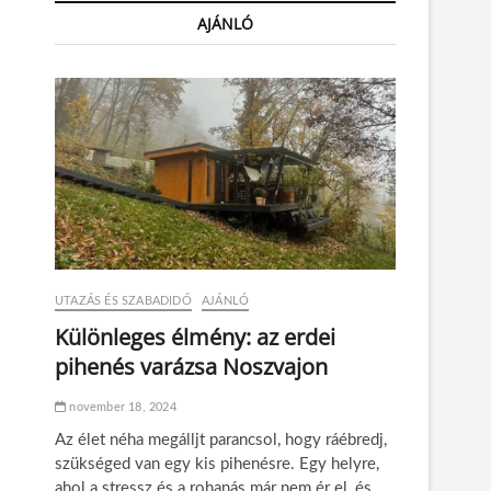
AJÁNLÓ
UTAZÁS ÉS SZABADIDŐ
AJÁNLÓ
Különleges élmény: az erdei
pihenés varázsa Noszvajon
november 18, 2024
Az élet néha megálljt parancsol, hogy ráébredj,
szükséged van egy kis pihenésre. Egy helyre,
ahol a stressz és a rohanás már nem ér el, és…