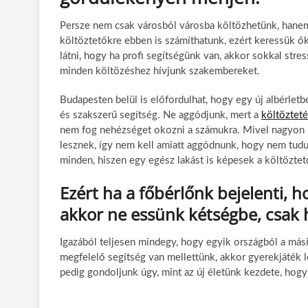
Persze nem csak városból városba költözhetünk, hanem 
költöztetőkre ebben is számíthatunk, ezért keressük 
látni, hogy ha profi segítségünk van, akkor sokkal str
minden költözéshez hívjunk szakembereket.
Budapesten belül is előfordulhat, hogy egy új albérletb
és szakszerű segítség. Ne aggódjunk, mert a
költöztet
nem fog nehézséget okozni a számukra. Mivel nagyon ru
lesznek, így nem kell amiatt aggódnunk, hogy nem tudu
minden, hiszen egy egész lakást is képesek a költöztető
Ezért ha a főbérlőnk bejelenti, h
akkor ne essünk kétségbe, csak h
Igazából teljesen mindegy, hogy egyik országból a mási
megfelelő segítség van mellettünk, akkor gyerekjáték 
pedig gondoljunk úgy, mint az új életünk kezdete, hog