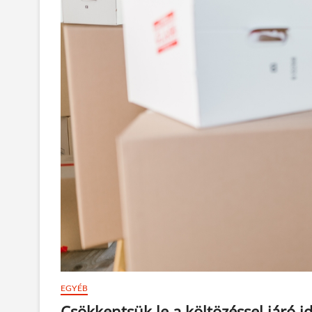
EGYÉB
Csökkentsük le a költözéssel járó 