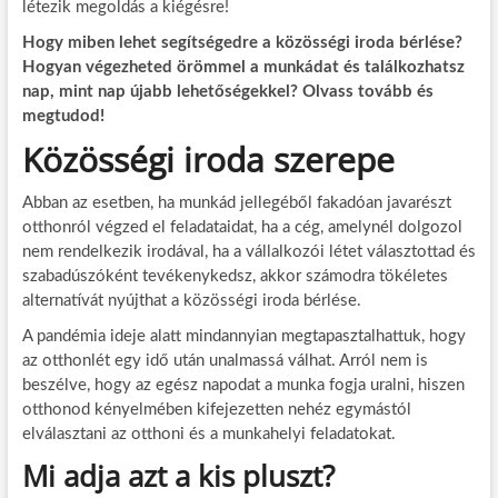
létezik megoldás a kiégésre!
Hogy miben lehet segítségedre a közösségi iroda bérlése?
Hogyan végezheted örömmel a munkádat és találkozhatsz
nap, mint nap újabb lehetőségekkel? Olvass tovább és
megtudod!
Közösségi iroda szerepe
Abban az esetben, ha munkád jellegéből fakadóan javarészt
otthonról végzed el feladataidat, ha a cég, amelynél dolgozol
nem rendelkezik irodával, ha a vállalkozói létet választottad és
szabadúszóként tevékenykedsz, akkor számodra tökéletes
alternatívát nyújthat a közösségi iroda bérlése.
A pandémia ideje alatt mindannyian megtapasztalhattuk, hogy
az otthonlét egy idő után unalmassá válhat. Arról nem is
beszélve, hogy az egész napodat a munka fogja uralni, hiszen
otthonod kényelmében kifejezetten nehéz egymástól
elválasztani az otthoni és a munkahelyi feladatokat.
Mi adja azt a kis pluszt?