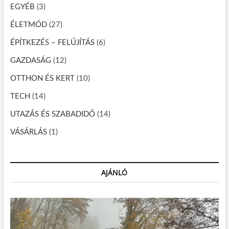
g
EGYÉB
(3)
á
ÉLETMÓD
(27)
c
ÉPÍTKEZÉS – FELÚJÍTÁS
(6)
i
GAZDASÁG
(12)
ó
OTTHON ÉS KERT
(10)
TECH
(14)
UTAZÁS ÉS SZABADIDŐ
(14)
VÁSÁRLÁS
(1)
AJÁNLÓ