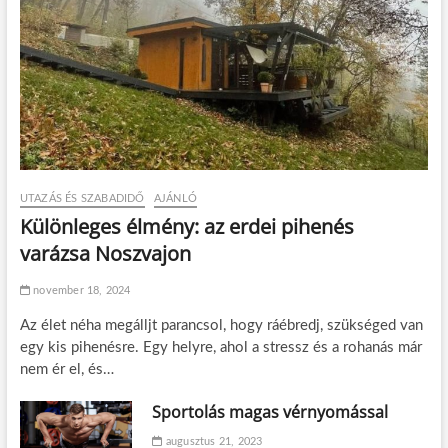
UTAZÁS ÉS SZABADIDŐ
AJÁNLÓ
Különleges élmény: az erdei pihenés
varázsa Noszvajon
november 18, 2024
Az élet néha megálljt parancsol, hogy ráébredj, szükséged van
egy kis pihenésre. Egy helyre, ahol a stressz és a rohanás már
nem ér el, és…
Sportolás magas vérnyomással
augusztus 21, 2023