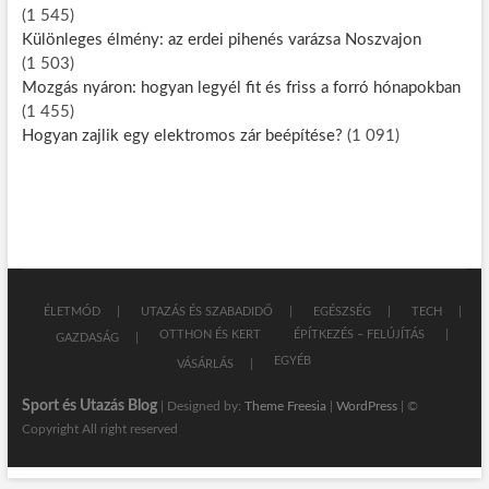
(1 545)
Különleges élmény: az erdei pihenés varázsa Noszvajon
(1 503)
Mozgás nyáron: hogyan legyél fit és friss a forró hónapokban
(1 455)
Hogyan zajlik egy elektromos zár beépítése?
(1 091)
ÉLETMÓD
UTAZÁS ÉS SZABADIDŐ
EGÉSZSÉG
TECH
OTTHON ÉS KERT
ÉPÍTKEZÉS – FELÚJÍTÁS
GAZDASÁG
EGYÉB
VÁSÁRLÁS
Sport és Utazás Blog
| Designed by:
Theme Freesia
|
WordPress
| ©
Copyright All right reserved