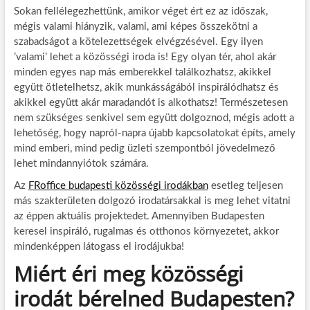
Sokan fellélegezhettünk, amikor véget ért ez az időszak,
mégis valami hiányzik, valami, ami képes összekötni a
szabadságot a kötelezettségek elvégzésével. Egy ilyen
’valami’ lehet a közösségi iroda is! Egy olyan tér, ahol akár
minden egyes nap más emberekkel találkozhatsz, akikkel
együtt ötletelhetsz, akik munkásságából inspirálódhatsz és
akikkel együtt akár maradandót is alkothatsz! Természetesen
nem szükséges senkivel sem együtt dolgoznod, mégis adott a
lehetőség, hogy napról-napra újabb kapcsolatokat építs, amely
mind emberi, mind pedig üzleti szempontból jövedelmező
lehet mindannyiótok számára.
Az
FRoffice budapesti közösségi
irodákban
esetleg teljesen
más szakterületen dolgozó irodatársakkal is meg lehet vitatni
az éppen aktuális projektedet. Amennyiben Budapesten
keresel inspiráló, rugalmas és otthonos környezetet, akkor
mindenképpen látogass el irodájukba!
Miért éri meg közösségi
irodát bérelned Budapesten?