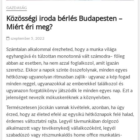
GAZDASÁG
Közösségi iroda bérlés Budapesten –
Miért éri meg?
szeptember 5, 2022
Számtalan alkalommal érezheted, hogy a munka világa
egyhangúvá és túlzottan monotonná vált számodra– főleg
abban az esetben, ha nem azzal foglalkozol, amit igazán
szeretsz. Ekkor a napok szinte összefolynak, minden egyes
hétköznap ugyanolyan ritmusban zajlik- ugyanaz a kép fogad
minden reggel, ugyanazokkal az emberekkel találkozol és
ugyanazon forgatókönyv játszódik le minden egyes nap. Ezt a
jelenséget nevezik mókuskeréknek a köznyelvben.
Természetesen jócskán vannak kivételek, azonban, ha úgy
érzed, hogy az életed efelé az egysíkú hétköznapok felé halad,
érdemes változtatni rajta. Legyél távmunkában dolgozó
alkalmazott vagy tevékenykedj vállalkozóként, legyél
szabadúszó vagy részmunkaidős home office munkatárs-