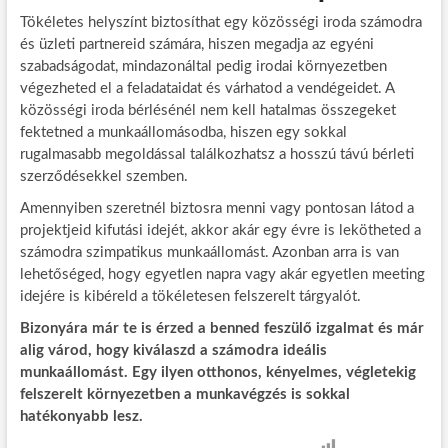
Tökéletes helyszínt biztosíthat egy közösségi iroda számodra
és üzleti partnereid számára, hiszen megadja az egyéni
szabadságodat, mindazonáltal pedig irodai környezetben
végezheted el a feladataidat és várhatod a vendégeidet. A
közösségi iroda bérlésénél nem kell hatalmas összegeket
fektetned a munkaállomásodba, hiszen egy sokkal
rugalmasabb megoldással találkozhatsz a hosszú távú bérleti
szerződésekkel szemben.
Amennyiben szeretnél biztosra menni vagy pontosan látod a
projektjeid kifutási idejét, akkor akár egy évre is lekötheted a
számodra szimpatikus munkaállomást. Azonban arra is van
lehetőséged, hogy egyetlen napra vagy akár egyetlen meeting
idejére is kibéreld a tökéletesen felszerelt tárgyalót.
Bizonyára már te is érzed a benned feszülő izgalmat és már
alig várod, hogy kiválaszd a számodra ideális
munkaállomást. Egy ilyen otthonos, kényelmes, végletekig
felszerelt környezetben a munkavégzés is sokkal
hatékonyabb lesz.