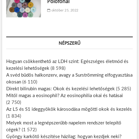
Pólófonal
október 25, 2022
NÉPSZERŰ
Hogyan csökkenthető az LDH szint: Egészséges életmód és
kezelési lehetőségek
(8 598)
A svéd büdös halkonzerv, avagy a Surströmming elfogyasztása
okosan
(6 110)
Direkt bilirubin magas: Okok és kezelési lehetőségek
(5 285)
Mitől magas a eosinophil? Az eosinophilia okai és hatásai
(2 750)
Az L5 és S1 ideggyökök károsodása mögötti okok és kezelés
(1 834)
Melyek most a legnépszerűbb napelem rendszer telepítő
cégek?
(1 572)
Gyöngy karkötő készítése házilag: hogyan kezdjek neki?