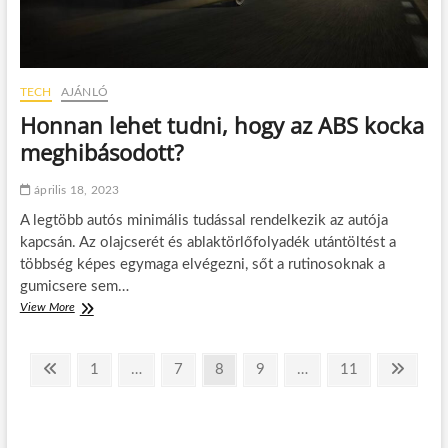
s
ú
l
y
m
TECH
AJÁNLÓ
e
l
Honnan lehet tudni, hogy az ABS kocka
l
meghibásodott?
é
n
n
április 18, 2023
y
A legtöbb autós minimális tudással rendelkezik az autója
e
l
kapcsán. Az olajcserét és ablaktörlőfolyadék utántöltést a
e
többség képes egymaga elvégezni, sőt a rutinosoknak a
d
gumicsere sem…
z
View More
H
e
o
n
n
i
B
n
?
P
P
1
…
P
7
P
8
P
9
…
P
11
N
a
e
r
a
a
a
a
a
e
n
e
g
g
g
g
g
x
l
j
e
v
e
e
e
e
e
t