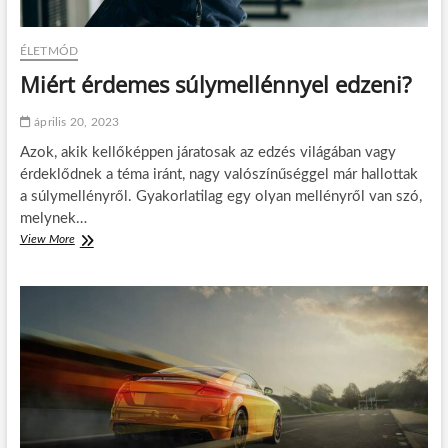
m
e
o
g
d
á
ÉLETMÓD
r
g
a
Miért érdemes súlymellénnyel edzeni?
y
a
r
r
e
április 20, 2023
e
n
i
Azok, akik kellőképpen járatosak az edzés világában vagy
d
k
érdeklődnek a téma iránt, nagy valószínűséggel már hallottak
b
i
e
a súlymellényről. Gyakorlatilag egy olyan mellényről van szó,
1
n
melynek…
.
t
t
View More
M
a
a
i
r
n
é
t
f
r
á
o
t
s
l
é
á
y
r
b
a
d
a
m
e
n
?
m
e
s