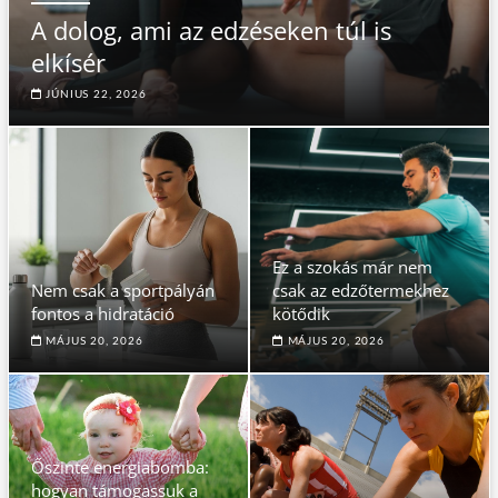
A dolog, ami az edzéseken túl is
elkísér
JÚNIUS 22, 2026
Ez a szokás már nem
Nem csak a sportpályán
csak az edzőtermekhez
fontos a hidratáció
kötődik
MÁJUS 20, 2026
MÁJUS 20, 2026
Őszinte energiabomba:
hogyan támogassuk a