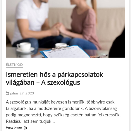
o
o
s
l
p
á
r
s
o
m
g
a
r
g
a
a
m
s
ö
v
t
é
l
r
ÉLETMÓD
e
n
t
y
Ismeretlen hős a párkapcsolatok
a
o
világában – A szexológus
k
m
ö
á
r
s
július 27, 2023
n
s
A szexológus munkáját kevesen ismerjük, többnyire csak
y
a
é
l
találgatunk, ha a módszereire gondolunk. A bizonytalanság
k
pedig megnehezíti, hogy szükség esetén bátran felkeressük.
e
Ráadásul azt sem tudjuk…
n
View More
I