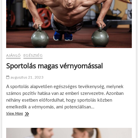
k
á
e
s
r
o
e
k
s
k
é
a
s
l
Z
k
a
e
l
l
AJÁNLÓ
EGÉSZSÉG
a
l
k
Sportolás magas vérnyomással
s
a
z
r
e
augusztus 21, 2023
o
m
s
A sportolás alapvetően egészséges tevékenység, melynek
b
o
e
számos pozitív hatása van az emberi szervezetre. Azonban
n
n
néhány esetben előfordulhat, hogy sportolás közben
:
é
emelkedik a vérnyomás, ami potenciálisan…
5
z
s
View More
S
n
p
p
i
o
o
?
r
r
t
t