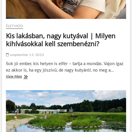
l
e
m
z
ő
ÉLETMÓD
i
é
Kis lakásban, nagy kutyával | Milyen
s
kihívásokkal kell szembenézni?
e
l
ő
szeptember 13, 2023
n
Sok jó ember, kis helyen is elfér – tartja a mondás. Vajon igaz
y
e
ez akkor is, ha egy jószívű, de nagy kutyáról, no meg a…
i
View More
K
a
i
s
s
p
l
o
a
r
k
t
á
a
s
u
b
t
a
ó
n