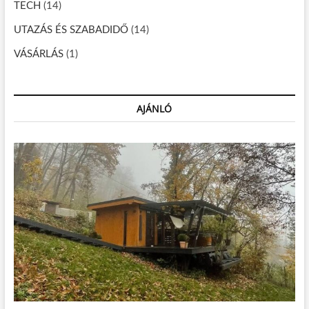
g
s
TECH
(14)
h
a
i
UTAZÁS ÉS SZABADIDŐ
(14)
b
VÁSÁRLÁS
á
(1)
s
o
d
o
AJÁNLÓ
t
t
?