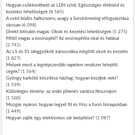
Hogyan csökkenthető az LDH szint: Egészséges életmód és
kezelési lehetőségek
(8 585)
A svéd büdös halkonzerv, avagy a Surströmming elfogyasztása
okosan
(6 098)
Direkt bilirubin magas: Okok és kezelési lehetőségek
(5 275)
Mitől magas a eosinophil? Az eosinophilia okai és hatásai
(2 741)
Az L5 és S1 ideggyökök károsodása mögötti okok és kezelés
(1 827)
Melyek most a legnépszerűbb napelem rendszer telepítő
cégek?
(1 564)
Gyöngy karkötő készítése házilag: hogyan kezdjek neki?
(1 539)
Különleges élmény: az erdei pihenés varázsa Noszvajon
(1 500)
Mozgás nyáron: hogyan legyél fit és friss a forró hónapokban
(1 449)
Hogyan zajlik egy elektromos zár beépítése?
(1 087)