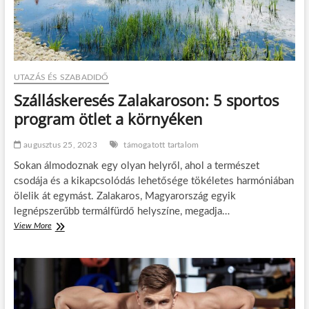
k
,
b
n
a
a
n
g
y
k
UTAZÁS ÉS SZABADIDŐ
u
t
Szálláskeresés Zalakaroson: 5 sportos
y
program ötlet a környéken
á
v
a
augusztus 25, 2023
támogatott tartalom
l
Sokan álmodoznak egy olyan helyről, ahol a természet
|
M
csodája és a kikapcsolódás lehetősége tökéletes harmóniában
i
ölelik át egymást. Zalakaros, Magyarország egyik
l
legnépszerűbb termálfürdő helyszíne, megadja…
y
View More
S
e
z
n
á
k
l
i
l
h
á
í
s
v