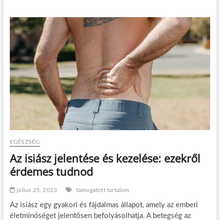
s
m
e
r
e
t
l
e
n
h
ő
s
a
p
á
r
EGÉSZSÉG
k
a
Az isiász jelentése és kezelése: ezekről
p
érdemes tudnod
c
s
o
július 25, 2023
támogatott tartalom
l
Az isiász egy gyakori és fájdalmas állapot, amely az emberi
a
t
életminőséget jelentősen befolyásolhatja. A betegség az