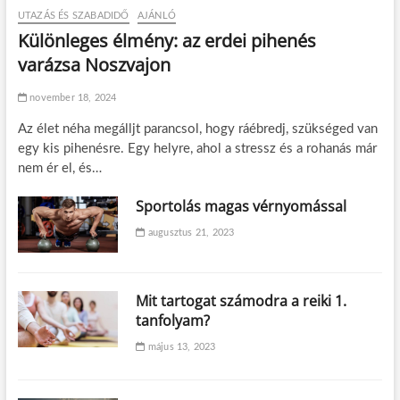
UTAZÁS ÉS SZABADIDŐ
AJÁNLÓ
Különleges élmény: az erdei pihenés
varázsa Noszvajon
november 18, 2024
Az élet néha megálljt parancsol, hogy ráébredj, szükséged van
egy kis pihenésre. Egy helyre, ahol a stressz és a rohanás már
nem ér el, és…
Sportolás magas vérnyomással
augusztus 21, 2023
Mit tartogat számodra a reiki 1.
tanfolyam?
május 13, 2023