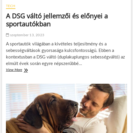
TECH
A DSG váltó jellemzői és előnyei a
sportautókban
szeptember 13, 2023
A sportautók világában a kivételes teljesítmény és a
sebességváltások gyorsasága kulcsfontosságú. Ebben a
kontextusban a DSG váltó (duplakuplungos sebességváltó) az
elmúlt évek során egyre népszerűbbé…
View More
A
D
S
G
v
á
l
t
ó
j
e
l