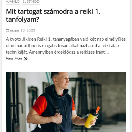
AJÁNLÓ
ÉLETMÓD
d
g
y
Mit tartogat számodra a reiki 1.
s
tanfolyam?
e
g
í
május 13, 2023
t
A kyoto Jikiden Reiki 1. tananyagában való két nap elmélyülés
s
é
után már otthon is magabiztosan alkalmazhatod a reiki alap
g
technikáját. Amennyiben érdeklődsz a reikizés iránt,…
e
View More
M
t
i
j
t
e
t
l
a
e
r
n
t
t
o
h
g
e
a
t
t
a
s
b
z
e
á
t