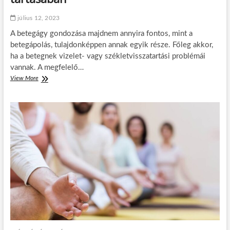
e
l
július 12, 2023
é
s
A betegágy gondozása majdnem annyira fontos, mint a
e
betegápolás, tulajdonképpen annak egyik része. Főleg akkor,
:
ha a betegnek vizelet- vagy székletvisszatartási problémái
e
vannak. A megfelelő…
z
e
View More
A
k
f
r
e
ő
l
l
n
é
ő
r
t
d
t
e
p
m
e
e
l
s
e
t
n
u
k
d
a
n
n
o
a