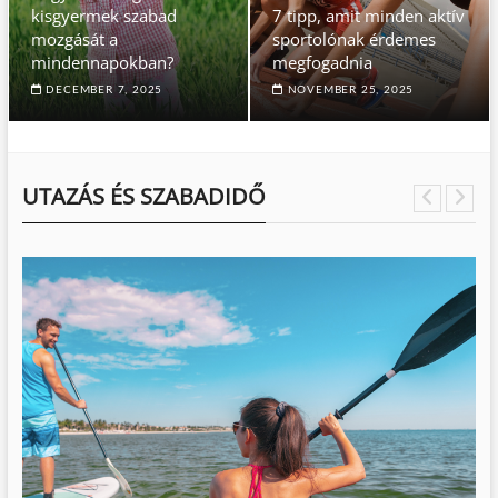
kisgyermek szabad
7 tipp, amit minden aktív
mozgását a
sportolónak érdemes
mindennapokban?
megfogadnia
DECEMBER 7, 2025
NOVEMBER 25, 2025
UTAZÁS ÉS SZABADIDŐ